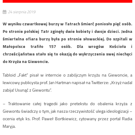
24 sierpnia 2019
W wyniku czwartkowej burzy w Tatrach śmierć poniosło pięć osób.
Po stronie polskiej Tatr zginęły dwie kobiety i dwoje dzieci. Jedna
śmiertelna ofiara burzy była po stronie słowackiej. Do szpitali w
Małopolsce trafiło 157 osób. Dla wrogów Kościoła i
chrześcijaństwa stało się to okazją do wykrzyczenia swej niechęci
do Krzyża na Giewoncie.
Tabloid „Fakt” pisał w interncie o zabójczym krzyżu na Giewoncie, a
lewicowy publicysta prof. Jan Hartman napisał na Twitterze: „Krzyż nadal
zabija! Usunąć z Giewontu”.
– Traktowanie całej tragedii jako pretekstu do obalenia krzyża z
Giewontu świadczy o tym, jak nasza rzeczywistość ulega ideologizacji –
ocenia etyk ks. Prof. Paweł Bortkiewicz, cytowany przez portal Radia
Maryja.