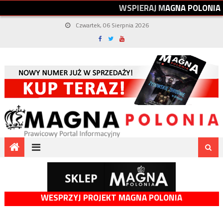
W
S
P
I
E
R
A
J
M
A
G
N
A
P
O
L
O
N
I
A
Czwartek, 06 Sierpnia 2026
WESPRZYJ PROJEKT MAGNA POLONIA