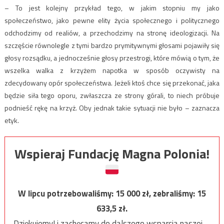
– To jest kolejny przykład tego, w jakim stopniu my jako
społeczeństwo, jako pewne elity życia społecznego i politycznego
odchodzimy od realiów, a przechodzimy na stronę ideologizacji. Na
szczęście równolegle z tymi bardzo prymitywnymi głosami pojawiły się
głosy rozsądku, a jednocześnie głosy przestrogi, które mówią o tym, że
wszelka walka z krzyżem napotka w sposób oczywisty na
zdecydowany opór społeczeństwa. Jeżeli ktoś chce się przekonać, jaka
będzie siła tego oporu, zwłaszcza ze strony górali, to niech próbuje
podnieść rękę na krzyż. Oby jednak takie sytuacji nie było – zaznacza
etyk.
Wspieraj Fundację Magna Polonia!
W lipcu potrzebowaliśmy:
15 000
zł, zebraliśmy:
15
633,5
zł.
Dziękujemy! i zachęcamy do dalszego wsparcia naszej