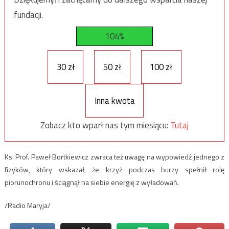
fundacji.
104%
30 zł
50 zł
100 zł
Inna kwota
Zobacz kto wparł nas tym miesiącu:
Tutaj
Ks. Prof. Paweł Bortkiewicz zwraca też uwagę na wypowiedź jednego z
fizyków, który wskazał, że krzyż podczas burzy spełnił rolę
piorunochronu i ściągnął na siebie energię z wyładowań.
/Radio Maryja/