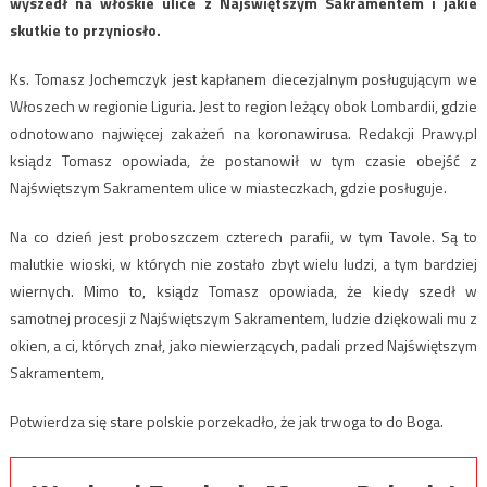
wyszedł na włoskie ulice z Najświętszym Sakramentem i jakie
skutkie to przyniosło.
Ks. Tomasz Jochemczyk jest kapłanem diecezjalnym posługującym we
Włoszech w regionie Liguria. Jest to region leżący obok Lombardii, gdzie
odnotowano najwięcej zakażeń na koronawirusa. Redakcji Prawy.pl
ksiądz Tomasz opowiada, że postanowił w tym czasie obejść z
Najświętszym Sakramentem ulice w miasteczkach, gdzie posługuje.
Na co dzień jest proboszczem czterech parafii, w tym Tavole. Są to
malutkie wioski, w których nie zostało zbyt wielu ludzi, a tym bardziej
wiernych. Mimo to, ksiądz Tomasz opowiada, że kiedy szedł w
samotnej procesji z Najświętszym Sakramentem, ludzie dziękowali mu z
okien, a ci, których znał, jako niewierzących, padali przed Najświętszym
Sakramentem,
Potwierdza się stare polskie porzekadło, że jak trwoga to do Boga.