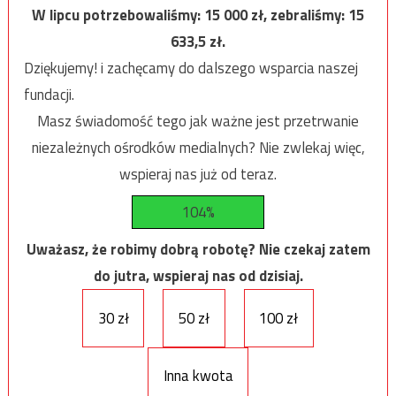
W lipcu potrzebowaliśmy:
15 000
zł, zebraliśmy:
15
633,5
zł.
Dziękujemy! i zachęcamy do dalszego wsparcia naszej
fundacji.
Masz świadomość tego jak ważne jest przetrwanie
niezależnych ośrodków medialnych? Nie zwlekaj więc,
wspieraj nas już od teraz.
104%
Uważasz, że robimy dobrą robotę? Nie czekaj zatem
do jutra, wspieraj nas od dzisiaj.
30 zł
50 zł
100 zł
Inna kwota