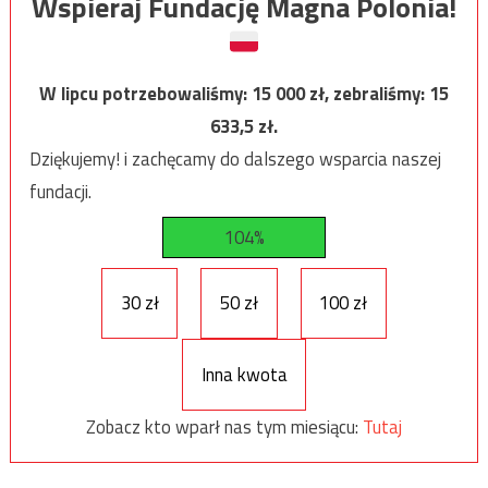
Wspieraj Fundację Magna Polonia!
W lipcu potrzebowaliśmy:
15 000
zł, zebraliśmy:
15
633,5
zł.
Dziękujemy! i zachęcamy do dalszego wsparcia naszej
fundacji.
104%
30 zł
50 zł
100 zł
Inna kwota
Zobacz kto wparł nas tym miesiącu:
Tutaj