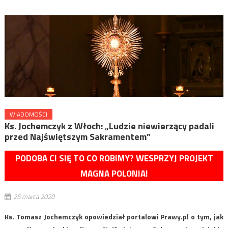
WIADOMOŚCI
Ks. Jochemczyk z Włoch: „Ludzie niewierzący padali
przed Najświętszym Sakramentem”
PODOBA CI SIĘ TO CO ROBIMY? WESPRZYJ PROJEKT
MAGNA POLONIA!
25 marca 2020
Ks. Tomasz Jochemczyk opowiedział portalowi Prawy.pl o tym, jak