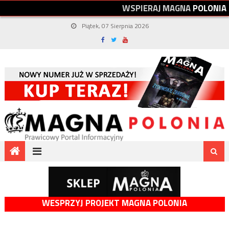
W
S
P
I
E
R
A
J
M
A
G
N
A
P
O
L
O
N
I
A
Piątek, 07 Sierpnia 2026
WESPRZYJ PROJEKT MAGNA POLONIA