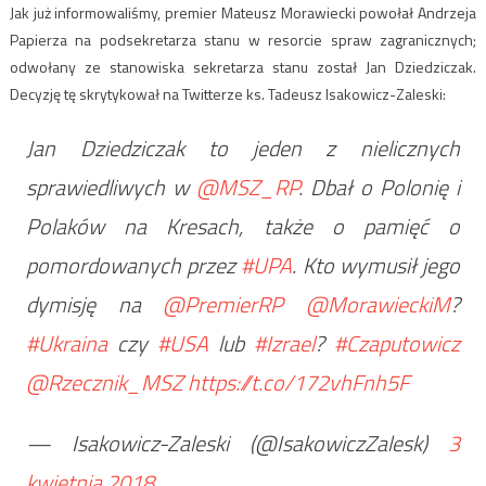
Jak już informowaliśmy, premier Mateusz Morawiecki powołał Andrzeja
Papierza na podsekretarza stanu w resorcie spraw zagranicznych;
odwołany ze stanowiska sekretarza stanu został Jan Dziedziczak.
Decyzję tę skrytykował na Twitterze ks. Tadeusz Isakowicz-Zaleski:
Jan Dziedziczak to jeden z nielicznych
sprawiedliwych w
@MSZ_RP
. Dbał o Polonię i
Polaków na Kresach, także o pamięć o
pomordowanych przez
#UPA
. Kto wymusił jego
dymisję na
@PremierRP
@MorawieckiM
?
#Ukraina
czy
#USA
lub
#Izrael
?
#Czaputowicz
@Rzecznik_MSZ
https://t.co/172vhFnh5F
— Isakowicz-Zaleski (@IsakowiczZalesk)
3
kwietnia 2018