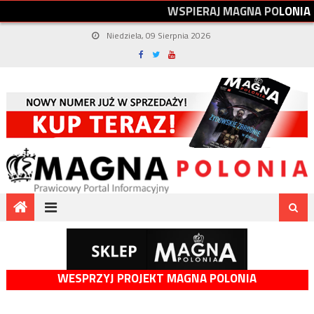
W
S
P
I
E
R
A
J
M
A
G
N
A
P
O
L
O
N
I
A
Niedziela, 09 Sierpnia 2026
WESPRZYJ PROJEKT MAGNA POLONIA