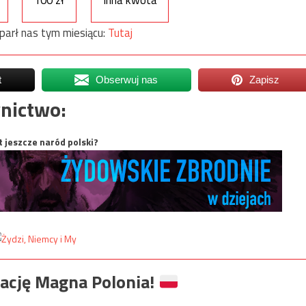
100 zł
Inna kwota
parł nas tym miesiącu:
Tutaj
t
Obserwuj nas
Zapisz
nictwo:
t jeszcze naród polski?
ację Magna Polonia!