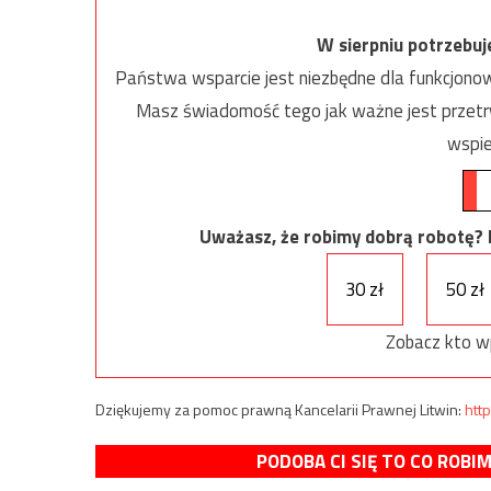
W sierpniu potrzebu
Państwa wsparcie jest niezbędne dla funkcjonow
Masz świadomość tego jak ważne jest przetrw
wspie
Uważasz, że robimy dobrą robotę? Ni
30 zł
50 zł
Zobacz kto w
Dziękujemy za pomoc prawną Kancelarii Prawnej Litwin:
http
PODOBA CI SIĘ TO CO ROBI