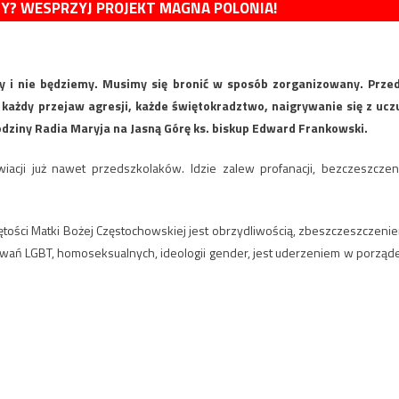
MY? WESPRZYJ PROJEKT MAGNA POLONIA!
my i nie będziemy. Musimy się bronić w sposób zorganizowany. Prze
ażdy przejaw agresji, każde świętokradztwo, naigrywanie się z ucz
odziny Radia Maryja na Jasną Górę ks. biskup Edward Frankowski.
acji już nawet przedszkolaków. Idzie zalew profanacji, bezczeszczen
iętości Matki Bożej Częstochowskiej jest obrzydliwością, zbeszczeszczeni
ań LGBT, homoseksualnych, ideologii gender, jest uderzeniem w porząd