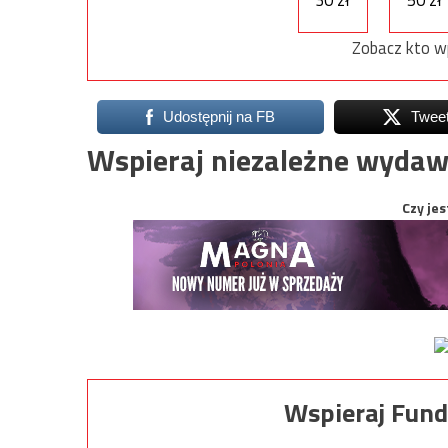
30 zł
50 zł
Zobacz kto w
Udostępnij na FB
Twee
Wspieraj niezależne wydaw
Czy jes
Wspieraj Fund