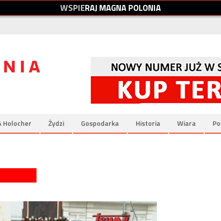
W
S
P
I
E
R
A
J
M
A
G
N
A
P
O
L
O
N
I
A
& Holocher
Żydzi
Gospodarka
Historia
Wiara
Po