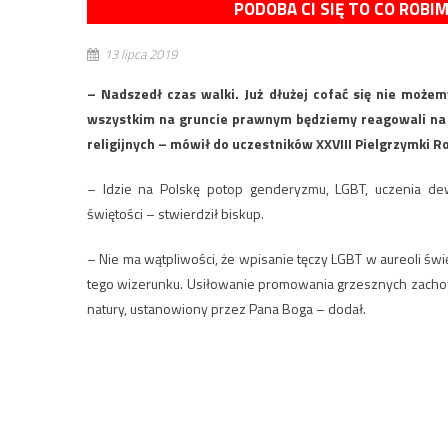
PODOBA CI SIĘ TO CO ROBI
13 lipca 2019
– Nadszedł czas walki. Już dłużej cofać się nie może
wszystkim na gruncie prawnym będziemy reagowali na k
religijnych – mówił do uczestników XXVIII Pielgrzymki R
– Idzie na Polskę potop genderyzmu, LGBT, uczenia dewi
świętości – stwierdził biskup.
– Nie ma wątpliwości, że wpisanie tęczy LGBT w aureoli św
tego wizerunku. Usiłowanie promowania grzesznych zachow
natury, ustanowiony przez Pana Boga – dodał.