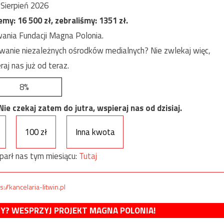
Sierpień 2026
jemy:
16 500
zł, zebraliśmy:
1351
zł.
ania Fundacji Magna Polonia.
anie niezależnych ośrodków medialnych? Nie zwlekaj więc,
raj nas już od teraz.
8%
e czekaj zatem do jutra, wspieraj nas od dzisiaj.
100 zł
Inna kwota
parł nas tym miesiącu:
Tutaj
s://kancelaria-litwin.pl
MY? WESPRZYJ PROJEKT MAGNA POLONIA!