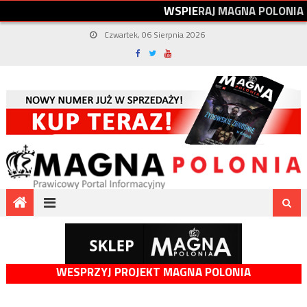
W
S
P
I
E
R
A
J
M
A
G
N
A
P
O
L
O
N
I
A
Czwartek, 06 Sierpnia 2026
WESPRZYJ PROJEKT MAGNA POLONIA