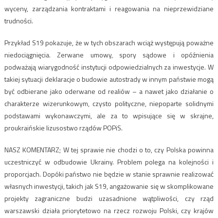
wyceny, zarządzania kontraktami i reagowania na nieprzewidziane
trudności.
Przykład S19 pokazuje, że w tych obszarach wciąż występują poważne
niedociągnięcia. Zerwane umowy, spory sądowe i opóźnienia
podważają wiarygodność instytucji odpowiedzialnych za inwestycje. W
takiej sytuacji deklaracje o budowie autostrady w innym państwie mogą
być odbierane jako oderwane od realiów – a nawet jako działanie o
charakterze wizerunkowym, czysto polityczne, niepoparte solidnymi
podstawami wykonawczymi, ale za to wpisujące się w skrajne,
proukraińskie lizusostwo rządów POPiS.
NASZ KOMENTARZ; W tej sprawie nie chodzi o to, czy Polska powinna
uczestniczyć w odbudowie Ukrainy. Problem polega na kolejności i
proporcjach. Dopóki państwo nie będzie w stanie sprawnie realizować
własnych inwestycji, takich jak S19, angażowanie się w skomplikowane
projekty zagraniczne budzi uzasadnione wątpliwości, czy rząd
warszawski działa priorytetowo na rzecz rozwoju Polski, czy krajów