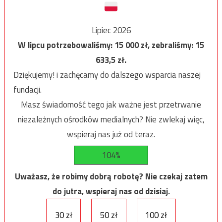
Lipiec 2026
W lipcu potrzebowaliśmy:
15 000
zł, zebraliśmy:
15
633,5
zł.
Dziękujemy! i zachęcamy do dalszego wsparcia naszej
fundacji.
Masz świadomość tego jak ważne jest przetrwanie
niezależnych ośrodków medialnych? Nie zwlekaj więc,
wspieraj nas już od teraz.
104%
Uważasz, że robimy dobrą robotę? Nie czekaj zatem
do jutra, wspieraj nas od dzisiaj.
30 zł
50 zł
100 zł