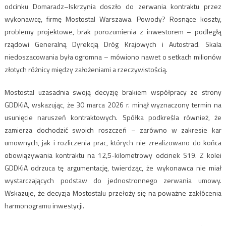
odcinku Domaradz–Iskrzynia doszło do zerwania kontraktu przez
wykonawcę, firmę Mostostal Warszawa. Powody? Rosnące koszty,
problemy projektowe, brak porozumienia z inwestorem – podległą
rządowi Generalną Dyrekcją Dróg Krajowych i Autostrad. Skala
niedoszacowania była ogromna – mówiono nawet o setkach milionów
złotych różnicy między założeniami a rzeczywistością.
Mostostal uzasadnia swoją decyzję brakiem współpracy ze strony
GDDKiA, wskazując, że 30 marca 2026 r. minął wyznaczony termin na
usunięcie naruszeń kontraktowych. Spółka podkreśla również, że
zamierza dochodzić swoich roszczeń – zarówno w zakresie kar
umownych, jak i rozliczenia prac, których nie zrealizowano do końca
obowiązywania kontraktu na 12,5-kilometrowy odcinek S19. Z kolei
GDDKiA odrzuca tę argumentację, twierdząc, że wykonawca nie miał
wystarczających podstaw do jednostronnego zerwania umowy.
Wskazuje, że decyzja Mostostalu przełoży się na poważne zakłócenia
harmonogramu inwestycji.