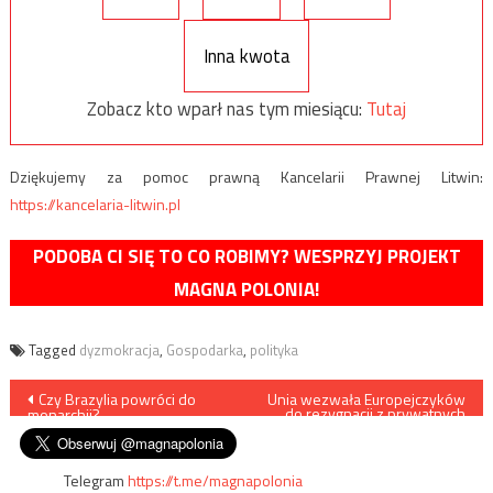
Inna kwota
Zobacz kto wparł nas tym miesiącu:
Tutaj
Dziękujemy za pomoc prawną Kancelarii Prawnej Litwin:
https://kancelaria-litwin.pl
PODOBA CI SIĘ TO CO ROBIMY? WESPRZYJ PROJEKT
MAGNA POLONIA!
Tagged
dyzmokracja
,
Gospodarka
,
polityka
Nawigacja
Czy Brazylia powróci do
Unia wezwała Europejczyków
do rezygnacji z prywatnych
monarchii?
samochodów
wpisu
Telegram
https://t.me/magnapolonia