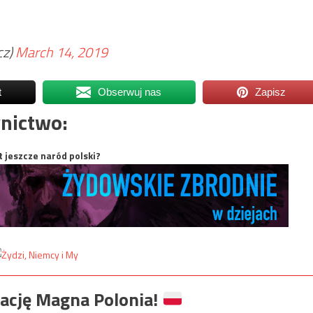
cz)
March 14, 2019
t
Obserwuj nas
Zapisz
nictwo:
t jeszcze naród polski?
ację Magna Polonia!