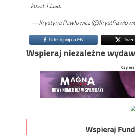
koszt T.Lisa.
— Krystyna Pawłowicz (@KrystPawlowi
Udostępnij na FB
Twee
Wspieraj niezależne wydaw
Czy jes
Wspieraj Fund