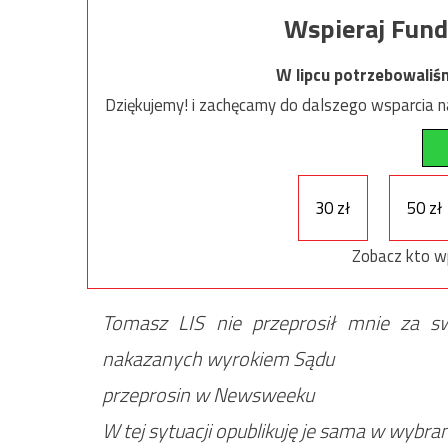
Wspieraj Fund
W lipcu potrzebowaliś
Dziękujemy! i zachęcamy do dalszego wsparcia na
30 zł
50 zł
Zobacz kto w
Tomasz LIS nie przeprosił mnie za sw
nakazanych wyrokiem Sądu
przeprosin w Newsweeku
W tej sytuacji opublikuję je sama w wybr