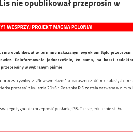
Lis nie opublikował przeprosin w
MY? WESPRZYJ PROJEKT MAGNA POLONIA!
ak i nie opublikował w terminie nakazanym wyrokiem Sądu przeprosin
wicz. Poinformowała jednocześnie, że sama, na koszt redakto
 przeprosiny w wybranym piśmie.
ła proces cywilny z „Newsweekiem” o naruszenie dóbr osobistych prz
rierka prezesa” z kwietnia 2016 r. Posłanka PiS została nazwana w nim m.i
swojego tygodnika przeprosić posłankę PiS. Tak się jednak nie stało.