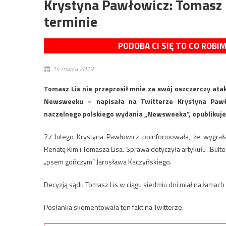
Krystyna Pawłowicz: Tomasz 
terminie
PODOBA CI SIĘ TO CO ROBI
14 marca 2019
Tomasz Lis nie przeprosił mnie za swój oszczerczy at
Newsweeku – napisała na Twitterze Krystyna Pawło
naczelnego polskiego wydania „Newsweeka”, opublikuje
27 lutego Krystyna Pawłowicz poinformowała, że wygra
Renatę Kim i Tomasza Lisa. Sprawa dotyczyła artykułu „Bulte
„psem gończym” Jarosława Kaczyńskiego.
Decyzją sądu Tomasz Lis w ciągu siedmiu dni miał na łamach 
Posłanka skomentowała ten fakt na Twitterze.