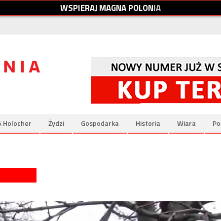
W
S
P
I
E
R
A
J
M
A
G
N
A
P
O
L
O
N
I
A
& Holocher
Żydzi
Gospodarka
Historia
Wiara
Po