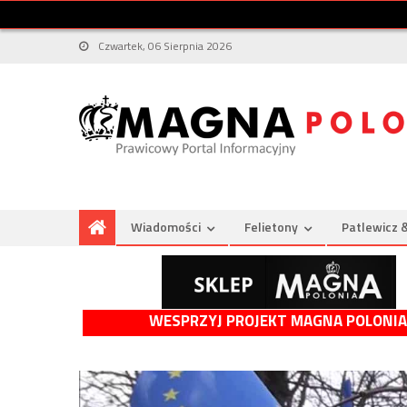
Czwartek, 06 Sierpnia 2026
Wiadomości
Felietony
Patlewicz 
WESPRZYJ PROJEKT MAGNA POLONIA