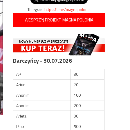
Telegram
https://t.me/magnapolonia
WESPRZYJ PROJEKT MAGNA POLONIA
Darczyńcy - 30.07.2026
AP
30
Artur
70
Anonim
100
Anonim
200
Arleta
90
Piotr
500