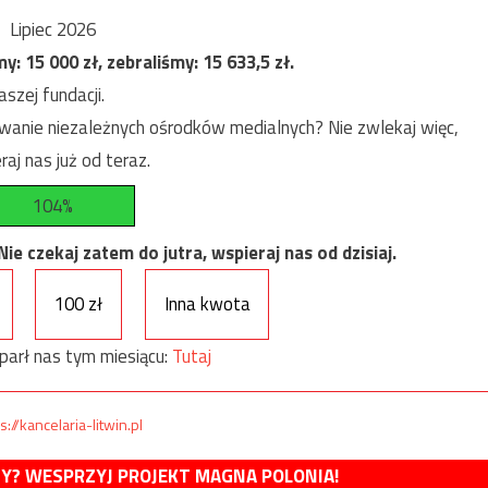
Lipiec 2026
my:
15 000
zł, zebraliśmy:
15 633,5
zł.
szej fundacji.
anie niezależnych ośrodków medialnych? Nie zwlekaj więc,
raj nas już od teraz.
104%
e czekaj zatem do jutra, wspieraj nas od dzisiaj.
100 zł
Inna kwota
parł nas tym miesiącu:
Tutaj
s://kancelaria-litwin.pl
MY? WESPRZYJ PROJEKT MAGNA POLONIA!