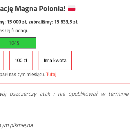
ację Magna Polonia!
my:
15 000
zł, zebraliśmy:
15 633,5
zł.
szej fundacji.
104%
100 zł
Inna kwota
parł nas tym miesiącu:
Tutaj
ój oszczerczy atak i nie opublikował w terminie
anym piśmie,na