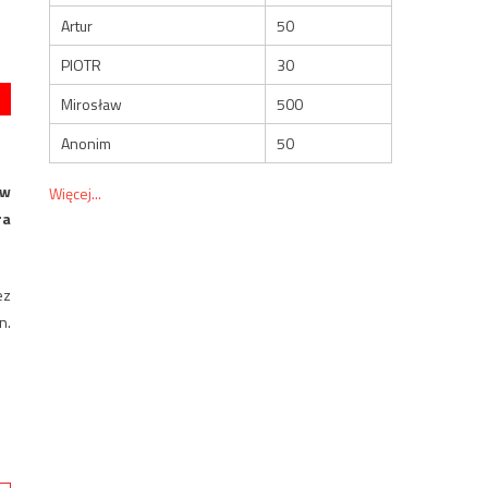
Artur
50
PIOTR
30
Mirosław
500
Anonim
50
 w
Więcej...
ra
ez
n.