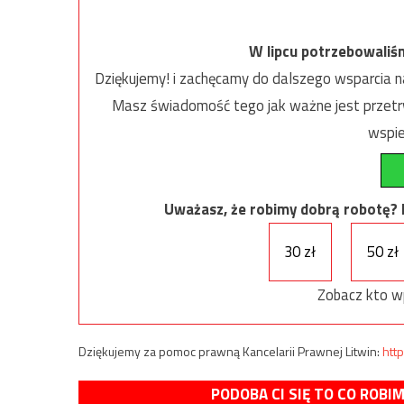
W lipcu potrzebowaliś
Dziękujemy! i zachęcamy do dalszego wsparcia na
Masz świadomość tego jak ważne jest przetrw
wspie
Uważasz, że robimy dobrą robotę? Ni
30 zł
50 zł
Zobacz kto w
Dziękujemy za pomoc prawną Kancelarii Prawnej Litwin:
http
PODOBA CI SIĘ TO CO ROBI