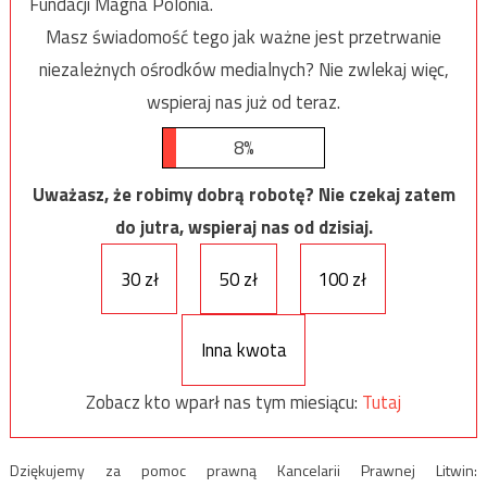
Fundacji Magna Polonia.
Masz świadomość tego jak ważne jest przetrwanie
niezależnych ośrodków medialnych? Nie zwlekaj więc,
wspieraj nas już od teraz.
8%
Uważasz, że robimy dobrą robotę? Nie czekaj zatem
do jutra, wspieraj nas od dzisiaj.
30 zł
50 zł
100 zł
Inna kwota
Zobacz kto wparł nas tym miesiącu:
Tutaj
Dziękujemy za pomoc prawną Kancelarii Prawnej Litwin: