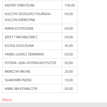
KACPER STAROŚCIAK
100,00
KULCZYK GRZEGORZ POLIŃSKA i
50,00
KULCZYK KATARZYNA
MARIA KOSTRZEWA
50,00
JERZY T MICHAJŁOWICZ
50,00
KOZIOŁ BOGUSŁAW
35,00
PAWEŁ ŁUKASZ ZIEMIAŃSKI
50,00
POTERA LIDIA i POTERA KRZYSZTOF
50,00
NIEMCZYK MICHAŁ
20,00
SŁAWOMIR PIĄTEK
10,00
KAMIL JAN KOWALCZYK
50,00
Więcej...