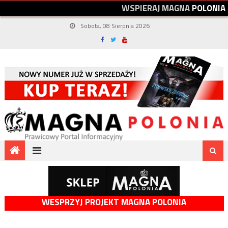
W
S
P
I
E
R
A
J
M
A
G
N
A
P
O
L
O
N
I
A
Sobota, 08 Sierpnia 2026
WESPRZYJ PROJEKT MAGNA POLONIA