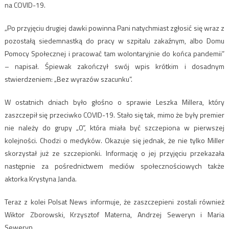
na COVID-19.
„Po przyjęciu drugiej dawki powinna Pani natychmiast zgłosić się wraz z
pozostałą siedemnastką do pracy w szpitalu zakaźnym, albo Domu
Pomocy Społecznej i pracować tam wolontaryjnie do końca pandemii”
– napisał. Śpiewak zakończył swój wpis krótkim i dosadnym
stwierdzeniem: „Bez wyrazów szacunku”.
W ostatnich dniach było głośno o sprawie Leszka Millera, który
zaszczepił się przeciwko COVID-19. Stało się tak, mimo że były premier
nie należy do grupy „0”, która miała być szczepiona w pierwszej
kolejności. Chodzi o medyków. Okazuje się jednak, że nie tylko Miller
skorzystał już ze szczepionki. Informację o jej przyjęciu przekazała
następnie za pośrednictwem mediów społecznościowych także
aktorka Krystyna Janda.
Teraz z kolei Polsat News informuje, że zaszczepieni zostali również
Wiktor Zborowski, Krzysztof Materna, Andrzej Seweryn i Maria
Seweryn.