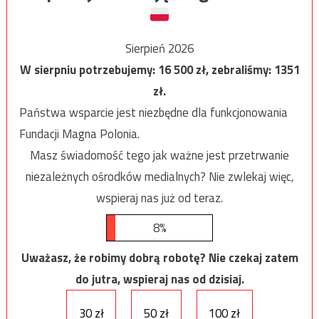
Sierpień 2026
W sierpniu potrzebujemy:
16 500
zł, zebraliśmy:
1351
zł.
Państwa wsparcie jest niezbędne dla funkcjonowania
Fundacji Magna Polonia.
Masz świadomość tego jak ważne jest przetrwanie
niezależnych ośrodków medialnych? Nie zwlekaj więc,
wspieraj nas już od teraz.
8%
Uważasz, że robimy dobrą robotę? Nie czekaj zatem
do jutra, wspieraj nas od dzisiaj.
30 zł
50 zł
100 zł