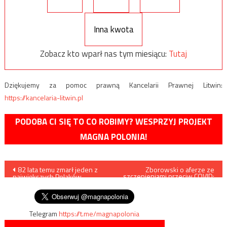
Inna kwota
Zobacz kto wparł nas tym miesiącu:
Tutaj
Dziękujemy za pomoc prawną Kancelarii Prawnej Litwin:
https://kancelaria-litwin.pl
PODOBA CI SIĘ TO CO ROBIMY? WESPRZYJ PROJEKT
MAGNA POLONIA!
Nawigacja
82 lata temu zmarł jeden z
Zborowski o aferze ze
szczepieniami przeciw COVID:
największych Polaków –
Teatr Jandy to koordynował
wpisu
Roman Dmowski
Telegram
https://t.me/magnapolonia