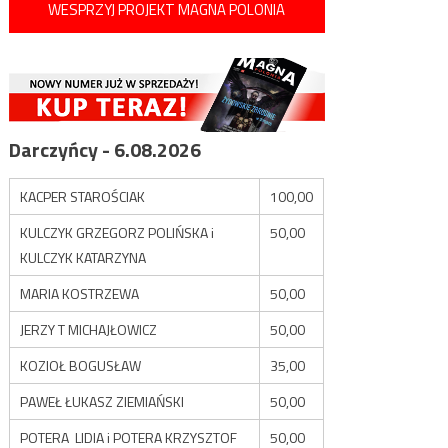
WESPRZYJ PROJEKT MAGNA POLONIA
Darczyńcy - 6.08.2026
KACPER STAROŚCIAK
100,00
KULCZYK GRZEGORZ POLIŃSKA i
50,00
KULCZYK KATARZYNA
MARIA KOSTRZEWA
50,00
JERZY T MICHAJŁOWICZ
50,00
KOZIOŁ BOGUSŁAW
35,00
PAWEŁ ŁUKASZ ZIEMIAŃSKI
50,00
POTERA LIDIA i POTERA KRZYSZTOF
50,00