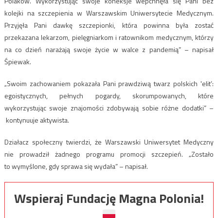
Polaków. Wykorzystując swoje koneksje wepchnęła się Pani bez
kolejki na szczepienia w Warszawskim Uniwersytecie Medycznym.
Przyjęła Pani dawkę szczepionki, która powinna była zostać
przekazana lekarzom, pielęgniarkom i ratownikom medycznym, którzy
na co dzień narażają swoje życie w walce z pandemią” – napisał
Śpiewak.
„Swoim zachowaniem pokazała Pani prawdziwą twarz polskich 'elit’:
egoistycznych, pełnych pogardy, skorumpowanych, które
wykorzystując swoje znajomości zdobywają sobie różne dodatki” –
kontynuuje aktywista.
Działacz społeczny twierdzi, że Warszawski Uniwersytet Medyczny
nie prowadził żadnego programu promocji szczepień. „Zostało
to wymyślone, gdy sprawa się wydała” – napisał.
Wspieraj Fundację Magna Polonia!