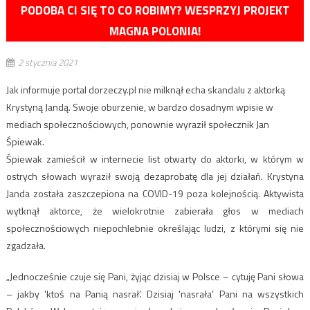
PODOBA CI SIĘ TO CO ROBIMY? WESPRZYJ PROJEKT
MAGNA POLONIA!
2 stycznia 2021
Jak informuje portal dorzeczy.pl nie milknął echa skandalu z aktorką
Krystyną Jandą. Swoje oburzenie, w bardzo dosadnym wpisie w
mediach społecznościowych, ponownie wyraził społecznik Jan
Śpiewak.
Śpiewak zamieścił w internecie list otwarty do aktorki, w którym w
ostrych słowach wyraził swoją dezaprobatę dla jej działań. Krystyna
Janda została zaszczepiona na COVID-19 poza kolejnością. Aktywista
wytknął aktorce, że wielokrotnie zabierała głos w mediach
społecznościowych niepochlebnie określając ludzi, z którymi się nie
zgadzała.
„Jednocześnie czuje się Pani, żyjąc dzisiaj w Polsce – cytuję Pani słowa
– jakby 'ktoś na Panią nasrał’. Dzisiaj 'nasrała’ Pani na wszystkich