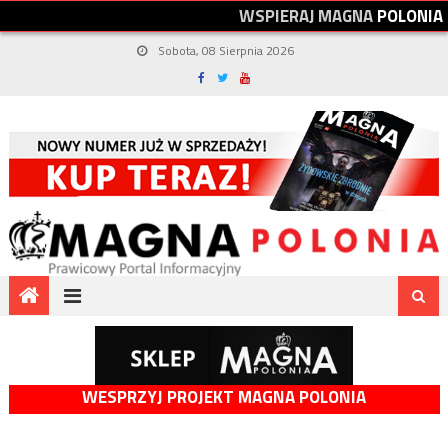
W
S
P
I
E
R
A
J
M
A
G
N
A
P
O
L
O
N
I
A
Sobota, 08 Sierpnia 2026
WESPRZYJ PROJEKT MAGNA POLONIA