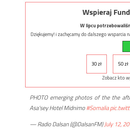
Wspieraj Fund
W lipcu potrzebowaliś
Dziękujemy! i zachęcamy do dalszego wsparcia na
30 zł
50 zł
Zobacz kto w
PHOTO emerging photos of the the af
Asa'sey Hotel Midnimo
#Somalia
pic.twi
— Radio Dalsan (@DalsanFM)
July 12, 2