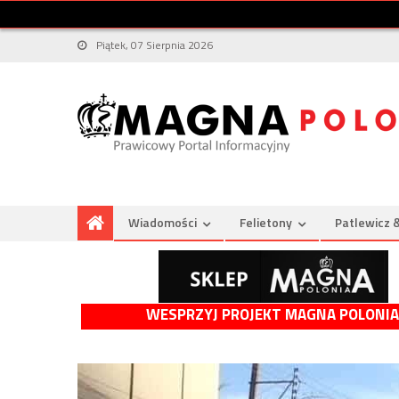
Piątek, 07 Sierpnia 2026
Wiadomości
Felietony
Patlewicz 
WESPRZYJ PROJEKT MAGNA POLONIA