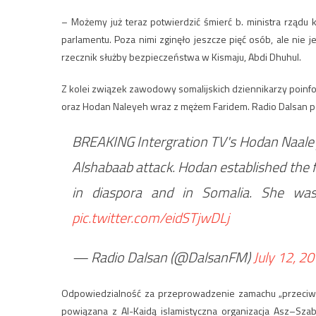
– Możemy już teraz potwierdzić śmierć b. ministra rządu
parlamentu. Poza nimi zginęło jeszcze pięć osób, ale nie 
rzecznik służby bezpieczeństwa w Kismaju, Abdi Dhuhul.
Z kolei związek zawodowy somalijskich dziennikarzy poin
or
BREAKING Intergration TV's Hodan Naaley
Alshabaab attack. Hodan established the fi
in diaspora and in Somalia. She wa
pic.twitter.com/eidSTjwDLj
— Radio Dalsan (@DalsanFM)
July 12, 2
Odpowiedzialność za przeprowadzenie zamachu „przeciwko
powiązana z Al-Kaidą islamistyczna organizacja Asz–Szab