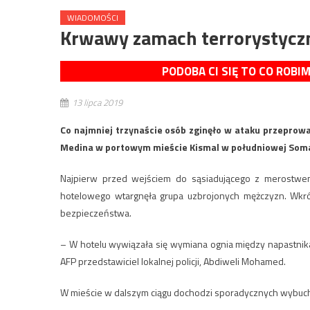
WIADOMOŚCI
Krwawy zamach terrorystyczn
PODOBA CI SIĘ TO CO ROBI
13 lipca 2019
Co najmniej trzynaście osób zginęło w ataku przeprow
Medina w portowym mieście Kismal w południowej Soma
Najpierw przed wejściem do sąsiadującego z merostw
hotelowego wtargnęła grupa uzbrojonych mężczyzn. Wkrótc
bezpieczeństwa.
– W hotelu wywiązała się wymiana ognia między napastnik
AFP przedstawiciel lokalnej policji, Abdiweli Mohamed.
W mieście w dalszym ciągu dochodzi sporadycznych wybuch