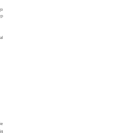
go
FP
al
ie
ją