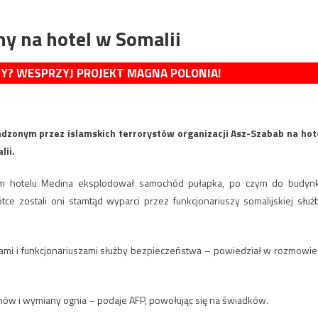
y na hotel w Somalii
MY? WESPRZYJ PROJEKT MAGNA POLONIA!
adzonym przez islamskich terrorystów organizacji Asz-Szabab na hot
lii.
em hotelu Medina eksplodował samochód pułapka, po czym do budyn
e zostali oni stamtąd wyparci przez funkcjonariuszy somalijskiej służ
ami i funkcjonariuszami służby bezpieczeństwa – powiedział w rozmowie
ów i wymiany ognia – podaje AFP, powołując się na świadków.