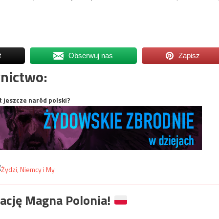
t
Obserwuj nas
Zapisz
nictwo:
t jeszcze naród polski?
ację Magna Polonia!