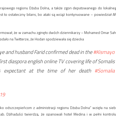
 krajowego regionu Dżuba Dolna, a także zgon deputowanego do lokalne
jest to ostateczny bilans, bo ataki są wciąż kontynuowane – powiedział A
formował, że w zamachu zginęło dwóch dziennikarzy – Mohamed Omar Sah
az Hodan Naleyeh wraz z mężem Faridem. Radio Dalsan ‏podało na Twitterze, że Hodan spodziewała się dziecka
e and husband Farid confirmed dead in the
#Kismayo
rst diaspora english online TV covering life of Somalis
s expectant at the time of her death
#Somalia
019
 odszczepieńcom z administracji regionu Dżuba Dolna” wzięła na sieb
ab. Dżihadyści twierdzą, że opanowali hotel Medina i w pełni kontrolu