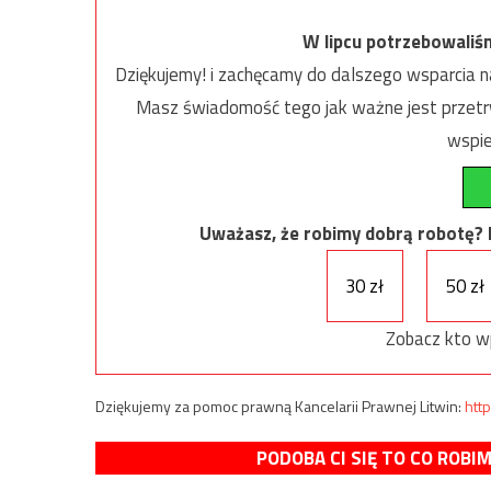
W lipcu potrzebowaliś
Dziękujemy! i zachęcamy do dalszego wsparcia na
Masz świadomość tego jak ważne jest przetrw
wspie
Uważasz, że robimy dobrą robotę? Ni
30 zł
50 zł
Zobacz kto w
Dziękujemy za pomoc prawną Kancelarii Prawnej Litwin:
http
PODOBA CI SIĘ TO CO ROBI