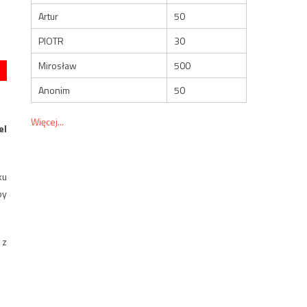
Artur
50
PIOTR
30
Mirosław
500
Anonim
50
Więcej...
el
ku
by
 z