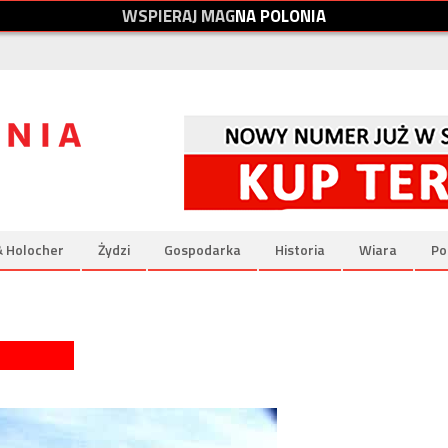
W
S
P
I
E
R
A
J
M
A
G
N
A
P
O
L
O
N
I
A
& Holocher
Żydzi
Gospodarka
Historia
Wiara
Po