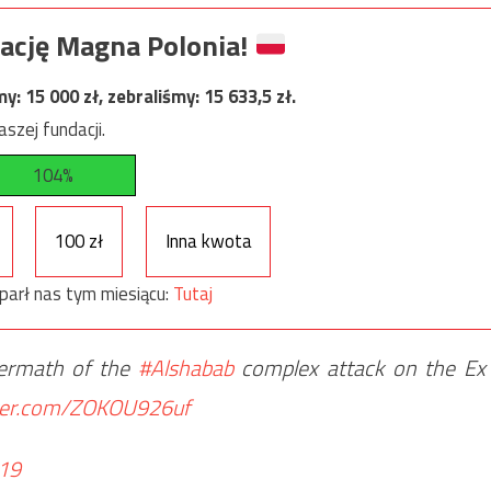
ację Magna Polonia!
my:
15 000
zł, zebraliśmy:
15 633,5
zł.
szej fundacji.
104%
100 zł
Inna kwota
parł nas tym miesiącu:
Tutaj
termath of the
#Alshabab
complex attack on the Ex
tter.com/ZOKOU926uf
019