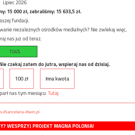
Lipiec 2026
my:
15 000
zł, zebraliśmy:
15 633,5
zł.
szej fundacji.
anie niezależnych ośrodków medialnych? Nie zwlekaj więc,
raj nas już od teraz.
104%
e czekaj zatem do jutra, wspieraj nas od dzisiaj.
100 zł
Inna kwota
parł nas tym miesiącu:
Tutaj
s://kancelaria-litwin.pl
MY? WESPRZYJ PROJEKT MAGNA POLONIA!