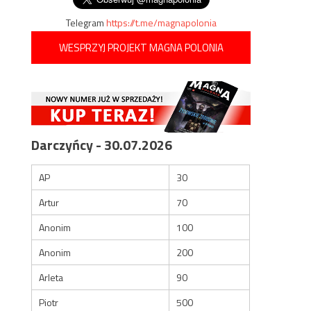
Telegram
https://t.me/magnapolonia
WESPRZYJ PROJEKT MAGNA POLONIA
Darczyńcy - 30.07.2026
AP
30
Artur
70
Anonim
100
Anonim
200
Arleta
90
Piotr
500