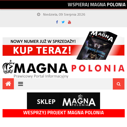
W
S
P
I
E
R
A
J
M
A
G
N
A
P
O
L
O
N
I
A
Niedziela, 09 Sierpnia 2026
WESPRZYJ PROJEKT MAGNA POLONIA