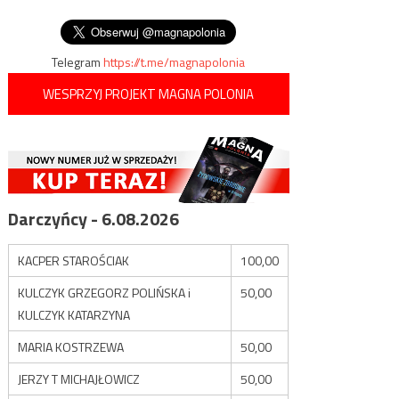
związkach LGBT z pedofilią
wpisu
pierwsza/
Telegram
https://t.me/magnapolonia
WESPRZYJ PROJEKT MAGNA POLONIA
Darczyńcy - 6.08.2026
KACPER STAROŚCIAK
100,00
KULCZYK GRZEGORZ POLIŃSKA i
50,00
KULCZYK KATARZYNA
MARIA KOSTRZEWA
50,00
JERZY T MICHAJŁOWICZ
50,00