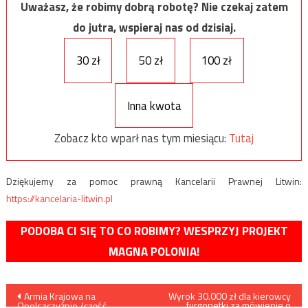
Uważasz, że robimy dobrą robotę? Nie czekaj zatem
do jutra, wspieraj nas od dzisiaj.
30 zł
50 zł
100 zł
Inna kwota
Zobacz kto wparł nas tym miesiącu:
Tutaj
Dziękujemy za pomoc prawną Kancelarii Prawnej Litwin:
https://kancelaria-litwin.pl
PODOBA CI SIĘ TO CO ROBIMY? WESPRZYJ PROJEKT
MAGNA POLONIA!
Nawigacja
Armia Krajowa na
Wyrok 30.000 zł dla kierowcy
furgonetki za mówienie o
Opolszczyźnie /część