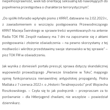
niepełnosprawność, wiek lub orientację seksualną lub nawołujących do
popełnienia przestępstwa o charakterze terrorystycznym”.
„Do spółki Inforadio wpłynęło pismo z KRRiT, datowane na 2.02.2023 r.,
z zawiadomieniem o wszczęciu postępowania Przewodniczącego
KRRiT Macieja Świrskiego w sprawie treści wyemitowanych na antenie
Radia TOK FM. Zespół nadawcy ma 7 dni na zapoznanie się z aktami
postępowania i złożenie oświadczenia – na pewno skorzystamy z tej
możliwości i wkrótce przedstawimy swoje stanowisko w tej sprawie” –
pisz TOK FM w oświadczeniu.
Jak wynika z doniesień portalu press.pl, sprawa dotyczy skandalicznej
wypowiedzi prowadzącego „Pierwsze śniadanie w Toku”, mającego
opinię funkcjonariusza nienawistnej antypolskiej propagandy, Piotra
Maślaka z 7 czerwca 2022 r. o „Historii i Teraźniejszości” prof. Wojciecha
Roszkowskiego. – Czyta się to jak podręcznik – przepraszam za to
porównanie – dla Hitlerjugend chwilami, nie wszędzie – powiedział
dziennikarz.