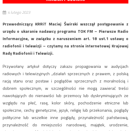
4 lutego 2023
Przewodniczący KRRiT Maciej Świrski wszczął postępowanie z
urzędu o ukaranie nadawcy programu TOK FM – Pierwsze Radio
Informacyjne, w związku z naruszeniem art. 18 ust.1 ustawy o
radiofonii i telewizji – czytamy na stronie internetowej Krajowej
Rady Radiofonii i Telewizji.
Przywołany artykuł dotyczy zakazu propagowania w audycjach
radiowych i telewizyjnych „działań sprzecznych z prawem, z polską
racją stanu oraz postaw i poglądów sprzecznych z moralnością i
dobrem społecznym, w szczególności nie mogą zawierać treści
nawołujących do nienawiści lub przemocy lub dyskryminujących ze
względu na płeć, rasę, kolor skóry, pochodzenie etniczne lub
społeczne, cechy genetyczne, język, religię lub przekonania, poglądy
polityczne lub wszelkie inne poglądy, przynależność państwową,
przynależność do mniejszości narodowej, majątek, urodzenie,