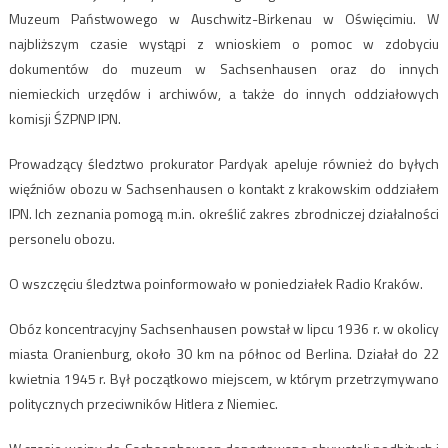
Muzeum Państwowego w Auschwitz-Birkenau w Oświęcimiu. W
najbliższym czasie wystąpi z wnioskiem o pomoc w zdobyciu
dokumentów do muzeum w Sachsenhausen oraz do innych
niemieckich urzędów i archiwów, a także do innych oddziałowych
komisji ŚZPNP IPN.
Prowadzący śledztwo prokurator Pardyak apeluje również do byłych
więźniów obozu w Sachsenhausen o kontakt z krakowskim oddziałem
IPN. Ich zeznania pomogą m.in. określić zakres zbrodniczej działalności
personelu obozu.
O wszczęciu śledztwa poinformowało w poniedziałek Radio Kraków.
Obóz koncentracyjny Sachsenhausen powstał w lipcu 1936 r. w okolicy
miasta Oranienburg, około 30 km na północ od Berlina. Działał do 22
kwietnia 1945 r. Był początkowo miejscem, w którym przetrzymywano
politycznych przeciwników Hitlera z Niemiec.