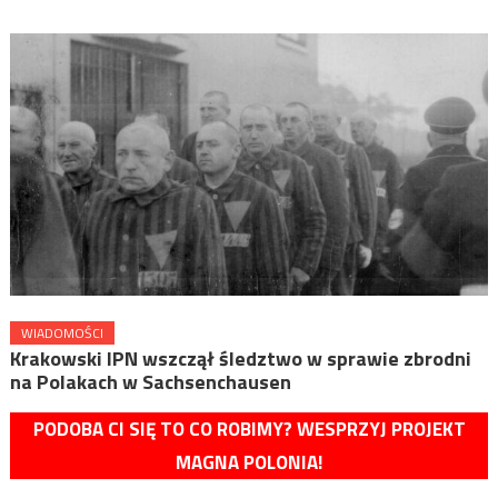
WIADOMOŚCI
Krakowski IPN wszczął śledztwo w sprawie zbrodni
na Polakach w Sachsenchausen
PODOBA CI SIĘ TO CO ROBIMY? WESPRZYJ PROJEKT
MAGNA POLONIA!