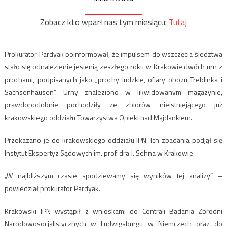
Zobacz kto wparł nas tym miesiącu:
Tutaj
Prokurator Pardyak poinformował, że impulsem do wszczęcia śledztwa
stało się odnalezienie jesienią zeszłego roku w Krakowie dwóch urn z
prochami, podpisanych jako „prochy ludzkie, ofiary obozu Treblinka i
Sachsenhausen”. Urny znaleziono w likwidowanym magazynie,
prawdopodobnie pochodziły ze zbiorów nieistniejącego już
krakowskiego oddziału Towarzystwa Opieki nad Majdankiem.
Przekazano je do krakowskiego oddziału IPN. Ich zbadania podjął się
Instytut Ekspertyz Sądowych im. prof. dra J. Sehna w Krakowie.
„W najbliższym czasie spodziewamy się wyników tej analizy” –
powiedział prokurator Pardyak.
Krakowski IPN wystąpił z wnioskami do Centrali Badania Zbrodni
Narodowosocjalistycznych w Ludwigsburgu w Niemczech oraz do