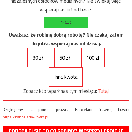
niezależnych ośrodków medialnych? Nie zwlekaj więc,
wspieraj nas już od teraz.
104%
Uważasz, że robimy dobrą robotę? Nie czekaj zatem
do jutra, wspieraj nas od dzisiaj.
30 zł
50 zł
100 zł
Inna kwota
Zobacz kto wparł nas tym miesiącu:
Tutaj
Dziękujemy za pomoc prawną Kancelarii Prawnej Litwin:
https://kancelaria-litwin.pl
PODOBA CI SIĘ TO CO ROBIMY? WESPRZYJ PROJEKT