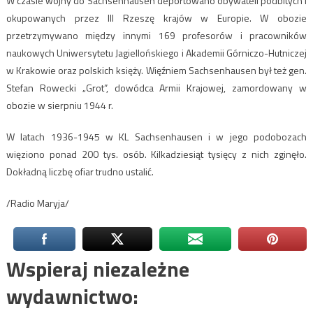
W czasie wojny do Sachsenhausen deportowano obywateli podbitych i
okupowanych przez III Rzeszę krajów w Europie. W obozie
przetrzymywano między innymi 169 profesorów i pracowników
naukowych Uniwersytetu Jagiellońskiego i Akademii Górniczo-Hutniczej
w Krakowie oraz polskich księży. Więźniem Sachsenhausen był też gen.
Stefan Rowecki „Grot”, dowódca Armii Krajowej, zamordowany w
obozie w sierpniu 1944 r.
W latach 1936-1945 w KL Sachsenhausen i w jego podobozach
więziono ponad 200 tys. osób. Kilkadziesiąt tysięcy z nich zginęło.
Dokładną liczbę ofiar trudno ustalić.
/Radio Maryja/
Wspieraj niezależne
wydawnictwo: