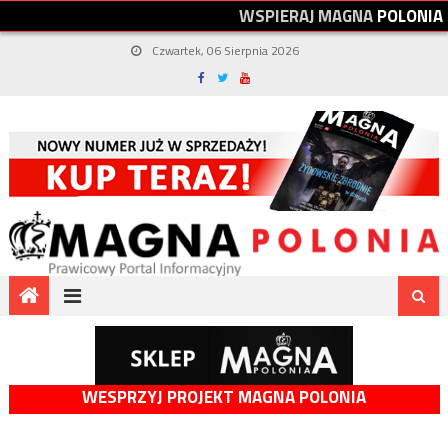
W
S
P
I
E
R
A
J
M
A
G
N
A
P
O
L
O
N
I
A
Czwartek, 06 Sierpnia 2026
WESPRZYJ PROJEKT MAGNA POLONIA