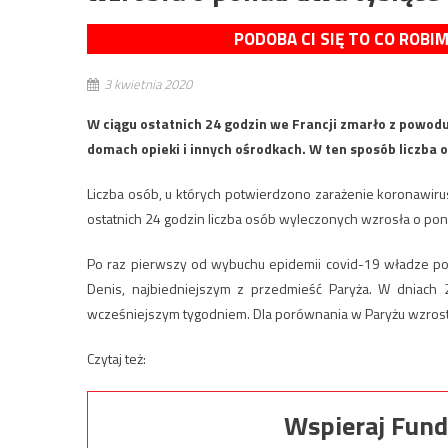
PODOBA CI SIĘ TO CO ROBI
3 kwietnia 2020
W ciągu ostatnich 24 godzin we Francji zmarło z powod
domach opieki i innych ośrodkach. W ten sposób liczba o
Liczba osób, u których potwierdzono zarażenie koronawir
ostatnich 24 godzin liczba osób wyleczonych wzrosła o pona
Po raz pierwszy od wybuchu epidemii covid-19 władze po
Denis, najbiedniejszym z przedmieść Paryża. W dniac
wcześniejszym tygodniem. Dla porównania w Paryżu wzrost
Czytaj też:
Wspieraj Fund