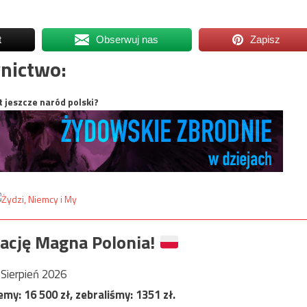
t
Obserwuj nas
Zapisz
nictwo:
t jeszcze naród polski?
ację Magna Polonia!
Sierpień 2026
jemy:
16 500
zł, zebraliśmy:
1351
zł.