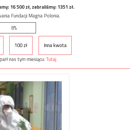
jemy:
16 500
zł, zebraliśmy:
1351
zł.
ania Fundacji Magna Polonia.
8%
100 zł
Inna kwota
parł nas tym miesiącu:
Tutaj