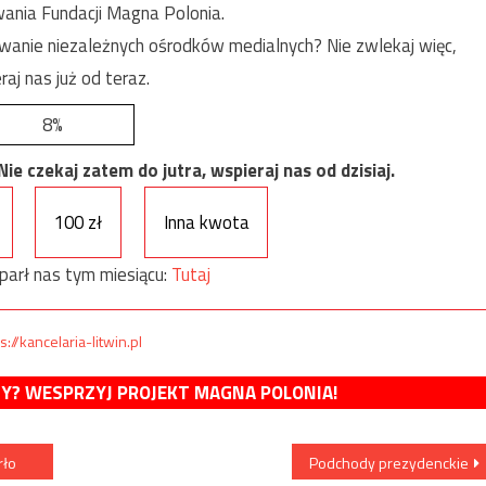
ania Fundacji Magna Polonia.
anie niezależnych ośrodków medialnych? Nie zwlekaj więc,
raj nas już od teraz.
8%
e czekaj zatem do jutra, wspieraj nas od dzisiaj.
100 zł
Inna kwota
parł nas tym miesiącu:
Tutaj
s://kancelaria-litwin.pl
MY? WESPRZYJ PROJEKT MAGNA POLONIA!
rło
Podchody prezydenckie