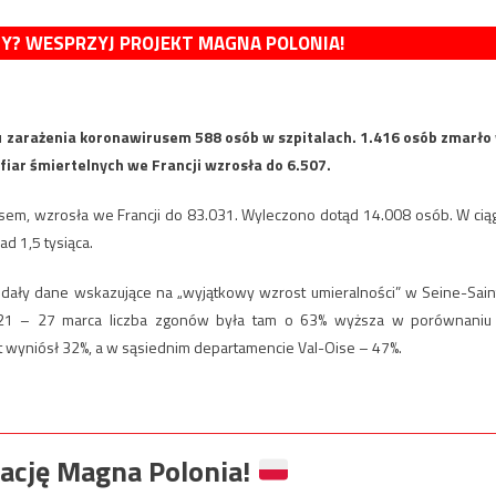
MY? WESPRZYJ PROJEKT MAGNA POLONIA!
u zarażenia koronawirusem 588 osób w szpitalach. 1.416 osób zmarło
fiar śmiertelnych we Francji wzrosła do 6.507.
usem, wzrosła we Francji do 83.031. Wyleczono dotąd 14.008 osób. W cią
d 1,5 tysiąca.
dały dane wskazujące na „wyjątkowy wzrost umieralności” w Seine-Sain
h 21 – 27 marca liczba zgonów była tam o 63% wyższa w porównaniu
 wyniósł 32%, a w sąsiednim departamencie Val-Oise – 47%.
ację Magna Polonia!