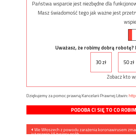
Państwa wsparcie jest niezbędne dla funkcjonow
Masz świadomość tego jak ważne jest przetrw
wspie
Uważasz, że robimy dobrą robotę? Ni
30 zł
50 zł
Zobacz kto w
Dziękujemy za pomoc prawną Kancelarii Prawnej Litwin:
http
PODOBA CI SIĘ TO CO ROBI
Nawigacja
We Włoszech z powodu zarażenia koronawirusem zma
już prawie 15 tysięcy osób