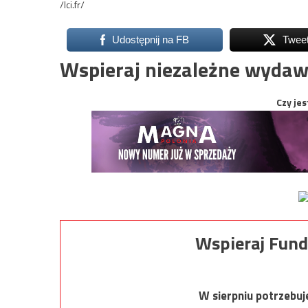
/lci.fr/
Udostępnij na FB
Twee
Wspieraj niezależne wydaw
Czy jes
Wspieraj Fund
W sierpniu potrzebu