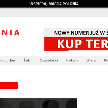
W
S
P
I
E
R
A
J
M
A
G
N
A
P
O
L
O
N
I
A
& Holocher
Żydzi
Gospodarka
Historia
Wiara
Po