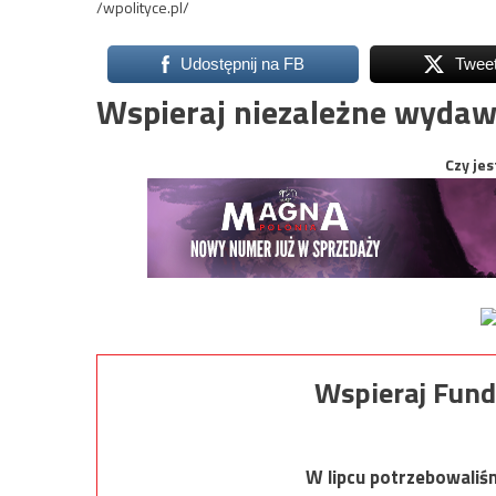
/wpolityce.pl/
Udostępnij na FB
Twee
Wspieraj niezależne wydaw
Czy jes
Wspieraj Fund
W lipcu potrzebowaliś