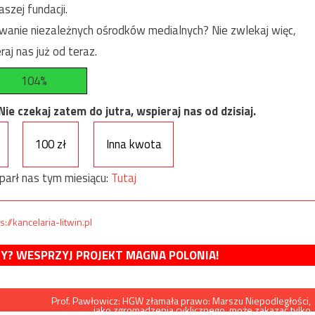
szej fundacji.
anie niezależnych ośrodków medialnych? Nie zwlekaj więc,
raj nas już od teraz.
104%
e czekaj zatem do jutra, wspieraj nas od dzisiaj.
100 zł
Inna kwota
parł nas tym miesiącu:
Tutaj
s://kancelaria-litwin.pl
MY? WESPRZYJ PROJEKT MAGNA POLONIA!
Prof. Pawłowicz: HGW złamała prawo: Marszu Niepodległości,
jako zgromadzenia cyklicznego, może zakazać tylko