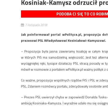
Kosiniak-Kamysz odrzucił pro
PODOBA CI SIĘ TO CO ROBI
7 listopada 2018
Jak poinformował portal wPolityce.pl, propozycja dot
prezesowi PSL Władysławowi Kosiniakowi-Kamyszowi.
– Propozycja była jasna: zawieramy koalicję w całym kra
w których PiS ma samodzielną większość. Jest też altern
wyciągniętej ręki, tysiące działaczy PSL stracą posady w 
mówił w rozmowie z portalem wPolityce.pl ważny polityk z
Co ważne, propozycja wspólnych rządów PiS i PSL w zdec
PSL. Zdaniem rozmówcy portalu, zdecydowały osobiste amb
– Prezes PSL uwierzył chyba w zapowiedź Donalda Tuska d
ambicję Kosiniaka-Kamysza. I wyraźnie udało mu się osiągnąć