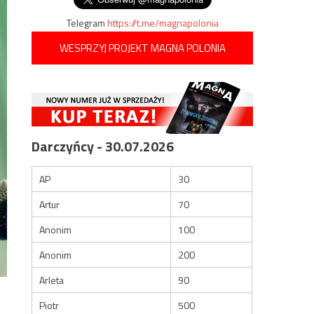
Telegram
https://t.me/magnapolonia
WESPRZYJ PROJEKT MAGNA POLONIA
Darczyńcy - 30.07.2026
AP
30
Artur
70
Anonim
100
Anonim
200
Arleta
90
Piotr
500