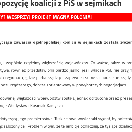
pozycję koalicji z PiS w sejmikach
MY? WESPRZYJ PROJEKT MAGNA POLONIA!
ycząca zawarcia ogólnopolskiej koalicji w sejmikach została złożo
ju, i wspólnie rządzimy większością województw. Co ważne, także w tyc
atywa, również przedstawiona bardzo jasno: jeśli władze PSL nie przyj
tych regionach, gdzie partia rządząca zapewniła sobie samodzielne rządy
 obozu rządzącego, dobrze zorientowany w powyborczych negocjacjach.
ydowanej większości województw została jednak odrzucona przez preze
icje Władysława Kosiniak-Kamysza:
otyczącą jego premierostwa. Tusk celowo wysłał taki sygnał, by połecht
 założony cel. Problem w tym, że te ambicje oznaczają, że tysiące działac