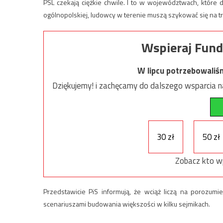
PSL czekają ciężkie chwile. I to w województwach, które do
ogólnopolskiej, ludowcy w terenie muszą szykować się na tru
Wspieraj Fund
W lipcu potrzebowaliś
Dziękujemy! i zachęcamy do dalszego wsparcia na
30 zł
50 zł
Zobacz kto w
Przedstawicie PiS informują, że wciąż liczą na porozum
scenariuszami budowania większości w kilku sejmikach.