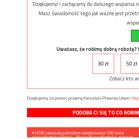
Dziękujemy! i zachęcamy do dalszego wsparcia na
Masz świadomość tego jak ważne jest przetrw
wspie
Uważasz, że robimy dobrą robotę? Ni
30 zł
50 zł
Zobacz kto w
Dziękujemy za pomoc prawną Kancelarii Prawnej Litwin:
http
PODOBA CI SIĘ TO CO ROBI
Nawigacja
HGW zakazała patriotom świętowania 100-lecia
niepodległości Polski – Marsz Niepodległości, mimo to,