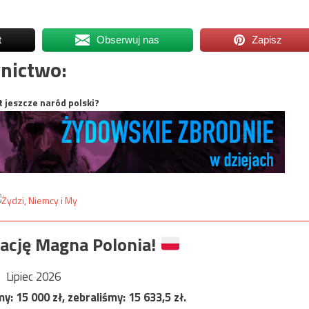
t
Obserwuj nas
Zapisz
nictwo:
t jeszcze naród polski?
ację Magna Polonia!
Lipiec 2026
my:
15 000
zł, zebraliśmy:
15 633,5
zł.