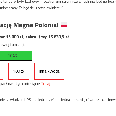
 tej pory były kadrowymi bastionami stronnictwa. Jeśli nie będzie koalic
dne czasy. To będzie „rzeź niewiniątek”.
ację Magna Polonia!
my:
15 000
zł, zebraliśmy:
15 633,5
zł.
szej fundacji.
104%
100 zł
Inna kwota
parł nas tym miesiącu:
Tutaj
ienie z władzami PSL-u. Jednocześnie jednak pracują również nad inny