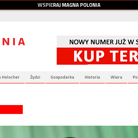
W
S
P
I
E
R
A
J
M
A
G
N
A
P
O
L
O
N
I
A
& Holocher
Żydzi
Gospodarka
Historia
Wiara
Po