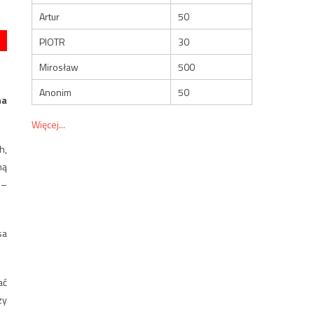
Artur
50
PIOTR
30
Mirosław
500
Anonim
50
na
Więcej...
h,
mą
 –
sa
ać
zy