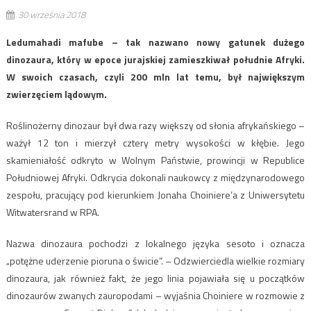
30 września 2018
Ledumahadi mafube – tak nazwano nowy gatunek dużego
dinozaura, który w epoce jurajskiej zamieszkiwał południe Afryki.
W swoich czasach, czyli 200 mln lat temu, był największym
zwierzęciem lądowym.
Roślinożerny dinozaur był dwa razy większy od słonia afrykańskiego –
ważył 12 ton i mierzył cztery metry wysokości w kłębie. Jego
skamieniałość odkryto w Wolnym Państwie, prowincji w Republice
Południowej Afryki. Odkrycia dokonali naukowcy z międzynarodowego
zespołu, pracujący pod kierunkiem Jonaha Choiniere’a z Uniwersytetu
Witwatersrand w RPA.
Nazwa dinozaura pochodzi z lokalnego języka sesoto i oznacza
„potężne uderzenie pioruna o świcie”. – Odzwierciedla wielkie rozmiary
dinozaura, jak również fakt, że jego linia pojawiała się u początków
dinozaurów zwanych zauropodami – wyjaśnia Choiniere w rozmowie z