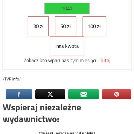
104%
30 zł
50 zł
100 zł
Inna kwota
Zobacz kto wparł nas tym miesiącu:
Tutaj
/TVP Info/
Wspieraj niezależne
wydawnictwo:
Czy jest jeszcze naród polski?