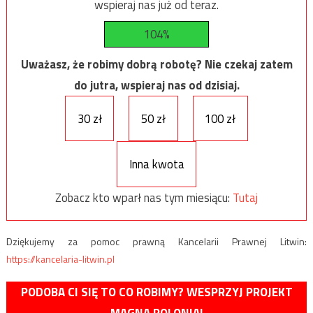
wspieraj nas już od teraz.
104%
Uważasz, że robimy dobrą robotę? Nie czekaj zatem
do jutra, wspieraj nas od dzisiaj.
30 zł
50 zł
100 zł
Inna kwota
Zobacz kto wparł nas tym miesiącu:
Tutaj
Dziękujemy za pomoc prawną Kancelarii Prawnej Litwin:
https://kancelaria-litwin.pl
PODOBA CI SIĘ TO CO ROBIMY? WESPRZYJ PROJEKT
MAGNA POLONIA!