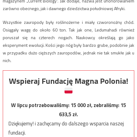
magazynem „Current Biology”. Jak dodaje, nazwa jest uhonorowaniem
zarówno obecnego, jak i dawnego dziedzictwa południowej Afryki.
Wszystkie zauropody były roślinożerne i miały czworonożny chód.
Osiągały wagę do około 60 ton. Tak jak one, Ledumahadi również
poruszał się na czterech nogach. Naukowcy określają go jako
eksperyment ewolucji. Kości jego nóg były bardzo grube, podobnie jak
w przypadku dużo cięższych zauropodów, jednak nie tak smukłe jak u
nich.
Wspieraj Fundację Magna Polonia!
W lipcu potrzebowaliśmy:
15 000
zł, zebraliśmy:
15
633,5
zł.
Dziękujemy! i zachęcamy do dalszego wsparcia naszej
fundacji.