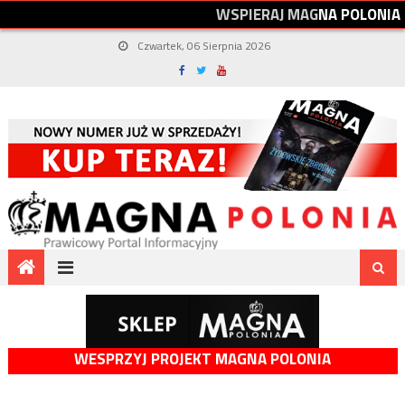
W
S
P
I
E
R
A
J
M
A
G
N
A
P
O
L
O
N
I
A
Czwartek, 06 Sierpnia 2026
WESPRZYJ PROJEKT MAGNA POLONIA