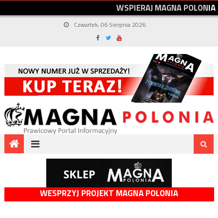
W
S
P
I
E
R
A
J
M
A
G
N
A
P
O
L
O
N
I
A
Czwartek, 06 Sierpnia 2026
WESPRZYJ PROJEKT MAGNA POLONIA