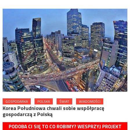
GOSPODARKA
POLSKA
ŚWIAT
WIADOMOŚCI
Korea Południowa chwali sobie współpracę
gospodarczą z Polską
PODOBA CI SIĘ TO CO ROBIMY? WESPRZYJ PROJEKT