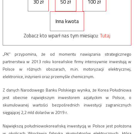
30 zł
50 zł
100 zł
Inna kwota
Zobacz kto wparł nas tym miesiącu:
Tutaj
„PK” przypomina, że od momentu nawiązania strategicznego
partnerstwa w 2013 roku koreańskie firmy intensywnie inwestują w
Polsce w różnych obszarach, m.in. motoryzacji elektrycznej,
elektronice, inżynierii oraz przemyśle chemicznym.
Z danych Narodowego Banku Polskiego wynika, że Korea Południowa
jest obecnie największym inwestorem azjatyckim w Polsce, o
skumulowanej wartości bezpośrednich inwestycji zagranicznych
sięgającej 2,2 mld dolarów w 2019 r.
Największą południowokoreańską inwestycją w Polsce jest położona
w okolicach Wrocławia fabryka akumulatorów elektrycznych, która