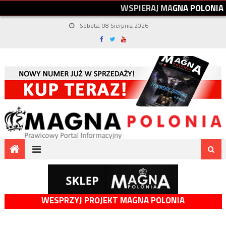
W
S
P
I
E
R
A
J
M
A
G
N
A
P
O
L
O
N
I
A
Sobota, 08 Sierpnia 2026
WESPRZYJ PROJEKT MAGNA POLONIA