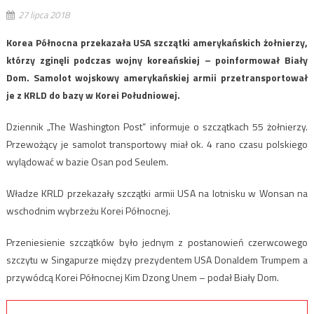
27 lipca 2018
Korea Północna przekazała USA szczątki amerykańskich żołnierzy,
którzy zginęli podczas wojny koreańskiej – poinformował Biały
Dom. Samolot wojskowy amerykańskiej armii przetransportował
je z KRLD do bazy w Korei Południowej.
Dziennik „The Washington Post” informuje o szczątkach 55 żołnierzy.
Przewożący je samolot transportowy miał ok. 4 rano czasu polskiego
wylądować w bazie Osan pod Seulem.
Władze KRLD przekazały szczątki armii USA na lotnisku w Wonsan na
wschodnim wybrzeżu Korei Północnej.
Przeniesienie szczątków było jednym z postanowień czerwcowego
szczytu w Singapurze między prezydentem USA Donaldem Trumpem a
przywódcą Korei Północnej Kim Dzong Unem – podał Biały Dom.