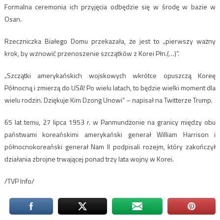
Formalna ceremonia ich przyjęcia odbędzie się w środę w bazie w
Osan.
Rzeczniczka Białego Domu przekazała, że jest to „pierwszy ważny
krok, by wznowić przenoszenie szczątków z Korei Płn.(…)”.
„Szczątki amerykańskich wojskowych wkrótce opuszczą Koreę
Północną i zmierzą do USA! Po wielu latach, to będzie wielki moment dla
wielu rodzin. Dziękuje Kim Dzong Unowi” – napisał na Twitterze Trump.
65 lat temu, 27 lipca 1953 r. w Panmundżonie na granicy między obu
państwami koreańskimi amerykański generał William Harrison i
północnokoreański generał Nam Il podpisali rozejm, który zakończył
działania zbrojne trwającej ponad trzy lata wojny w Korei.
/TVP Info/