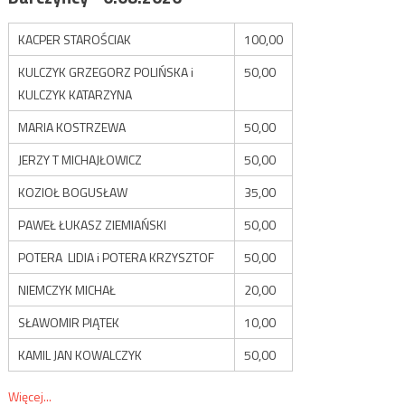
KACPER STAROŚCIAK
100,00
KULCZYK GRZEGORZ POLIŃSKA i
50,00
KULCZYK KATARZYNA
MARIA KOSTRZEWA
50,00
JERZY T MICHAJŁOWICZ
50,00
KOZIOŁ BOGUSŁAW
35,00
PAWEŁ ŁUKASZ ZIEMIAŃSKI
50,00
POTERA LIDIA i POTERA KRZYSZTOF
50,00
NIEMCZYK MICHAŁ
20,00
SŁAWOMIR PIĄTEK
10,00
KAMIL JAN KOWALCZYK
50,00
Więcej...