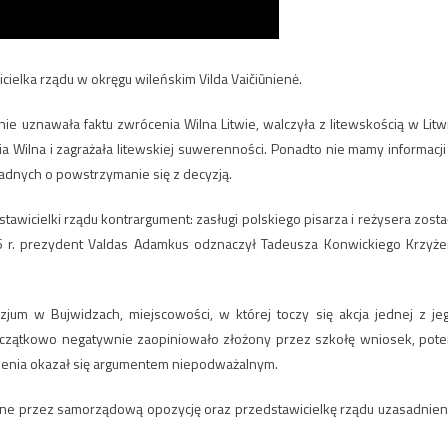
ielka rządu w okręgu wileńskim Vilda Vaičiūnienė.
nie uznawała faktu zwrócenia Wilna Litwie, walczyła z litewskością w Litw
Wilna i zagrażała litewskiej suwerenności. Ponadto nie mamy informacji
radnych o powstrzymanie się z decyzją.
awicielki rządu kontrargument: zasługi polskiego pisarza i reżysera zosta
6 r. prezydent Valdas Adamkus odznaczył Tadeusza Konwickiego Krzyż
um w Bujwidzach, miejscowości, w której toczy się akcja jednej z je
 początkowo negatywnie zaopiniowało złożony przez szkołę wniosek, pot
czenia okazał się argumentem niepodważalnym.
e przez samorządową opozycję oraz przedstawicielkę rządu uzasadnien