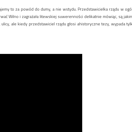
znajemy to za powód do dumy, a nie wstydu. Przedstawicielka rządu w ogó
wać Wilno i zagrażała litewskiej suwerenności delikatnie mówiąc, są jaki
licy, ale kiedy przedstawiciel rządu głosi ahistoryczne tezy, wypada tyl