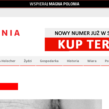
W
S
P
I
E
R
A
J
M
A
G
N
A
P
O
L
O
N
I
A
& Holocher
Żydzi
Gospodarka
Historia
Wiara
Po