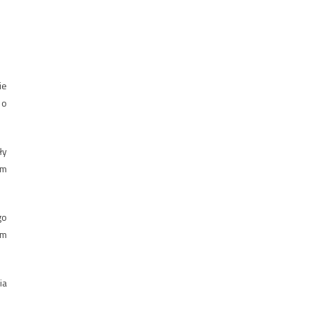
ie
 o
ły
em
go
em
ia