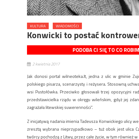
KULTURA
WIADOMOŚCI
Konwicki to postać kontrowe
PODOBA CI SIĘ TO CO ROBI
2 kwietnia 2017
Jak donosi portal wilneoteka.lt, jedna z ulic w gminie 
polskiego pisarza, scenarzysty i reżysera. Stosowną uc
wsi Pustołówka. Przeciwko głosowali trzej opozycyjni rad
przedstawicielka rządu w okręgu wileńskim, gdyż jej zda
zagrażała litewskiej suwerenności”.
Z inicjatywą nadania imienia Tadeusza Konwickiego ulicy we w
zresztą wybrana nieprzypadkowo – tuż obok jest ulica Cz
twórcy pochodzą z Litwy, przez całe życie, w tym również w 