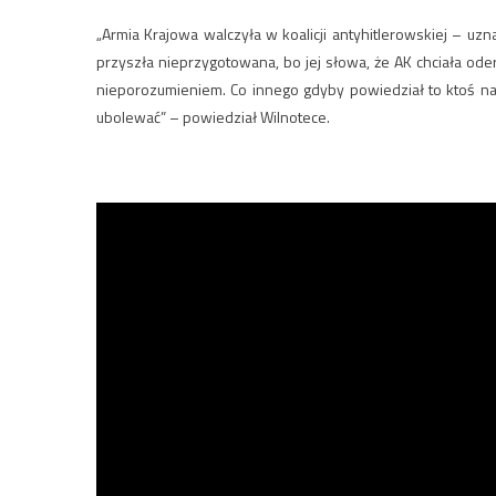
„Armia Krajowa walczyła w koalicji antyhitlerowskiej – u
przyszła nieprzygotowana, bo jej słowa, że AK chciała oder
nieporozumieniem. Co innego gdyby powiedział to ktoś na u
ubolewać” – powiedział Wilnotece.