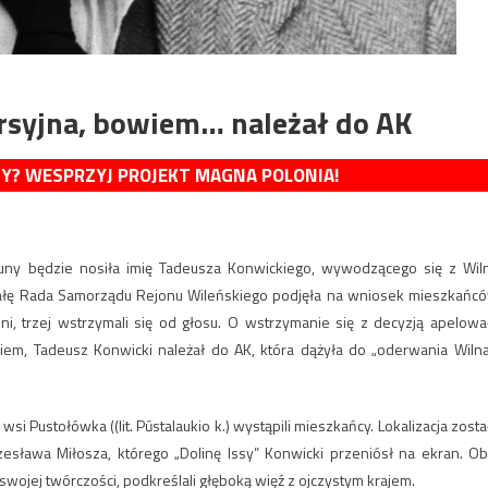
rsyjna, bowiem… należał do AK
MY? WESPRZYJ PROJEKT MAGNA POLONIA!
Zujuny będzie nosiła imię Tadeusza Konwickiego, wywodzącego się z Wil
hwałę Rada Samorządu Rejonu Wileńskiego podjęła na wniosek mieszkańc
ni, trzej wstrzymali się od głosu. O wstrzymanie się z decyzją apelowa
niem, Tadeusz Konwicki należał do AK, która dążyła do „oderwania Wilna
si Pustołówka ((lit. Pūstalaukio k.) wystąpili mieszkańcy. Lokalizacja zosta
esława Miłosza, którego „Dolinę Issy” Konwicki przeniósł na ekran. Ob
swojej twórczości, podkreślali głęboką więź z ojczystym krajem.