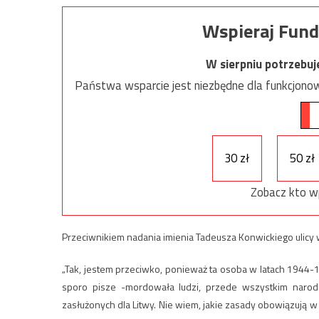
Wspieraj Fund
W sierpniu potrzebu
Państwa wsparcie jest niezbędne dla funkcjonow
30 zł
50 zł
Zobacz kto w
Przeciwnikiem nadania imienia Tadeusza Konwickiego ulicy 
„Tak, jestem przeciwko, ponieważ ta osoba w latach 1944-194
sporo pisze -mordowała ludzi, przede wszystkim narodo
zasłużonych dla Litwy. Nie wiem, jakie zasady obowiązują w 