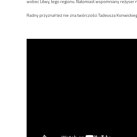
wobec Litwy, tego regionu. Natomiast wspomniany reżyser 
Radny przyznał też nie zna twórczości Tadeusza Konwickiego,