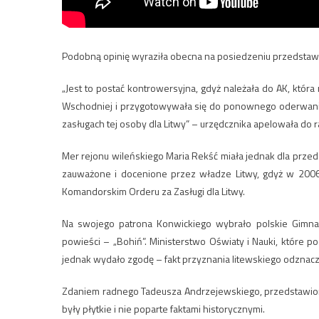
Podobną opinię wyraziła obecna na posiedzeniu przedstawic
„Jest to postać kontrowersyjna, gdyż należała do AK, która 
Wschodniej i przygotowywała się do ponownego oderwania 
zasługach tej osoby dla Litwy” – urzędcznika apelowała do 
Mer rejonu wileńskiego Maria Rekść miała jednak dla przedst
zauważone i docenione przez władze Litwy, gdyż w 200
Komandorskim Orderu za Zasługi dla Litwy.
Na swojego patrona Konwickiego wybrało polskie Gimnazj
powieści – „Bohiń”. Ministerstwo Oświaty i Nauki, które
jednak wydało zgodę – fakt przyznania litewskiego odzna
Zdaniem radnego Tadeusza Andrzejewskiego, przedstawion
były płytkie i nie poparte faktami historycznymi.