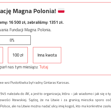
ację Magna Polonia!
jemy:
16 500
zł, zebraliśmy:
1351
zł.
ania Fundacji Magna Polonia.
8%
100 zł
Inna kwota
parł nas tym miesiącu:
Tutaj
we wsi Pustołówka był radny Gintaras Karosas.
5 należała do AK, a jest to organizacja, która – jak wiadomo i jak się o t
wości litewskiej. Sądzę, że na Litwie i za granicą mieszka sporo os
Polsce, ale na Litwie można nadać ulicy imię kogoś, kto ma konkretne zasłu