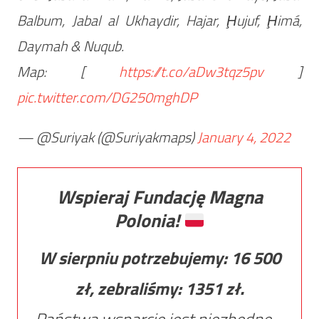
Balbum, Jabal al Ukhaydir, Hajar, Ḩujuf, Ḩimá,
Daymah & Nuqub.
Map: [
https://t.co/aDw3tqz5pv
]
pic.twitter.com/DG250mghDP
— @Suriyak (@Suriyakmaps)
January 4, 2022
Wspieraj Fundację Magna
Polonia!
W sierpniu potrzebujemy:
16 500
zł, zebraliśmy:
1351
zł.