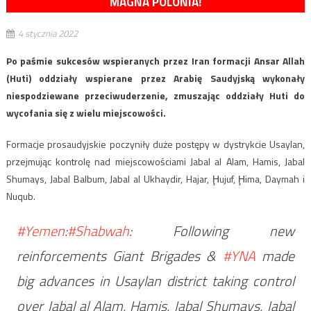
MAGNA POLONIA!
4 stycznia 2022
Po paśmie sukcesów wspieranych przez Iran formacji Ansar Allah
(Huti) oddziały wspierane przez Arabię Saudyjską wykonały
niespodziewane przeciwuderzenie, zmuszając oddziały Huti do
wycofania się z wielu miejscowości.
Formacje prosaudyjskie poczyniły duże postępy w dystrykcie Usaylan,
przejmując kontrolę nad miejscowościami Jabal al Alam, Hamis, Jabal
Shumays, Jabal Balbum, Jabal al Ukhaydir, Hajar, Ḩujuf, Ḩima, Daymah i
Nuqub.
#Yemen
:
#Shabwah
: Following new
reinforcements Giant Brigades &
#YNA
made
big advances in Usaylan district taking control
over Jabal al Alam, Hamis, Jabal Shumays, Jabal