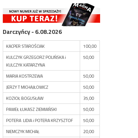
Darczyńcy - 6.08.2026
KACPER STAROŚCIAK
100,00
KULCZYK GRZEGORZ POLIŃSKA i
50,00
KULCZYK KATARZYNA
MARIA KOSTRZEWA
50,00
JERZY T MICHAJŁOWICZ
50,00
KOZIOŁ BOGUSŁAW
35,00
PAWEŁ ŁUKASZ ZIEMIAŃSKI
50,00
POTERA LIDIA i POTERA KRZYSZTOF
50,00
NIEMCZYK MICHAŁ
20,00