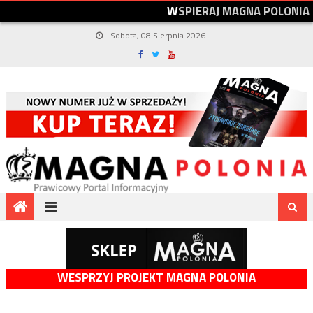
W
S
P
I
E
R
A
J
M
A
G
N
A
P
O
L
O
N
I
A
Sobota, 08 Sierpnia 2026
WESPRZYJ PROJEKT MAGNA POLONIA