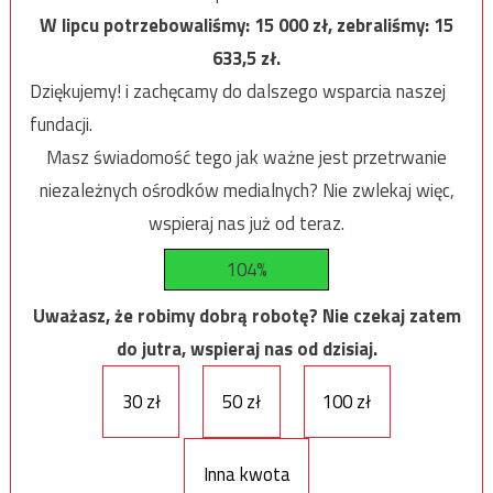
W lipcu potrzebowaliśmy:
15 000
zł, zebraliśmy:
15
633,5
zł.
Dziękujemy! i zachęcamy do dalszego wsparcia naszej
fundacji.
Masz świadomość tego jak ważne jest przetrwanie
niezależnych ośrodków medialnych? Nie zwlekaj więc,
wspieraj nas już od teraz.
104%
Uważasz, że robimy dobrą robotę? Nie czekaj zatem
do jutra, wspieraj nas od dzisiaj.
30 zł
50 zł
100 zł
Inna kwota