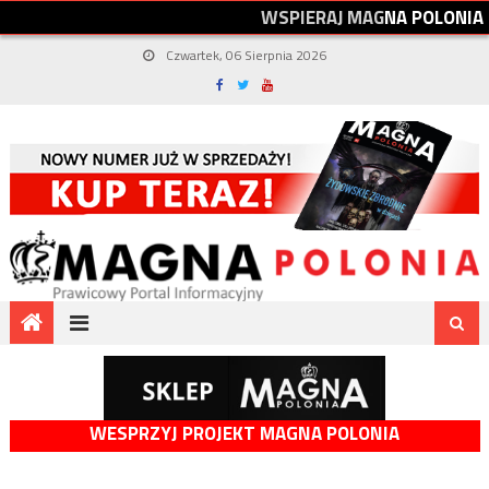
W
S
P
I
E
R
A
J
M
A
G
N
A
P
O
L
O
N
I
A
Czwartek, 06 Sierpnia 2026
WESPRZYJ PROJEKT MAGNA POLONIA