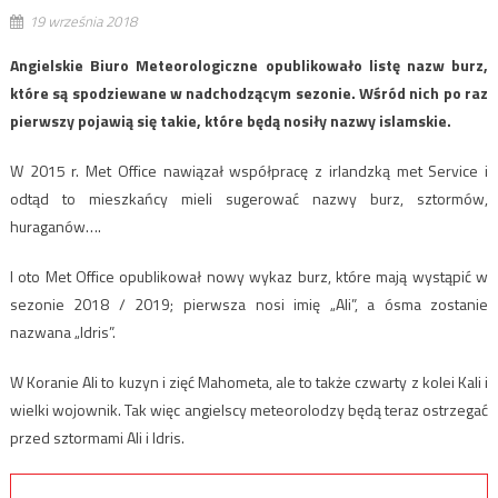
19 września 2018
Angielskie Biuro Meteorologiczne opublikowało listę nazw burz,
które są spodziewane w nadchodzącym sezonie. Wśród nich po raz
pierwszy pojawią się takie, które będą nosiły nazwy islamskie.
W 2015 r. Met Office nawiązał współpracę z irlandzką met Service i
odtąd to mieszkańcy mieli sugerować nazwy burz, sztormów,
huraganów….
I oto Met Office opublikował nowy wykaz burz, które mają wystąpić w
sezonie 2018 / 2019; pierwsza nosi imię „Ali”, a ósma zostanie
nazwana „Idris”.
W Koranie Ali to kuzyn i zięć Mahometa, ale to także czwarty z kolei Kali i
wielki wojownik. Tak więc angielscy meteorolodzy będą teraz ostrzegać
przed sztormami Ali i Idris.