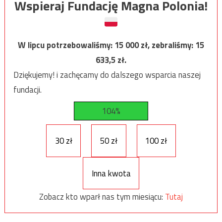
Wspieraj Fundację Magna Polonia!
W lipcu potrzebowaliśmy:
15 000
zł, zebraliśmy:
15
633,5
zł.
Dziękujemy! i zachęcamy do dalszego wsparcia naszej
fundacji.
104%
30 zł
50 zł
100 zł
Inna kwota
Zobacz kto wparł nas tym miesiącu:
Tutaj