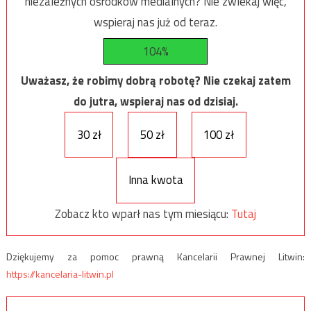
niezależnych ośrodków medialnych? Nie zwlekaj więc,
wspieraj nas już od teraz.
104%
Uważasz, że robimy dobrą robotę? Nie czekaj zatem
do jutra, wspieraj nas od dzisiaj.
30 zł
50 zł
100 zł
Inna kwota
Zobacz kto wparł nas tym miesiącu:
Tutaj
Dziękujemy za pomoc prawną Kancelarii Prawnej Litwin:
https://kancelaria-litwin.pl