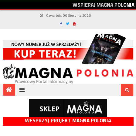
W
S
P
I
E
R
A
J
M
A
G
N
A
P
O
L
O
N
I
A
Czwartek, 06 Sierpnia 2026
WESPRZYJ PROJEKT MAGNA POLONIA