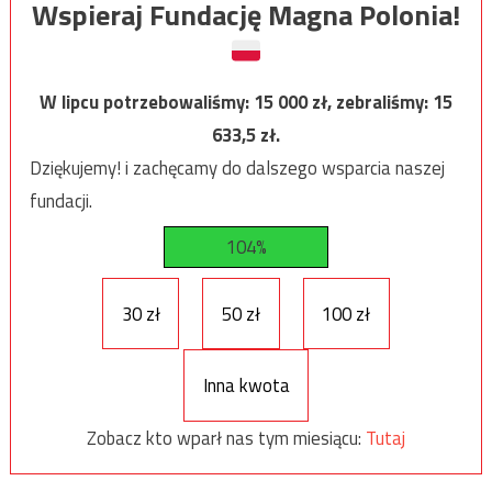
Wspieraj Fundację Magna Polonia!
W lipcu potrzebowaliśmy:
15 000
zł, zebraliśmy:
15
633,5
zł.
Dziękujemy! i zachęcamy do dalszego wsparcia naszej
fundacji.
104%
30 zł
50 zł
100 zł
Inna kwota
Zobacz kto wparł nas tym miesiącu:
Tutaj