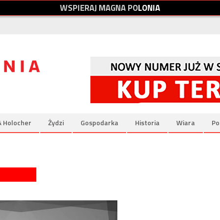
W
S
P
I
E
R
A
J
M
A
G
N
A
P
O
L
O
N
I
A
& Holocher
Żydzi
Gospodarka
Historia
Wiara
Po