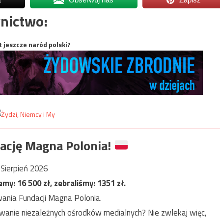
nictwo:
t jeszcze naród polski?
ację Magna Polonia!
Sierpień 2026
jemy:
16 500
zł, zebraliśmy:
1351
zł.
ania Fundacji Magna Polonia.
anie niezależnych ośrodków medialnych? Nie zwlekaj więc,