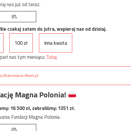
raj nas już od teraz.
8%
e czekaj zatem do jutra, wspieraj nas od dzisiaj.
100 zł
Inna kwota
parł nas tym miesiącu:
Tutaj
s://kancelaria-litwin.pl
ację Magna Polonia!
jemy:
16 500
zł, zebraliśmy:
1351
zł.
ania Fundacji Magna Polonia.
8%