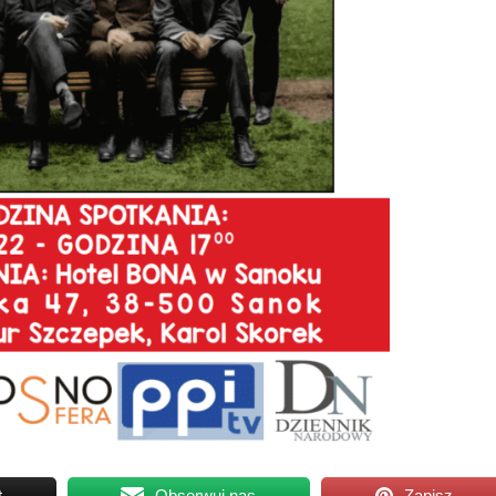
t
Obserwuj nas
Zapisz