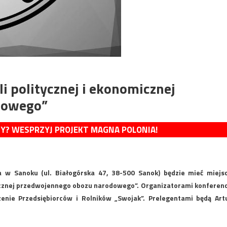
i politycznej i ekonomicznej
dowego”
MY? WESPRZYJ PROJEKT MAGNA POLONIA!
 w Sanoku (ul. Białogórska 47, 38-500 Sanok) będzie mieć miejs
micznej przedwojennego obozu narodowego”. Organizatorami konferenc
enie Przedsiębiorców i Rolników „Swojak”. Prelegentami będą Art