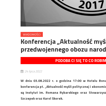
WIADOMOŚCI
Konferencja „Aktualność myśl
przedwojennego obozu naro
PODOBA CI SIĘ TO CO ROBI
24 lipca 2022
W dniu 03.08.2022 r. o godzina 17:00 w Hotelu Bona
konferencja pt. „Aktualność myśli politycznej i ekono
są Instytut im. Romana Rybarskiego oraz Stowarzysz
Szczepek oraz Karol Skorek.