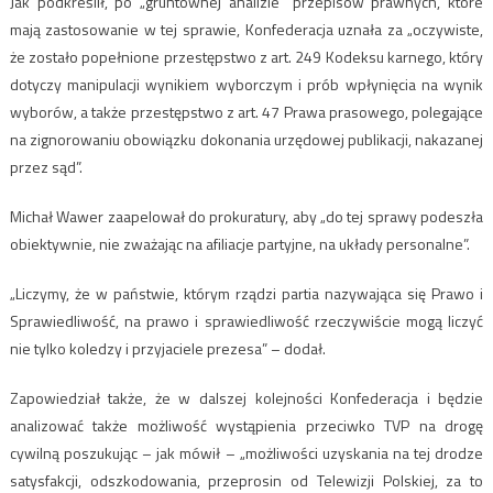
Jak podkreślił, po „gruntownej analizie” przepisów prawnych, które
mają zastosowanie w tej sprawie, Konfederacja uznała za „oczywiste,
że zostało popełnione przestępstwo z art. 249 Kodeksu karnego, który
dotyczy manipulacji wynikiem wyborczym i prób wpłynięcia na wynik
wyborów, a także przestępstwo z art. 47 Prawa prasowego, polegające
na zignorowaniu obowiązku dokonania urzędowej publikacji, nakazanej
przez sąd”.
Michał Wawer zaapelował do prokuratury, aby „do tej sprawy podeszła
obiektywnie, nie zważając na afiliacje partyjne, na układy personalne”.
„Liczymy, że w państwie, którym rządzi partia nazywająca się Prawo i
Sprawiedliwość, na prawo i sprawiedliwość rzeczywiście mogą liczyć
nie tylko koledzy i przyjaciele prezesa” – dodał.
Zapowiedział także, że w dalszej kolejności Konfederacja i będzie
analizować także możliwość wystąpienia przeciwko TVP na drogę
cywilną poszukując – jak mówił – „możliwości uzyskania na tej drodze
satysfakcji, odszkodowania, przeprosin od Telewizji Polskiej, za to