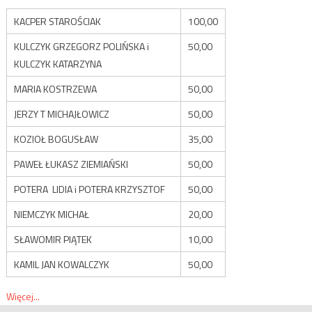
KACPER STAROŚCIAK
100,00
KULCZYK GRZEGORZ POLIŃSKA i
50,00
KULCZYK KATARZYNA
MARIA KOSTRZEWA
50,00
JERZY T MICHAJŁOWICZ
50,00
KOZIOŁ BOGUSŁAW
35,00
PAWEŁ ŁUKASZ ZIEMIAŃSKI
50,00
POTERA LIDIA i POTERA KRZYSZTOF
50,00
NIEMCZYK MICHAŁ
20,00
SŁAWOMIR PIĄTEK
10,00
KAMIL JAN KOWALCZYK
50,00
Więcej...