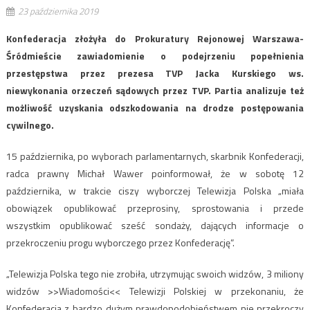
23 października 2019
Konfederacja złożyła do Prokuratury Rejonowej Warszawa-
Śródmieście zawiadomienie o podejrzeniu popełnienia
przestępstwa przez prezesa TVP Jacka Kurskiego ws.
niewykonania orzeczeń sądowych przez TVP. Partia analizuje też
możliwość uzyskania odszkodowania na drodze postępowania
cywilnego.
15 października, po wyborach parlamentarnych, skarbnik Konfederacji,
radca prawny Michał Wawer poinformował, że w sobotę 12
października, w trakcie ciszy wyborczej Telewizja Polska „miała
obowiązek opublikować przeprosiny, sprostowania i przede
wszystkim opublikować sześć sondaży, dających informacje o
przekroczeniu progu wyborczego przez Konfederację”.
„Telewizja Polska tego nie zrobiła, utrzymując swoich widzów, 3 miliony
widzów >>Wiadomości<< Telewizji Polskiej w przekonaniu, że
Konfederacja z bardzo dużym prawdopodobieństwem nie przekroczy