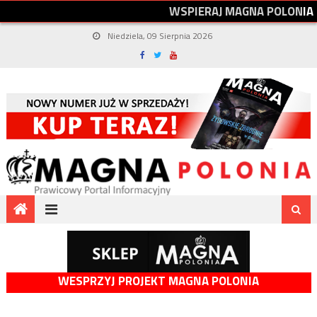
W
S
P
I
E
R
A
J
M
A
G
N
A
P
O
L
O
N
I
A
Niedziela, 09 Sierpnia 2026
WESPRZYJ PROJEKT MAGNA POLONIA