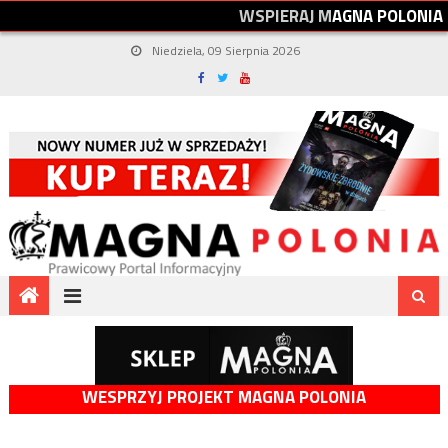
W
S
P
I
E
R
A
J
M
A
G
N
A
P
O
L
O
N
I
A
Niedziela, 09 Sierpnia 2026
WESPRZYJ PROJEKT MAGNA POLONIA