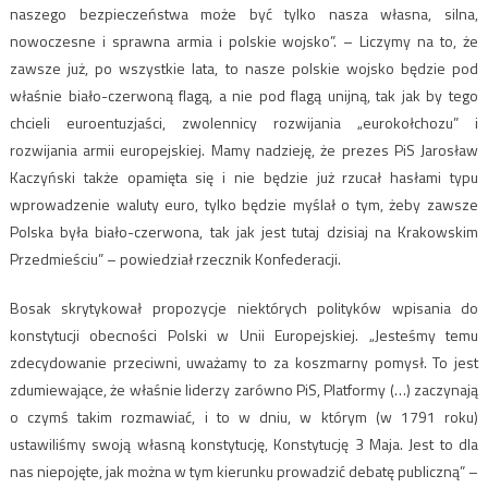
naszego bezpieczeństwa może być tylko nasza własna, silna,
nowoczesne i sprawna armia i polskie wojsko”. – Liczymy na to, że
zawsze już, po wszystkie lata, to nasze polskie wojsko będzie pod
właśnie biało-czerwoną flagą, a nie pod flagą unijną, tak jak by tego
chcieli euroentuzjaści, zwolennicy rozwijania „eurokołchozu” i
rozwijania armii europejskiej. Mamy nadzieję, że prezes PiS Jarosław
Kaczyński także opamięta się i nie będzie już rzucał hasłami typu
wprowadzenie waluty euro, tylko będzie myślał o tym, żeby zawsze
Polska była biało-czerwona, tak jak jest tutaj dzisiaj na Krakowskim
Przedmieściu” – powiedział rzecznik Konfederacji.
Bosak skrytykował propozycje niektórych polityków wpisania do
konstytucji obecności Polski w Unii Europejskiej. „Jesteśmy temu
zdecydowanie przeciwni, uważamy to za koszmarny pomysł. To jest
zdumiewające, że właśnie liderzy zarówno PiS, Platformy (…) zaczynają
o czymś takim rozmawiać, i to w dniu, w którym (w 1791 roku)
ustawiliśmy swoją własną konstytucję, Konstytucję 3 Maja. Jest to dla
nas niepojęte, jak można w tym kierunku prowadzić debatę publiczną” –