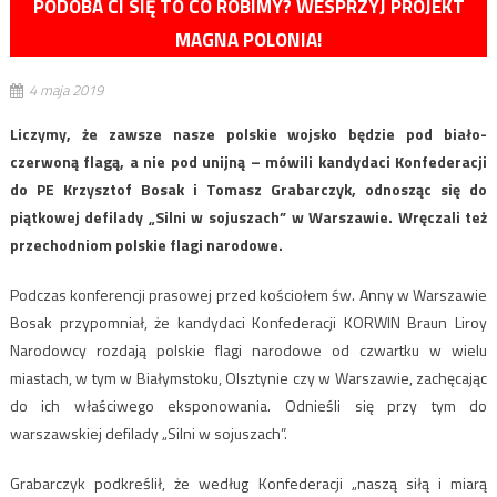
PODOBA CI SIĘ TO CO ROBIMY? WESPRZYJ PROJEKT
MAGNA POLONIA!
4 maja 2019
Liczymy, że zawsze nasze polskie wojsko będzie pod biało-
czerwoną flagą, a nie pod unijną – mówili kandydaci Konfederacji
do PE Krzysztof Bosak i Tomasz Grabarczyk, odnosząc się do
piątkowej defilady „Silni w sojuszach” w Warszawie. Wręczali też
przechodniom polskie flagi narodowe.
Podczas konferencji prasowej przed kościołem św. Anny w Warszawie
Bosak przypomniał, że kandydaci Konfederacji KORWIN Braun Liroy
Narodowcy rozdają polskie flagi narodowe od czwartku w wielu
miastach, w tym w Białymstoku, Olsztynie czy w Warszawie, zachęcając
do ich właściwego eksponowania. Odnieśli się przy tym do
warszawskiej defilady „Silni w sojuszach”.
Grabarczyk podkreślił, że według Konfederacji „naszą siłą i miarą