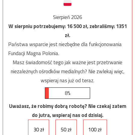
Sierpień 2026
W sierpniu potrzebujemy:
16 500
zł, zebraliśmy:
1351
zł.
Państwa wsparcie jest niezbędne dla funkcjonowania
Fundacji Magna Polonia.
Masz świadomość tego jak ważne jest przetrwanie
niezależnych ośrodków medialnych? Nie zwlekaj więc,
wspieraj nas już od teraz.
8%
Uważasz, że robimy dobrą robotę? Nie czekaj zatem
do jutra, wspieraj nas od dzisiaj.
30 zł
50 zł
100 zł