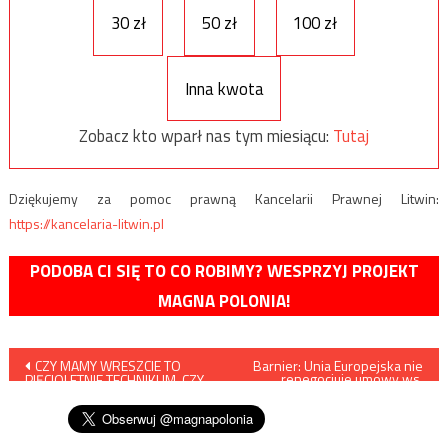
30 zł
50 zł
100 zł
Inna kwota
Zobacz kto wparł nas tym miesiącu:
Tutaj
Dziękujemy za pomoc prawną Kancelarii Prawnej Litwin:
https://kancelaria-litwin.pl
PODOBA CI SIĘ TO CO ROBIMY? WESPRZYJ PROJEKT
MAGNA POLONIA!
Nawigacja
CZY MAMY WRESZCIE TO
Barnier: Unia Europejska nie
renegocjuje umowy ws.
PIĘCIOLETNIE TECHNIKUM, CZY
brexitu
wpisu
NIE MAMY?