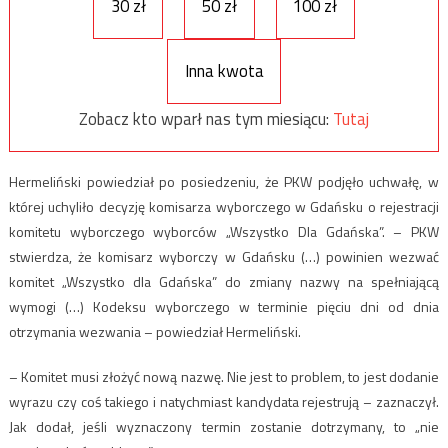
30 zł
50 zł
100 zł
Inna kwota
Zobacz kto wparł nas tym miesiącu:
Tutaj
Hermeliński powiedział po posiedzeniu, że PKW podjęło uchwałę, w
której uchyliło decyzję komisarza wyborczego w Gdańsku o rejestracji
komitetu wyborczego wyborców „Wszystko Dla Gdańska”. – PKW
stwierdza, że komisarz wyborczy w Gdańsku (…) powinien wezwać
komitet „Wszystko dla Gdańska” do zmiany nazwy na spełniającą
wymogi (…) Kodeksu wyborczego w terminie pięciu dni od dnia
otrzymania wezwania – powiedział Hermeliński.
– Komitet musi złożyć nową nazwę. Nie jest to problem, to jest dodanie
wyrazu czy coś takiego i natychmiast kandydata rejestrują – zaznaczył.
Jak dodał, jeśli wyznaczony termin zostanie dotrzymany, to „nie