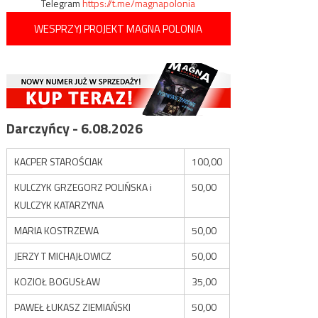
Telegram
https://t.me/magnapolonia
WESPRZYJ PROJEKT MAGNA POLONIA
Darczyńcy - 6.08.2026
KACPER STAROŚCIAK
100,00
KULCZYK GRZEGORZ POLIŃSKA i
50,00
KULCZYK KATARZYNA
MARIA KOSTRZEWA
50,00
JERZY T MICHAJŁOWICZ
50,00
KOZIOŁ BOGUSŁAW
35,00
PAWEŁ ŁUKASZ ZIEMIAŃSKI
50,00