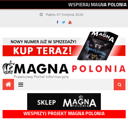
W
S
P
I
E
R
A
J
M
A
G
N
A
P
O
L
O
N
I
A
Piątek, 07 Sierpnia 2026
WESPRZYJ PROJEKT MAGNA POLONIA