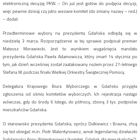
elektroniczną decyzję PKW. – On już jest gotów do podjęcia decyzji,
więc pewnie dzisiaj czy jutro wezwie komitet (do zmiany nazwy – red.)
– dodał.
Przedterminowe wybory na prezydenta Gdańska odbędą się w
niedzielę 3 marca. Rozporządzenie w tej sprawie podpisał premier
Mateusz Morawiecki. Jest to wynikiem wygaśnięcia mandatu
prezydenta Gdańska Pawła Adamowicza, który zmarł 14 stycznia po
tym, jak dzień wcześniej został zaatakowany nożem przez 27-letniego
Stefana W. podczas finału Wielkiej Orkiestry Świątecznej Pomocy.
Delegatura Krajowego Biura Wyborczego w Gdańsku przyjęła
zgłoszenia od ośmiu komitetów wyborczych. Ich rejestracja nastąpi
wówczas, gdy do środy 6 lutego, do północy, zbiorą 3 tys. podpisów
mieszkańców Gdańska.
O stanowisko prezydenta Gdańska, oprócz Dulkiewicz i Brauna, chcą
się też ubiegać m.in. Piotr Walentynowicz, wnuk legendarnej działaczki
Solidarności Anny Walentynowicz (komitet „Gdańsk dla mieszkańców”),