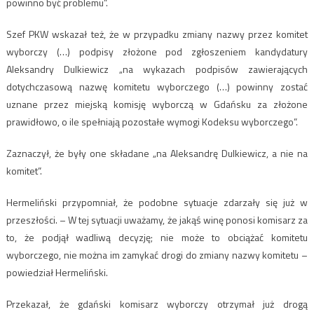
powinno być problemu”.
Szef PKW wskazał też, że w przypadku zmiany nazwy przez komitet
wyborczy (…) podpisy złożone pod zgłoszeniem kandydatury
Aleksandry Dulkiewicz „na wykazach podpisów zawierających
dotychczasową nazwę komitetu wyborczego (…) powinny zostać
uznane przez miejską komisję wyborczą w Gdańsku za złożone
prawidłowo, o ile spełniają pozostałe wymogi Kodeksu wyborczego”.
Zaznaczył, że były one składane „na Aleksandrę Dulkiewicz, a nie na
komitet”.
Hermeliński przypomniał, że podobne sytuacje zdarzały się już w
przeszłości. – W tej sytuacji uważamy, że jakąś winę ponosi komisarz za
to, że podjął wadliwą decyzję; nie może to obciążać komitetu
wyborczego, nie można im zamykać drogi do zmiany nazwy komitetu –
powiedział Hermeliński.
Przekazał, że gdański komisarz wyborczy otrzymał już drogą