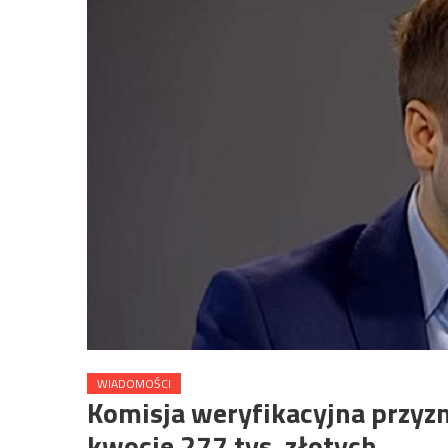
WIADOMOŚCI
Komisja weryfikacyjna przy
kwocie 277 tys. złotych