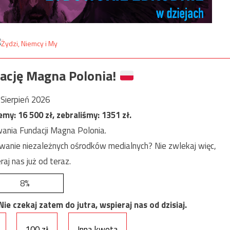
ację Magna Polonia!
Sierpień 2026
jemy:
16 500
zł, zebraliśmy:
1351
zł.
ania Fundacji Magna Polonia.
anie niezależnych ośrodków medialnych? Nie zwlekaj więc,
raj nas już od teraz.
8%
e czekaj zatem do jutra, wspieraj nas od dzisiaj.
100 zł
Inna kwota