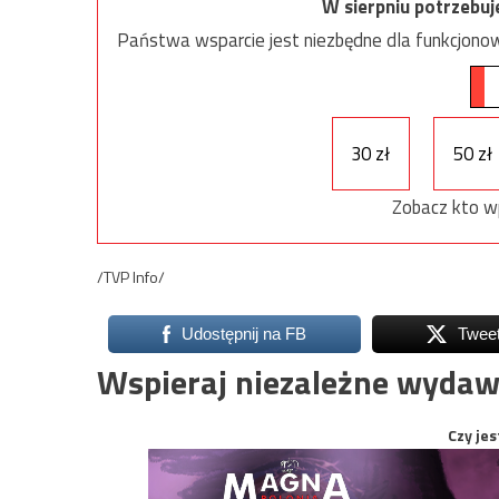
W sierpniu potrzebu
Państwa wsparcie jest niezbędne dla funkcjonow
30 zł
50 zł
Zobacz kto w
/TVP Info/
Udostępnij na FB
Twee
Wspieraj niezależne wydaw
Czy jes