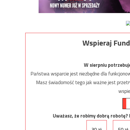
Wspieraj Fund
W sierpniu potrzebu
Państwa wsparcie jest niezbędne dla funkcjonow
Masz świadomość tego jak ważne jest przetrw
wspie
Uważasz, że robimy dobrą robotę? Ni
30 zł
50 zł