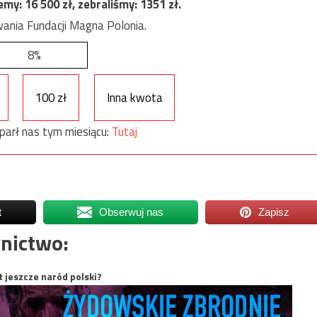
jemy:
16 500
zł, zebraliśmy:
1351
zł.
ania Fundacji Magna Polonia.
8%
100 zł
Inna kwota
parł nas tym miesiącu:
Tutaj
t
Obserwuj nas
Zapisz
nictwo:
t jeszcze naród polski?