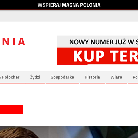
W
S
P
I
E
R
A
J
M
A
G
N
A
P
O
L
O
N
I
A
& Holocher
Żydzi
Gospodarka
Historia
Wiara
Po