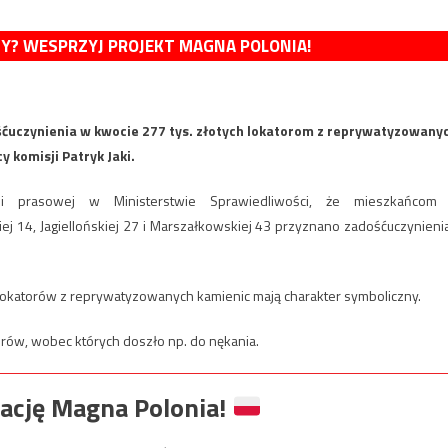
MY? WESPRZYJ PROJEKT MAGNA POLONIA!
śćuczynienia w kwocie 277 tys. złotych lokatorom z reprywatyzowany
 komisji Patryk Jaki.
ji prasowej w Ministerstwie Sprawiedliwości, że mieszkańcom
j 14, Jagiellońskiej 27 i Marszałkowskiej 43 przyznano zadośćuczynienia
 lokatorów z reprywatyzowanych kamienic mają charakter symboliczny.
rów, wobec których doszło np. do nękania.
ację Magna Polonia!