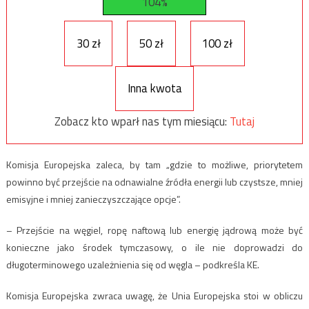
104%
30 zł
50 zł
100 zł
Inna kwota
Zobacz kto wparł nas tym miesiącu:
Tutaj
Komisja Europejska zaleca, by tam „gdzie to możliwe, priorytetem
powinno być przejście na odnawialne źródła energii lub czystsze, mniej
emisyjne i mniej zanieczyszczające opcje”.
– Przejście na węgiel, ropę naftową lub energię jądrową może być
konieczne jako środek tymczasowy, o ile nie doprowadzi do
długoterminowego uzależnienia się od węgla – podkreśla KE.
Komisja Europejska zwraca uwagę, że Unia Europejska stoi w obliczu