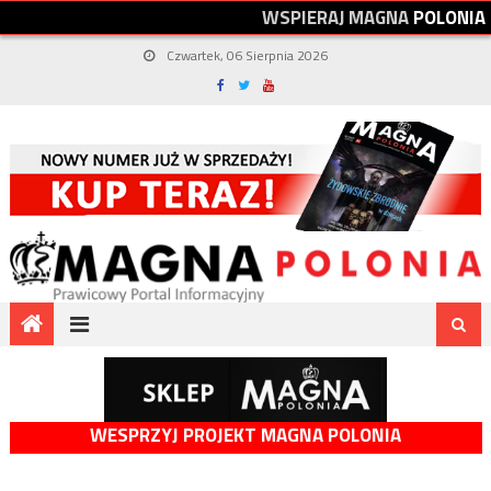
W
S
P
I
E
R
A
J
M
A
G
N
A
P
O
L
O
N
I
A
Czwartek, 06 Sierpnia 2026
WESPRZYJ PROJEKT MAGNA POLONIA