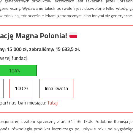
enetycznych produktów leczniczych jest zakazane, jeżeli uprzedn
 generyczny. Wydawanie takich pozwoleń jest dozwolone tylko wtedy, g
iednik są jednocześnie lekami generycznymi albo innymi niż generyczne.
ację Magna Polonia!
my:
15 000
zł, zebraliśmy:
15 633,5
zł.
szej fundacji.
104%
100 zł
Inna kwota
parł nas tym miesiącu:
Tutaj
cjonalny, a zatem sprzeczny z art. 34 i 36 TFUE. Podobnie Komisja je
zywóz równoległy produktu leczniczego po upływie roku od wygaśnięc