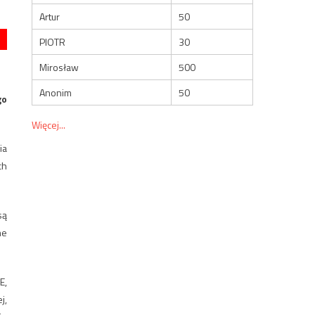
Artur
50
PIOTR
30
Mirosław
500
Anonim
50
go
Więcej...
ia
ch
są
ne
E,
j,