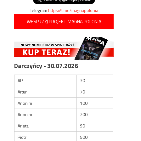
Telegram
https://t.me/magnapolonia
WESPRZYJ PROJEKT MAGNA POLONIA
Darczyńcy - 30.07.2026
AP
30
Artur
70
Anonim
100
Anonim
200
Arleta
90
Piotr
500