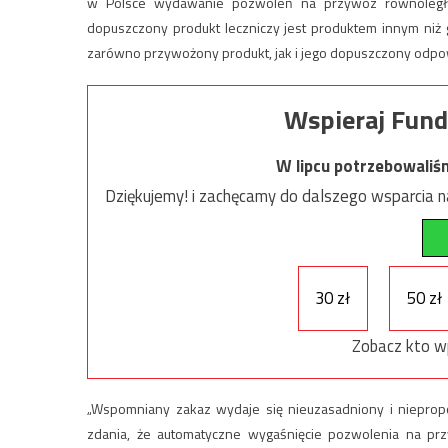
w Polsce wydawanie pozwoleń na przywóz równoległy g
dopuszczony produkt leczniczy jest produktem innym niż
zarówno przywożony produkt, jak i jego dopuszczony odpow
Wspieraj Fund
W lipcu potrzebowaliś
Dziękujemy! i zachęcamy do dalszego wsparcia na
30 zł
50 zł
Zobacz kto w
„Wspomniany zakaz wydaje się nieuzasadniony i niepropor
zdania, że automatyczne wygaśnięcie pozwolenia na pr