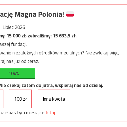
ację Magna Polonia!
Lipiec 2026
my:
15 000
zł, zebraliśmy:
15 633,5
zł.
szej fundacji.
anie niezależnych ośrodków medialnych? Nie zwlekaj więc,
raj nas już od teraz.
104%
e czekaj zatem do jutra, wspieraj nas od dzisiaj.
100 zł
Inna kwota
parł nas tym miesiącu:
Tutaj