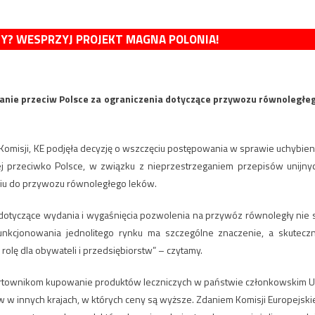
MY? WESPRZYJ PROJEKT MAGNA POLONIA!
anie przeciw Polsce za ograniczenia dotyczące przywozu równoległe
Komisji, KE podjęła decyzję o wszczęciu postępowania w sprawie uchybien
j przeciwko Polsce, w związku z nieprzestrzeganiem przepisów unijny
u do przywozu równoległego leków.
 dotyczące wydania i wygaśnięcia pozwolenia na przywóz równoległy nie 
unkcjonowania jednolitego rynku ma szczególne znaczenie, a skutecz
ę dla obywateli i przedsiębiorstw” – czytamy.
hurtownikom kupowanie produktów leczniczych w państwie członkowskim U
 w innych krajach, w których ceny są wyższe. Zdaniem Komisji Europejskie