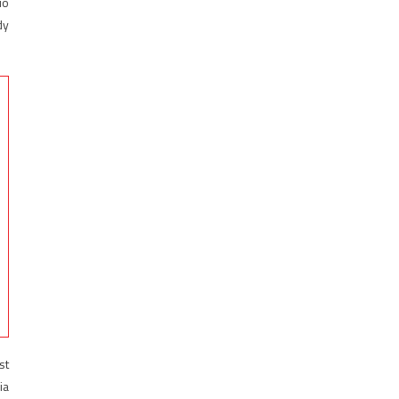
io
dy
st
ia