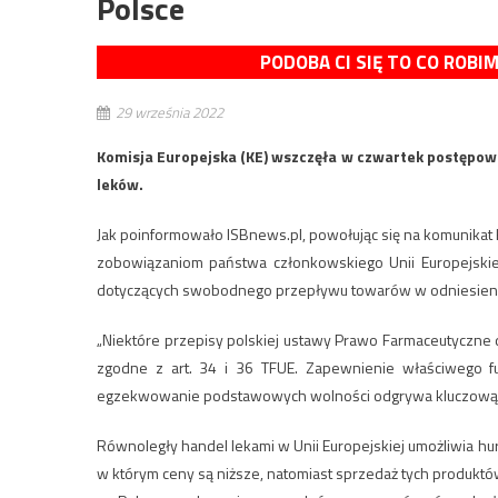
Polsce
PODOBA CI SIĘ TO CO ROBI
29 września 2022
Komisja Europejska (KE) wszczęła w czwartek postępow
leków.
Jak poinformowało ISBnews.pl, powołując się na komunikat 
zobowiązaniom państwa członkowskiego Unii Europejskie
dotyczących swobodnego przepływu towarów w odniesieni
„Niektóre przepisy polskiej ustawy Prawo Farmaceutyczne
zgodne z art. 34 i 36 TFUE. Zapewnienie właściwego f
egzekwowanie podstawowych wolności odgrywa kluczową rol
Równoległy handel lekami w Unii Europejskiej umożliwia 
w którym ceny są niższe, natomiast sprzedaż tych produktów