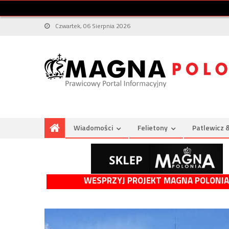
Czwartek, 06 Sierpnia 2026
Wiadomości
Felietony
Patlewicz 
WESPRZYJ PROJEKT MAGNA POLONIA