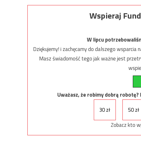
Wspieraj Fund
W lipcu potrzebowaliś
Dziękujemy! i zachęcamy do dalszego wsparcia na
Masz świadomość tego jak ważne jest przetrw
wspie
Uważasz, że robimy dobrą robotę? Ni
30 zł
50 zł
Zobacz kto w