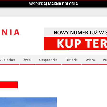
W
S
P
I
E
R
A
J
M
A
G
N
A
P
O
L
O
N
I
A
& Holocher
Żydzi
Gospodarka
Historia
Wiara
Po