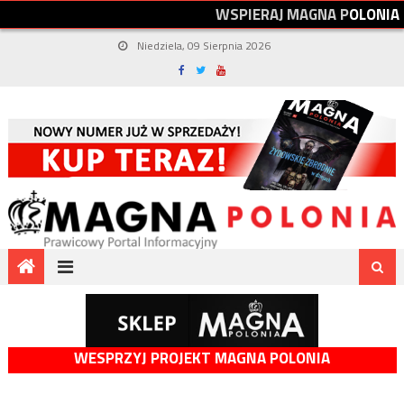
W
S
P
I
E
R
A
J
M
A
G
N
A
P
O
L
O
N
I
A
Niedziela, 09 Sierpnia 2026
WESPRZYJ PROJEKT MAGNA POLONIA