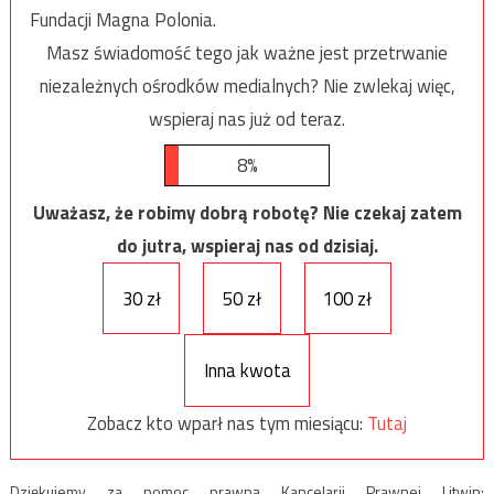
Fundacji Magna Polonia.
Masz świadomość tego jak ważne jest przetrwanie
niezależnych ośrodków medialnych? Nie zwlekaj więc,
wspieraj nas już od teraz.
8%
Uważasz, że robimy dobrą robotę? Nie czekaj zatem
do jutra, wspieraj nas od dzisiaj.
30 zł
50 zł
100 zł
Inna kwota
Zobacz kto wparł nas tym miesiącu:
Tutaj
Dziękujemy za pomoc prawną Kancelarii Prawnej Litwin: