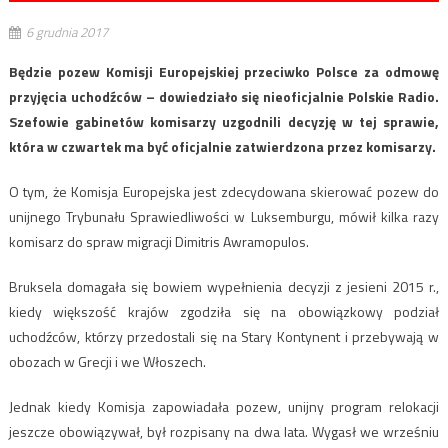
6 grudnia 2017
Będzie pozew Komisji Europejskiej przeciwko Polsce za odmowę
przyjęcia uchodźców – dowiedziało się nieoficjalnie Polskie Radio.
Szefowie gabinetów komisarzy uzgodnili decyzję w tej sprawie,
która w czwartek ma być oficjalnie zatwierdzona przez komisarzy.
O tym, że Komisja Europejska jest zdecydowana skierować pozew do
unijnego Trybunału Sprawiedliwości w Luksemburgu, mówił kilka razy
komisarz do spraw migracji Dimitris Awramopulos.
Bruksela domagała się bowiem wypełnienia decyzji z jesieni 2015 r.,
kiedy większość krajów zgodziła się na obowiązkowy podział
uchodźców, którzy przedostali się na Stary Kontynent i przebywają w
obozach w Grecji i we Włoszech.
Jednak kiedy Komisja zapowiadała pozew, unijny program relokacji
jeszcze obowiązywał, był rozpisany na dwa lata. Wygasł we wrześniu