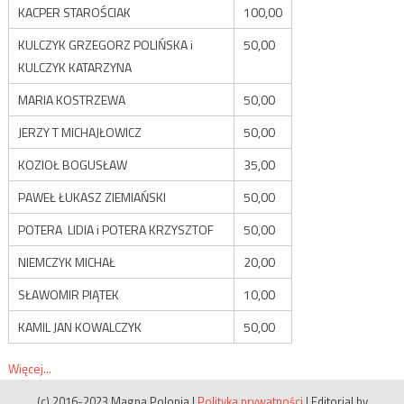
KACPER STAROŚCIAK
100,00
KULCZYK GRZEGORZ POLIŃSKA i
50,00
KULCZYK KATARZYNA
MARIA KOSTRZEWA
50,00
JERZY T MICHAJŁOWICZ
50,00
KOZIOŁ BOGUSŁAW
35,00
PAWEŁ ŁUKASZ ZIEMIAŃSKI
50,00
POTERA LIDIA i POTERA KRZYSZTOF
50,00
NIEMCZYK MICHAŁ
20,00
SŁAWOMIR PIĄTEK
10,00
KAMIL JAN KOWALCZYK
50,00
Więcej...
(c) 2016-2023 Magna Polonia
|
Polityka prywatności
|
Editorial by