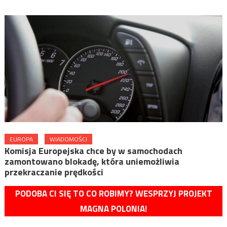
EUROPA
WIADOMOŚCI
Komisja Europejska chce by w samochodach
zamontowano blokadę, która uniemożliwia
przekraczanie prędkości
PODOBA CI SIĘ TO CO ROBIMY? WESPRZYJ PROJEKT
MAGNA POLONIA!