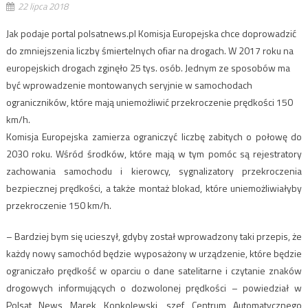
22 lipca 2018
Jak podaje portal polsatnews.pl Komisja Europejska chce doprowadzić
do zmniejszenia liczby śmiertelnych ofiar na drogach. W 2017 roku na
europejskich drogach zginęło 25 tys. osób. Jednym ze sposobów ma
być wprowadzenie montowanych seryjnie w samochodach
ograniczników, które mają uniemożliwić przekroczenie prędkości 150
km/h.
Komisja Europejska zamierza ograniczyć liczbę zabitych o połowę do
2030 roku. Wśród środków, które mają w tym pomóc są rejestratory
zachowania samochodu i kierowcy, sygnalizatory przekroczenia
bezpiecznej prędkości, a także montaż blokad, które uniemożliwiałyby
przekroczenie 150 km/h.
– Bardziej bym się ucieszył, gdyby został wprowadzony taki przepis, że
każdy nowy samochód będzie wyposażony w urządzenie, które będzie
ograniczało prędkość w oparciu o dane satelitarne i czytanie znaków
drogowych informujących o dozwolonej prędkości – powiedział w
Polsat News Marek Konkolewski, szef Centrum Automatycznego