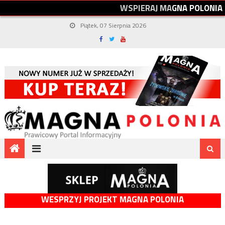
W
S
P
I
E
R
A
J
M
A
G
N
A
P
O
L
O
N
I
A
Piątek, 07 Sierpnia 2026
WESPRZYJ PROJEKT MAGNA POLONIA