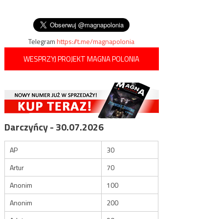
wpisu
Komunistycznej i członkom ich
wypowiedzenia Konwencji
rodzin
stambulskiej
Telegram
https://t.me/magnapolonia
WESPRZYJ PROJEKT MAGNA POLONIA
Darczyńcy - 30.07.2026
AP
30
Artur
70
Anonim
100
Anonim
200