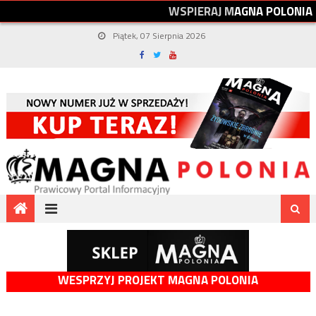
W
S
P
I
E
R
A
J
M
A
G
N
A
P
O
L
O
N
I
A
Piątek, 07 Sierpnia 2026
WESPRZYJ PROJEKT MAGNA POLONIA