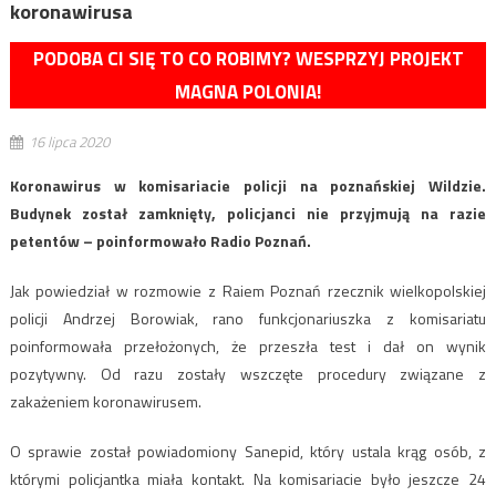
koronawirusa
PODOBA CI SIĘ TO CO ROBIMY? WESPRZYJ PROJEKT
MAGNA POLONIA!
16 lipca 2020
Koronawirus w komisariacie policji na poznańskiej Wildzie.
Budynek został zamknięty, policjanci nie przyjmują na razie
petentów – poinformowało Radio Poznań.
Jak powiedział w rozmowie z Raiem Poznań rzecznik wielkopolskiej
policji Andrzej Borowiak, rano funkcjonariuszka z komisariatu
poinformowała przełożonych, że przeszła test i dał on wynik
pozytywny. Od razu zostały wszczęte procedury związane z
zakażeniem koronawirusem.
O sprawie został powiadomiony Sanepid, który ustala krąg osób, z
którymi policjantka miała kontakt. Na komisariacie było jeszcze 24