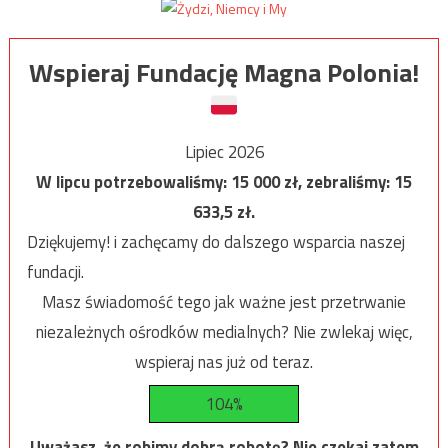
Wspieraj Fundację Magna Polonia!
Lipiec 2026
W lipcu potrzebowaliśmy:
15 000
zł, zebraliśmy:
15
633,5
zł.
Dziękujemy! i zachęcamy do dalszego wsparcia naszej
fundacji.
Masz świadomość tego jak ważne jest przetrwanie
niezależnych ośrodków medialnych? Nie zwlekaj więc,
wspieraj nas już od teraz.
104%
Uważasz, że robimy dobrą robotę? Nie czekaj zatem