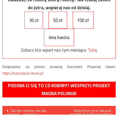
do jutra, wspieraj nas od dzisiaj.
30 zł
50 zł
100 zł
Inna kwota
Zobacz kto wparł nas tym miesiącu:
Tutaj
Dziękujemy za pomoc prawną Kancelarii Prawnej Litwin:
https://kancelaria-litwin.pl
PODOBA CI SIĘ TO CO ROBIMY? WESPRZYJ PROJEKT
MAGNA POLONIA!
Nawigacja
„Tak dla rodziny, nie dla
Biały Dom chce zakazać
wjazdu do USA wszystkim
gender” – inicjatywa
członkom Chińskiej Partii
ustawodawcza ws.