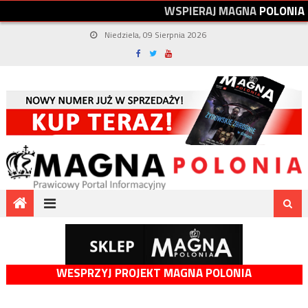
W
S
P
I
E
R
A
J
M
A
G
N
A
P
O
L
O
N
I
A
Niedziela, 09 Sierpnia 2026
WESPRZYJ PROJEKT MAGNA POLONIA