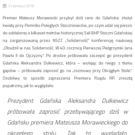
3 czerwca 2019
Premier Mateusz Morawiecki przybył dziś rano do Gdańska: złożył
kwiaty przy Pomniku Poległych Stoczniowców, po czym udał się pieszo
do oddalonej o kilkaset metrów historycznej Sali BHP Stoczni Gdańskiej
na zorganizowaną przez NSZZ „Solidarność” konferencję naukową
„Obudził w nas Solidarność. W 40. rocznicę Pierwszej Pielgrzymki Jana
Pawła II do Ojczyzny”. Po drodze próbowała zaczepić go prezydent
Gdańska Aleksandra Dulkiewicz, która – wołając do niego z tłumu
gapiów – próbowała zaprosić go na „rozmowy przy Okrągłym Stole”.
Osobliwy to sposób zapraszania Premiera Rządu RP, zresztą
popatrzmy, jak to wyglądało:
Prezydent Gdańska Aleksandra Dulkiewicz
próbowała zaprosić przebywającego dziś w
Gdańsku premiera Mateusza Morawieckiego do
okrągłego stołu. Tak to wyglądało.