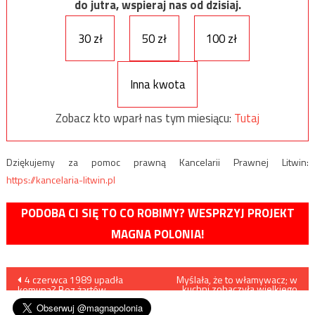
do jutra, wspieraj nas od dzisiaj.
30 zł
50 zł
100 zł
Inna kwota
Zobacz kto wparł nas tym miesiącu:
Tutaj
Dziękujemy za pomoc prawną Kancelarii Prawnej Litwin:
https://kancelaria-litwin.pl
PODOBA CI SIĘ TO CO ROBIMY? WESPRZYJ PROJEKT
MAGNA POLONIA!
Nawigacja
4 czerwca 1989 upadła
Myślała, że to włamywacz; w
kuchni zobaczyła wielkiego
komuna? Bez żartów…
aligatora
wpisu