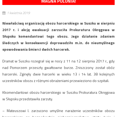
MAGNA POLONIA!
1 kwietnia 2019
Niewłaściwą organizację obozu harcerskiego w Suszku w sierpniu
2017 r. i akcję ewakuacji zarzuciła Prokuratura Okręgowa w
Słupsku komendantowi tego obozu. Jego działanie zdaniem
śledczych w konsekwencji doprowadziło m.in. do nieumyślnego
spowodowania śmierci dwóch harcerek.
Dramat w Suszku rozegrał się w nocy z 11 na 12 sierpnia 2017 r., gdy
nad Pomorzem przeszły gwałtowne burze. Zniszczony został obóz
harcerski. Zginęły dwie harcerki w wieku 13 i 14 lat. 38 kolejnych
uczestników obozu z różnymi obrażeniami przewieziono do szpitali.
Kkomendantowi obozu harcerskiego w Suszku Prokuratura Okręgowa
w Słupsku przedstawiła zarzuty.
– Mateuszowi I. zarzucono umyślne narażenie uczestników obozu