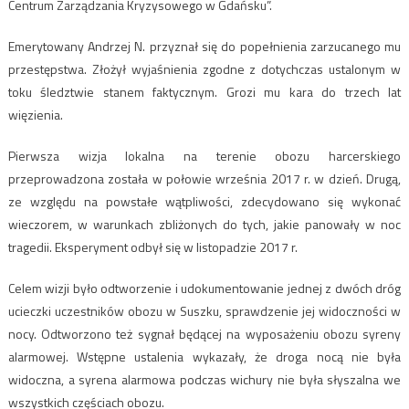
Centrum Zarządzania Kryzysowego w Gdańsku”.
Emerytowany Andrzej N. przyznał się do popełnienia zarzucanego mu
przestępstwa. Złożył wyjaśnienia zgodne z dotychczas ustalonym w
toku śledztwie stanem faktycznym. Grozi mu kara do trzech lat
więzienia.
Pierwsza wizja lokalna na terenie obozu harcerskiego
przeprowadzona została w połowie września 2017 r. w dzień. Drugą,
ze względu na powstałe wątpliwości, zdecydowano się wykonać
wieczorem, w warunkach zbliżonych do tych, jakie panowały w noc
tragedii. Eksperyment odbył się w listopadzie 2017 r.
Celem wizji było odtworzenie i udokumentowanie jednej z dwóch dróg
ucieczki uczestników obozu w Suszku, sprawdzenie jej widoczności w
nocy. Odtworzono też sygnał będącej na wyposażeniu obozu syreny
alarmowej. Wstępne ustalenia wykazały, że droga nocą nie była
widoczna, a syrena alarmowa podczas wichury nie była słyszalna we
wszystkich częściach obozu.