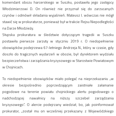
komendant obozu harcerskiego w Suszku, postawiła jego zastępcy
Włodzimierzowi D. On również nie przyznał się do zarzucanych
czynów i odmówił składania wyjaśnień. Mateusz I. wówczas nie mógł
stawić się w prokuraturze, ponieważ był w trakcie Rejsu Niepodległości
na Darze Młodzieży.
Słupska prokuratura w śledztwie dotyczącym tragedii w Suszku
postawiła pierwsze zarzuty w styczniu 2019 r. O niedopełnienie
obowiązków podejrzewa 67-letniego Andrzeja N., który w czasie, gdy
doszło do tragicznych wydarzeń w obozie, był dyrektorem wydziału
bezpieczeństwa i zarządzania kryzysowego w Starostwie Powiatowym
w Chojnicach.
To niedopełnienie obowiązków miało polegać na nieprzekazaniu „w
okresie bezpośrednio poprzedzającym zaistniałe załamanie
pogodowe na terenie powiatu chojnickiego alertu pogodowego o
nadchodzącej nawałnicy na niższy szczebel zarządzania
kryzysowego”. O alercie podejrzany wiedział, bo, jak poinformował
prokurator, „został mu on wcześniej przekazany z Wojewódzkiego