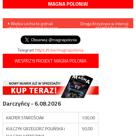
MAGNA POLONIA!
Nawigacja
Wielka Lechia to jednak
Droga Krzyżowa w intencji
prześladowanych
ubeckie rzygowiny! Jeszcze
chrześcijan
wpisu
jak!
Telegram
https://t.me/magnapolonia
WESPRZYJ PROJEKT MAGNA POLONIA
Darczyńcy - 6.08.2026
KACPER STAROŚCIAK
100,00
KULCZYK GRZEGORZ POLIŃSKA i
50,00