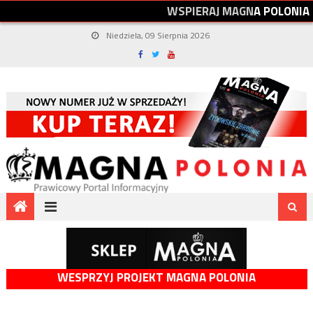
W
S
P
I
E
R
A
J
M
A
G
N
A
P
O
L
O
N
I
A
Niedziela, 09 Sierpnia 2026
WESPRZYJ PROJEKT MAGNA POLONIA