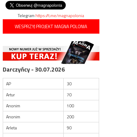
stanowiska YPG/PKK w Syrii
wpisu
Telegram
https://t.me/magnapolonia
WESPRZYJ PROJEKT MAGNA POLONIA
Darczyńcy - 30.07.2026
AP
30
Artur
70
Anonim
100
Anonim
200
Arleta
90