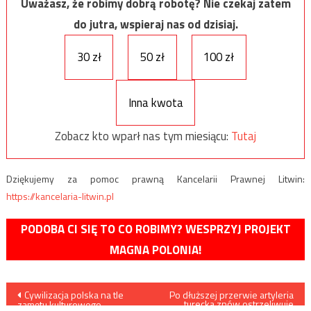
Uważasz, że robimy dobrą robotę? Nie czekaj zatem
do jutra, wspieraj nas od dzisiaj.
30 zł
50 zł
100 zł
Inna kwota
Zobacz kto wparł nas tym miesiącu:
Tutaj
Dziękujemy za pomoc prawną Kancelarii Prawnej Litwin:
https://kancelaria-litwin.pl
PODOBA CI SIĘ TO CO ROBIMY? WESPRZYJ PROJEKT
MAGNA POLONIA!
Nawigacja
Cywilizacja polska na tle
Po dłuższej przerwie artyleria
turecka znów ostrzeliwuje
zamętu kulturowego