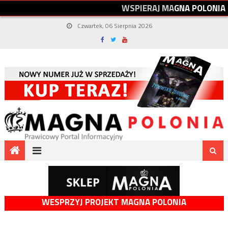
W
S
P
I
E
R
A
J
M
A
G
N
A
P
O
L
O
N
I
A
Czwartek, 06 Sierpnia 2026
WESPRZYJ PROJEKT MAGNA POLONIA