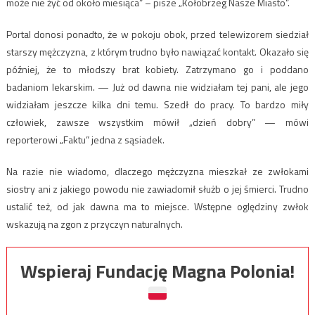
może nie żyć od około miesiąca” – pisze „Kołobrzeg Nasze Miasto”.
Portal donosi ponadto, że w pokoju obok, przed telewizorem siedział
starszy mężczyzna, z którym trudno było nawiązać kontakt. Okazało się
później, że to młodszy brat kobiety. Zatrzymano go i poddano
badaniom lekarskim. — Już od dawna nie widziałam tej pani, ale jego
widziałam jeszcze kilka dni temu. Szedł do pracy. To bardzo miły
człowiek, zawsze wszystkim mówił „dzień dobry” — mówi
reporterowi „Faktu” jedna z sąsiadek.
Na razie nie wiadomo, dlaczego mężczyzna mieszkał ze zwłokami
siostry ani z jakiego powodu nie zawiadomił służb o jej śmierci. Trudno
ustalić też, od jak dawna ma to miejsce. Wstępne oględziny zwłok
wskazują na zgon z przyczyn naturalnych.
Wspieraj Fundację Magna Polonia!