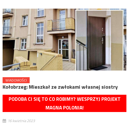
WIADOMOŚCI
Kołobrzeg: Mieszkał ze zwłokami własnej siostry
PODOBA CI SIĘ TO CO ROBIMY? WESPRZYJ PROJEKT
MAGNA POLONIA!
16 kwietnia 2023