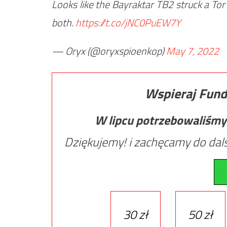
Looks like the Bayraktar TB2 struck a To
both.
https://t.co/jNC0PuEW7Y
— Oryx (@oryxspioenkop)
May 7, 2022
Wspieraj Fund
W lipcu potrzebowaliśmy
Dziękujemy! i zachęcamy do dals
30 zł
50 zł