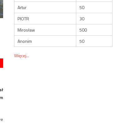
Artur
50
PIOTR
30
Mirosław
500
Anonim
50
Więcej...
ał
em
we