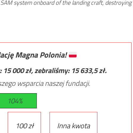
r SAM system onboard of the landing craft, destroying
ację Magna Polonia!
:
15 000
zł, zebraliśmy:
15 633,5
zł.
zego wsparcia naszej fundacji.
104%
100 zł
Inna kwota