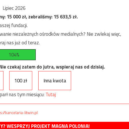
Lipiec 2026
my:
15 000
zł, zebraliśmy:
15 633,5
zł.
szej fundacji.
anie niezależnych ośrodków medialnych? Nie zwlekaj więc,
raj nas już od teraz.
104%
e czekaj zatem do jutra, wspieraj nas od dzisiaj.
100 zł
Inna kwota
parł nas tym miesiącu:
Tutaj
s://kancelaria-litwin.pl
MY? WESPRZYJ PROJEKT MAGNA POLONIA!