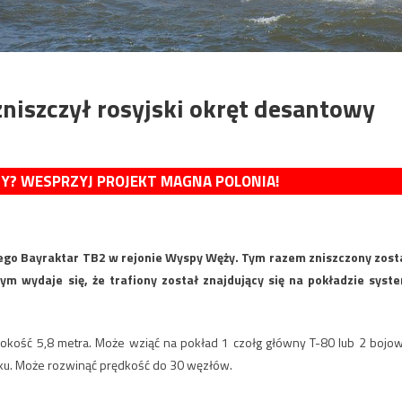
niszczył rosyjski okręt desantowy
MY? WESPRZYJ PROJEKT MAGNA POLONIA!
ego Bayraktar TB2 w rejonie Wyspy Węży. Tym razem zniszczony zost
ym wydaje się, że trafiony został znajdujący się na pokładzie syst
rokość 5,8 metra. Może wziąć na pokład 1 czołg główny T-80 lub 2 bojo
nku. Może rozwinąć prędkość do 30 węzłów.