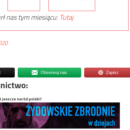
rł nas tym miesiącu:
Tutaj
020
t
Obserwuj nas
Zapisz
nictwo:
t jeszcze naród polski?