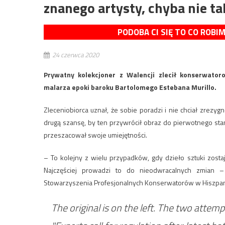
znanego artysty, chyba nie t
PODOBA CI SIĘ TO CO ROBI
24 czerwca 2020
Prywatny kolekcjoner z Walencji zlecił konserwator
malarza epoki baroku Bartolomego Estebana Murillo.
Zleceniobiorca uznał, że sobie poradzi i nie chciał zrezyg
drugą szansę, by ten przywrócił obraz do pierwotnego sta
przeszacował swoje umiejętności.
– To kolejny z wielu przypadków, gdy dzieło sztuki zost
Najczęściej prowadzi to do nieodwracalnych zmian 
Stowarzyszenia Profesjonalnych Konserwatorów w Hiszpani
The original is on the left. The two attempt