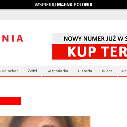
W
S
P
I
E
R
A
J
M
A
G
N
A
P
O
L
O
N
I
A
& Holocher
Żydzi
Gospodarka
Historia
Wiara
Po