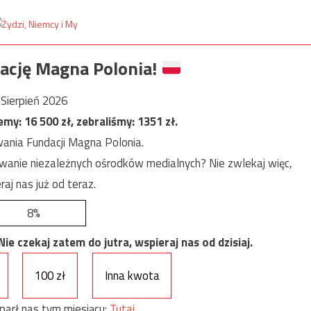
ację Magna Polonia!
Sierpień 2026
jemy:
16 500
zł, zebraliśmy:
1351
zł.
ania Fundacji Magna Polonia.
anie niezależnych ośrodków medialnych? Nie zwlekaj więc,
raj nas już od teraz.
8%
e czekaj zatem do jutra, wspieraj nas od dzisiaj.
100 zł
Inna kwota
parł nas tym miesiącu:
Tutaj