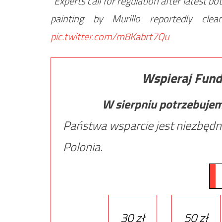
"Experts call for regulation after latest 
painting by Murillo reportedly clean
pic.twitter.com/m8Kabrt7Qu
Wspieraj Fund
W sierpniu potrzebuje
Państwa wsparcie jest niezbędn
Polonia.
30 zł
50 zł