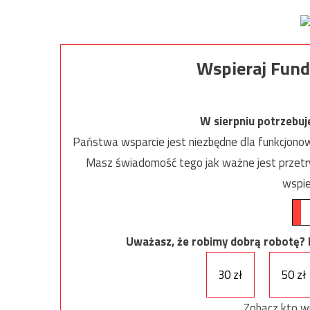
Wspieraj Fund
W sierpniu potrzebu
Państwa wsparcie jest niezbędne dla funkcjonow
Masz świadomość tego jak ważne jest przetrw
wspie
Uważasz, że robimy dobrą robotę? Ni
30 zł
50 zł
Zobacz kto w