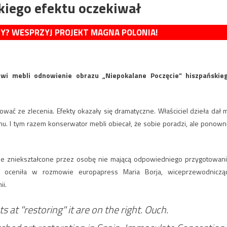
akiego efektu oczekiwał
MY? WESPRZYJ PROJEKT MAGNA POLONIA!
owi mebli odnowienie obrazu „Niepokalane Poczęcie” hiszpańskie
nować ze zlecenia. Efekty okazały się dramatyczne. Właściciel dzieła dał 
nu. I tym razem konserwator mebli obiecał, że sobie poradzi, ale ponown
aje zniekształcone przez osobę nie mającą odpowiedniego przygotowani
– oceniła w rozmowie europapress Maria Borja, wiceprzewodniczą
i.
s at "restoring" it are on the right. Ouch.