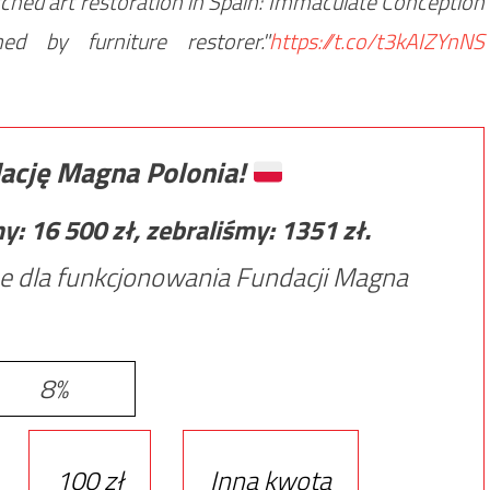
botched art restoration in Spain: Immaculate Conception
ed by furniture restorer."
https://t.co/t3kAIZYnNS
ację Magna Polonia!
my:
16 500
zł, zebraliśmy:
1351
zł.
e dla funkcjonowania Fundacji Magna
8%
100 zł
Inna kwota