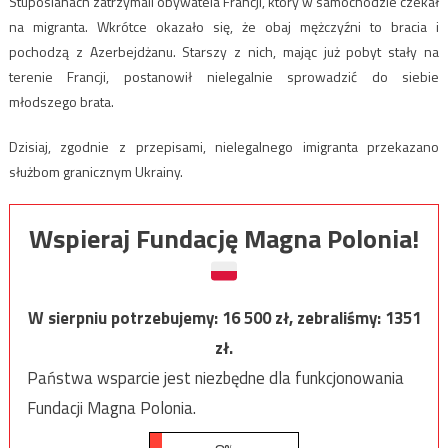
Stuposianach zatrzymali obywatela Francji, który w samochodzie czekał
na migranta. Wkrótce okazało się, że obaj mężczyźni to bracia i
pochodzą z Azerbejdżanu. Starszy z nich, mając już pobyt stały na
terenie Francji, postanowił nielegalnie sprowadzić do siebie
młodszego brata.
Dzisiaj, zgodnie z przepisami, nielegalnego imigranta przekazano
służbom granicznym Ukrainy.
Wspieraj Fundację Magna Polonia!
W sierpniu potrzebujemy:
16 500
zł, zebraliśmy:
1351
zł.
Państwa wsparcie jest niezbędne dla funkcjonowania
Fundacji Magna Polonia.