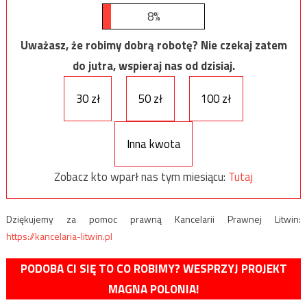
8%
Uważasz, że robimy dobrą robotę? Nie czekaj zatem
do jutra, wspieraj nas od dzisiaj.
30 zł
50 zł
100 zł
Inna kwota
Zobacz kto wparł nas tym miesiącu:
Tutaj
Dziękujemy za pomoc prawną Kancelarii Prawnej Litwin:
https://kancelaria-litwin.pl
PODOBA CI SIĘ TO CO ROBIMY? WESPRZYJ PROJEKT
MAGNA POLONIA!