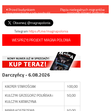
Nawigacja
Przed budynkiem
Pięciu nielegalnych migrantów
poniosło śmierć próbując
rzeszowskiego sądu podpalił
dostać się na niemiecki
wpisu
się mężczyzna
statek
Telegram
https://t.me/magnapolonia
WESPRZYJ PROJEKT MAGNA POLONIA
Darczyńcy - 6.08.2026
KACPER STAROŚCIAK
100,00
KULCZYK GRZEGORZ POLIŃSKA i
50,00
KULCZYK KATARZYNA
MARIA KOSTRZEWA
50,00