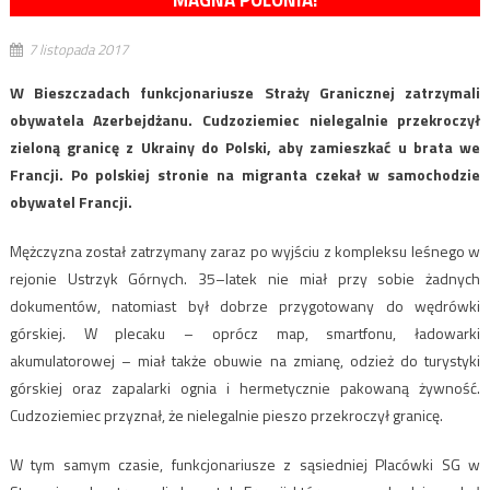
MAGNA POLONIA!
7 listopada 2017
W Bieszczadach funkcjonariusze Straży Granicznej zatrzymali
obywatela Azerbejdżanu. Cudzoziemiec nielegalnie przekroczył
zieloną granicę z Ukrainy do Polski, aby zamieszkać u brata we
Francji. Po polskiej stronie na migranta czekał w samochodzie
obywatel Francji.
Mężczyzna został zatrzymany zaraz po wyjściu z kompleksu leśnego w
rejonie Ustrzyk Górnych. 35–latek nie miał przy sobie żadnych
dokumentów, natomiast był dobrze przygotowany do wędrówki
górskiej. W plecaku – oprócz map, smartfonu, ładowarki
akumulatorowej – miał także obuwie na zmianę, odzież do turystyki
górskiej oraz zapalarki ognia i hermetycznie pakowaną żywność.
Cudzoziemiec przyznał, że nielegalnie pieszo przekroczył granicę.
W tym samym czasie, funkcjonariusze z sąsiedniej Placówki SG w