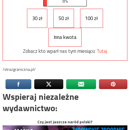
8%
30 zł
50 zł
100 zł
Inna kwota
Zobacz kto wparł nas tym miesiącu:
Tutaj
/strazgraniczna.pl/
Wspieraj niezależne
wydawnictwo:
Czy jest jeszcze naród polski?