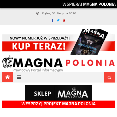
W
S
P
I
E
R
A
J
M
A
G
N
A
P
O
L
O
N
I
A
Piątek, 07 Sierpnia 2026
WESPRZYJ PROJEKT MAGNA POLONIA