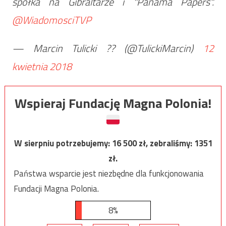
spółka na Gibraltarze i "Panama Papers".
@WiadomosciTVP
— Marcin Tulicki ?? (@TulickiMarcin)
12
kwietnia 2018
Wspieraj Fundację Magna Polonia!
W sierpniu potrzebujemy:
16 500
zł, zebraliśmy:
1351
zł.
Państwa wsparcie jest niezbędne dla funkcjonowania
Fundacji Magna Polonia.
8%