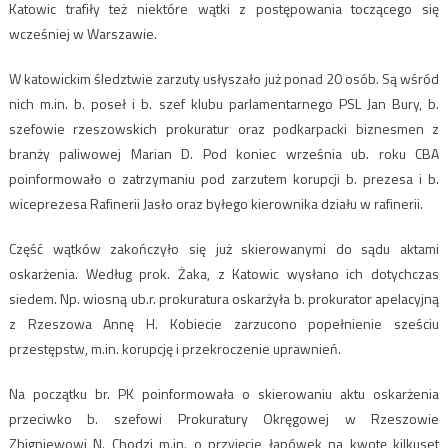
Katowic trafiły też niektóre wątki z postępowania toczącego się
wcześniej w Warszawie.
W katowickim śledztwie zarzuty usłyszało już ponad 20 osób. Są wśród
nich m.in. b. poseł i b. szef klubu parlamentarnego PSL Jan Bury, b.
szefowie rzeszowskich prokuratur oraz podkarpacki biznesmen z
branży paliwowej Marian D. Pod koniec września ub. roku CBA
poinformowało o zatrzymaniu pod zarzutem korupcji b. prezesa i b.
wiceprezesa Rafinerii Jasło oraz byłego kierownika działu w rafinerii.
Część wątków zakończyło się już skierowanymi do sądu aktami
oskarżenia. Według prok. Żaka, z Katowic wysłano ich dotychczas
siedem. Np. wiosną ub.r. prokuratura oskarżyła b. prokurator apelacyjną
z Rzeszowa Annę H. Kobiecie zarzucono popełnienie sześciu
przestępstw, m.in. korupcję i przekroczenie uprawnień.
Na początku br. PK poinformowała o skierowaniu aktu oskarżenia
przeciwko b. szefowi Prokuratury Okręgowej w Rzeszowie
Zbigniewowi N. Chodzi m.in. o przyjęcie łapówek na kwotę kilkuset