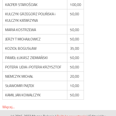
KACPER STAROŚCIAK
100,00
KULCZYK GRZEGORZ POLIŃSKA i
50,00
KULCZYK KATARZYNA
MARIA KOSTRZEWA
50,00
JERZY T MICHAJŁOWICZ
50,00
KOZIOŁ BOGUSŁAW
35,00
PAWEŁ ŁUKASZ ZIEMIAŃSKI
50,00
POTERA LIDIA i POTERA KRZYSZTOF
50,00
NIEMCZYK MICHAŁ
20,00
SŁAWOMIR PIĄTEK
10,00
KAMIL JAN KOWALCZYK
50,00
Więcej...