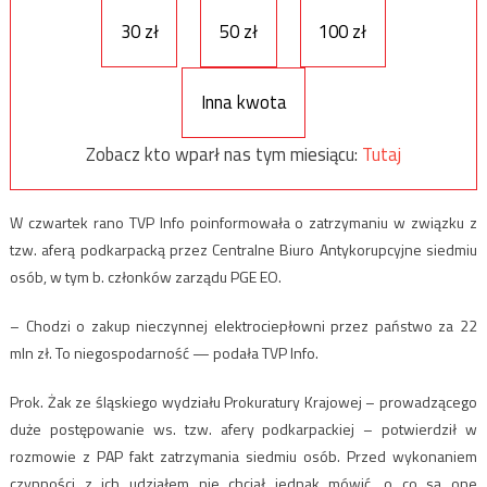
30 zł
50 zł
100 zł
Inna kwota
Zobacz kto wparł nas tym miesiącu:
Tutaj
W czwartek rano TVP Info poinformowała o zatrzymaniu w związku z
tzw. aferą podkarpacką przez Centralne Biuro Antykorupcyjne siedmiu
osób, w tym b. członków zarządu PGE EO.
– Chodzi o zakup nieczynnej elektrociepłowni przez państwo za 22
mln zł. To niegospodarność — podała TVP Info.
Prok. Żak ze śląskiego wydziału Prokuratury Krajowej – prowadzącego
duże postępowanie ws. tzw. afery podkarpackiej – potwierdził w
rozmowie z PAP fakt zatrzymania siedmiu osób. Przed wykonaniem
czynności z ich udziałem nie chciał jednak mówić, o co są one