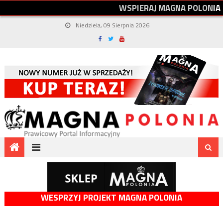
W
S
P
I
E
R
A
J
M
A
G
N
A
P
O
L
O
N
I
A
Niedziela, 09 Sierpnia 2026
WESPRZYJ PROJEKT MAGNA POLONIA