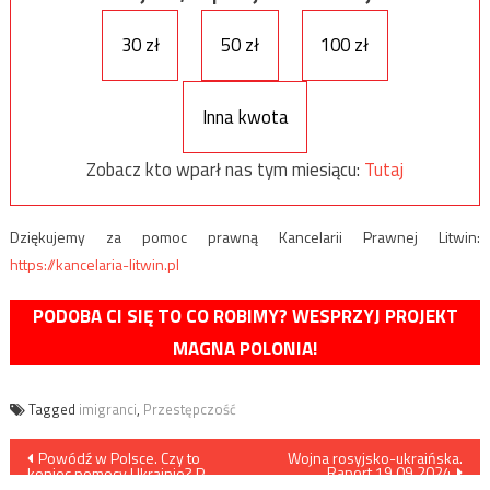
30 zł
50 zł
100 zł
Inna kwota
Zobacz kto wparł nas tym miesiącu:
Tutaj
Dziękujemy za pomoc prawną Kancelarii Prawnej Litwin:
https://kancelaria-litwin.pl
PODOBA CI SIĘ TO CO ROBIMY? WESPRZYJ PROJEKT
MAGNA POLONIA!
Tagged
imigranci
,
Przestępczość
Nawigacja
Powódź w Polsce. Czy to
Wojna rosyjsko-ukraińska.
Raport 19.09.2024
koniec pomocy Ukrainie? P.
Holocher i R. Patlewicz NA