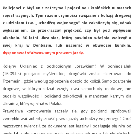
Policjanci z Myślenic zatrzymali pojazd na ukraińskich numerach
rejestracyjnych. Tym razem czynności związane z kolizją drogową
z udziałem tzw. „uchodźcy wojennego” nie zakończyły się jednak
wykazaniem, że przekraczał prędkość, czy był pod wpływem
alkoholu. 30-letni Ukrainiec, który powinien właśnie walczyć o
swój kraj w Donbasie, lub nacierać w obwodzie kurskim,
dysponował sfałszowanym prawem jazdy.
Kolejny Ukrainiec z podrobionym „prawkiem”. W poniedziałek
(16.09.br.) policjanci myślenickiej drogówki zostali skierowani do
Trzemeśni, gdzie według zgłoszenia doszło do kolizji. Samo zdarzenie
drogowe, w którym udział wzięły dwa samochody osobowe, nie
budziło wątpliwości i policjanci zakończyli je mandatem karnym dla
Ukraińca, który wjechał w Polaka.
Prawdziwe kontrowersje zaczęły się, gdy policjanci spróbowali
zweryfikować autentyczność prawa jazdy „uchodźcy wojennego”. Choć
mężczyzna twierdził, że dokument jest legalny i posługuje się nim od
wielu lat, policjanci nie uwierzyli, gdyż słyszeli już o fali ukraińskich,