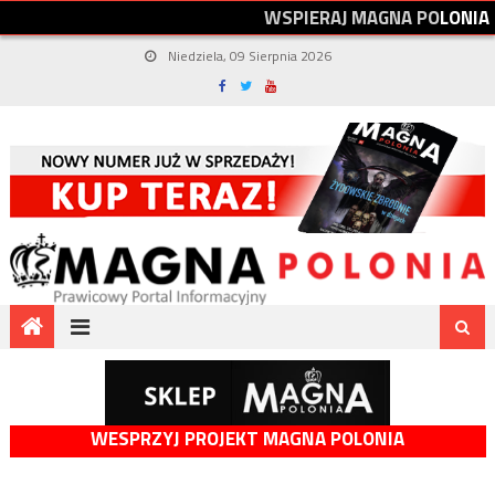
W
S
P
I
E
R
A
J
M
A
G
N
A
P
O
L
O
N
I
A
Niedziela, 09 Sierpnia 2026
WESPRZYJ PROJEKT MAGNA POLONIA