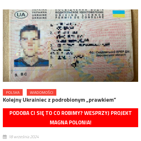
POLSKA
WIADOMOŚCI
Kolejny Ukrainiec z podrobionym „prawkiem”
PODOBA CI SIĘ TO CO ROBIMY? WESPRZYJ PROJEKT
MAGNA POLONIA!
18 września 2024