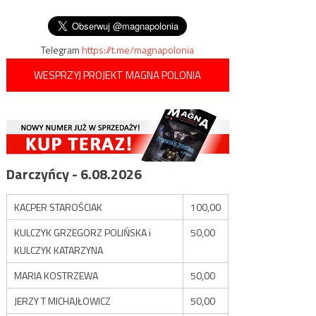
wpisu
ŻYWO
Telegram
https://t.me/magnapolonia
WESPRZYJ PROJEKT MAGNA POLONIA
Darczyńcy - 6.08.2026
KACPER STAROŚCIAK
100,00
KULCZYK GRZEGORZ POLIŃSKA i
50,00
KULCZYK KATARZYNA
MARIA KOSTRZEWA
50,00
JERZY T MICHAJŁOWICZ
50,00