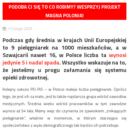
PODOBA CI SIĘ TO CO ROBIMY? WESPRZYJ PROJEKT
MAGNA POLONIA!
17 lutego 2025
Podczas gdy średnia w krajach Unii Europejskiej
to 9 pielęgniarek na 1000 mieszkańców, a w
Szwajcarii nawet 16, w Polsce liczba ta
wynosi
jedynie 5 i nadal spada
. Wszystko wskazuje na to,
że jesteśmy u progu załamania się systemu
opieki zdrowotnej.
Kolejny sukces PO-PiS – w Polsce maleje liczba pielęgniarek. Oprócz
tego, że jest ich za mało, jest to także najstarsza grupa wśród zawodów
medycznych. Średnia wieku wśród pracowników w tym zawodzie
wynosi aż 54 lata. Mamy więc do czynienia ze zjawiskiem „znikających
pielęgniarek”, właśnie w momencie, w którym starzejące się
społeczeństwo z wyżu demograficznego tak bardzo ich potrzebuje.