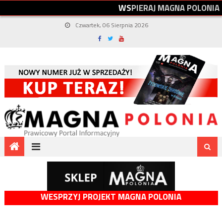
W
S
P
I
E
R
A
J
M
A
G
N
A
P
O
L
O
N
I
A
Czwartek, 06 Sierpnia 2026
WESPRZYJ PROJEKT MAGNA POLONIA