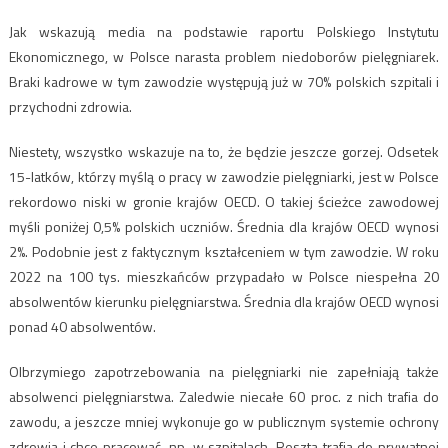
Jak wskazują media na podstawie raportu Polskiego Instytutu
Ekonomicznego, w Polsce narasta problem niedoborów pielęgniarek.
Braki kadrowe w tym zawodzie występują już w 70% polskich szpitali i
przychodni zdrowia.
Niestety, wszystko wskazuje na to, że będzie jeszcze gorzej. Odsetek
15-latków, którzy myślą o pracy w zawodzie pielęgniarki, jest w Polsce
rekordowo niski w gronie krajów OECD. O takiej ścieżce zawodowej
myśli poniżej 0,5% polskich uczniów. Średnia dla krajów OECD wynosi
2%. Podobnie jest z faktycznym kształceniem w tym zawodzie. W roku
2022 na 100 tys. mieszkańców przypadało w Polsce niespełna 20
absolwentów kierunku pielęgniarstwa. Średnia dla krajów OECD wynosi
ponad 40 absolwentów.
Olbrzymiego zapotrzebowania na pielęgniarki nie zapełniają także
absolwenci pielęgniarstwa. Zaledwie niecałe 60 proc. z nich trafia do
zawodu, a jeszcze mniej wykonuje go w publicznym systemie ochrony
zdrowia i chce pracować, np. w szpitalach. Reszta trafia do prywatnej