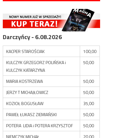
Darczyńcy - 6.08.2026
KACPER STAROŚCIAK
100,00
KULCZYK GRZEGORZ POLIŃSKA i
50,00
KULCZYK KATARZYNA
MARIA KOSTRZEWA
50,00
JERZY T MICHAJŁOWICZ
50,00
KOZIOŁ BOGUSŁAW
35,00
PAWEŁ ŁUKASZ ZIEMIAŃSKI
50,00
POTERA LIDIA i POTERA KRZYSZTOF
50,00
NIEMCZYK MICHAŁ
20,00