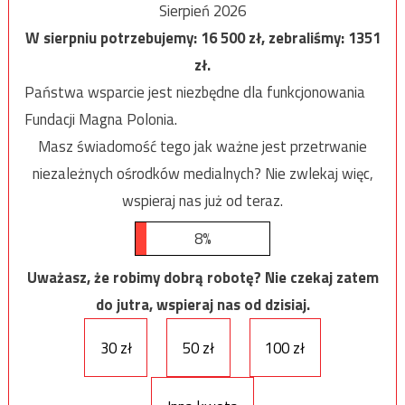
Sierpień 2026
W sierpniu potrzebujemy:
16 500
zł, zebraliśmy:
1351
zł.
Państwa wsparcie jest niezbędne dla funkcjonowania
Fundacji Magna Polonia.
Masz świadomość tego jak ważne jest przetrwanie
niezależnych ośrodków medialnych? Nie zwlekaj więc,
wspieraj nas już od teraz.
8%
Uważasz, że robimy dobrą robotę? Nie czekaj zatem
do jutra, wspieraj nas od dzisiaj.
30 zł
50 zł
100 zł