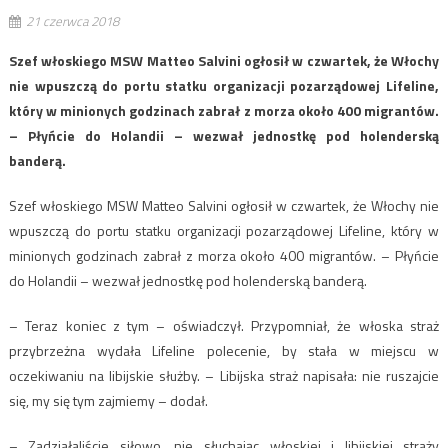
21 czerwca 2018
Szef włoskiego MSW Matteo Salvini ogłosił w czwartek, że Włochy
nie wpuszczą do portu statku organizacji pozarządowej Lifeline,
który w minionych godzinach zabrał z morza około 400 migrantów.
– Płyńcie do Holandii – wezwał jednostkę pod holenderską
banderą.
Szef włoskiego MSW Matteo Salvini ogłosił w czwartek, że Włochy nie
wpuszczą do portu statku organizacji pozarządowej Lifeline, który w
minionych godzinach zabrał z morza około 400 migrantów. – Płyńcie
do Holandii – wezwał jednostkę pod holenderską banderą.
– Teraz koniec z tym – oświadczył. Przypomniał, że włoska straż
przybrzeżna wydała Lifeline polecenie, by stała w miejscu w
oczekiwaniu na libijskie służby. – Libijska straż napisała: nie ruszajcie
się, my się tym zajmiemy – dodał.
– Zadziałaliście siłowo, nie słuchając włoskiej i libijskiej straży