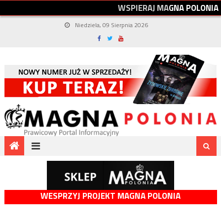
W
S
P
I
E
R
A
J
M
A
G
N
A
P
O
L
O
N
I
A
Niedziela, 09 Sierpnia 2026
WESPRZYJ PROJEKT MAGNA POLONIA