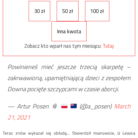
30 zł
50 zł
100 zł
Inna kwota
Zobacz kto wparł nas tym miesiącu:
Tutaj
Powinieneś mieć jeszcze trzecią skarpetę –
zakrwawioną, upamiętniającą dzieci z zespołem
Downa pocięte szczypcami w czasie aborcji.
— Artur Posen
📎
(@a_posen)
March
21, 2021
Teraz znów wykazał się obłudą… Stwierdził mianowicie, iż Lewica