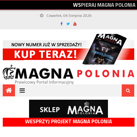
W
S
P
I
E
R
A
J
M
A
G
N
A
P
O
L
O
N
I
A
Czwartek, 06 Sierpnia 2026
WESPRZYJ PROJEKT MAGNA POLONIA