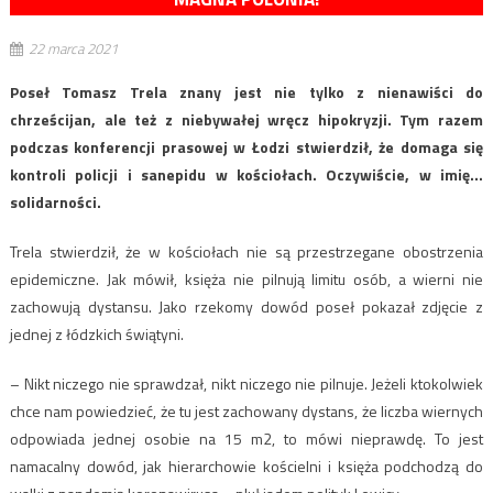
22 marca 2021
Poseł Tomasz Trela znany jest nie tylko z nienawiści do
chrześcijan, ale też z niebywałej wręcz hipokryzji. Tym razem
podczas konferencji prasowej w Łodzi stwierdził, że domaga się
kontroli policji i sanepidu w kościołach. Oczywiście, w imię…
solidarności.
Trela stwierdził, że w kościołach nie są przestrzegane obostrzenia
epidemiczne. Jak mówił, księża nie pilnują limitu osób, a wierni nie
zachowują dystansu. Jako rzekomy dowód poseł pokazał zdjęcie z
jednej z łódzkich świątyni.
– Nikt niczego nie sprawdzał, nikt niczego nie pilnuje. Jeżeli ktokolwiek
chce nam powiedzieć, że tu jest zachowany dystans, że liczba wiernych
odpowiada jednej osobie na 15 m2, to mówi nieprawdę. To jest
namacalny dowód, jak hierarchowie kościelni i księża podchodzą do