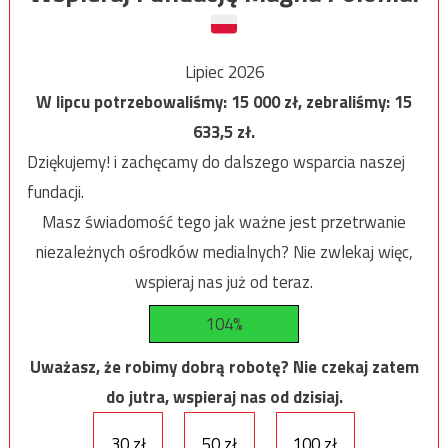
Lipiec 2026
W lipcu potrzebowaliśmy:
15 000
zł, zebraliśmy:
15
633,5
zł.
Dziękujemy! i zachęcamy do dalszego wsparcia naszej
fundacji.
Masz świadomość tego jak ważne jest przetrwanie
niezależnych ośrodków medialnych? Nie zwlekaj więc,
wspieraj nas już od teraz.
104%
Uważasz, że robimy dobrą robotę? Nie czekaj zatem
do jutra, wspieraj nas od dzisiaj.
30 zł
50 zł
100 zł