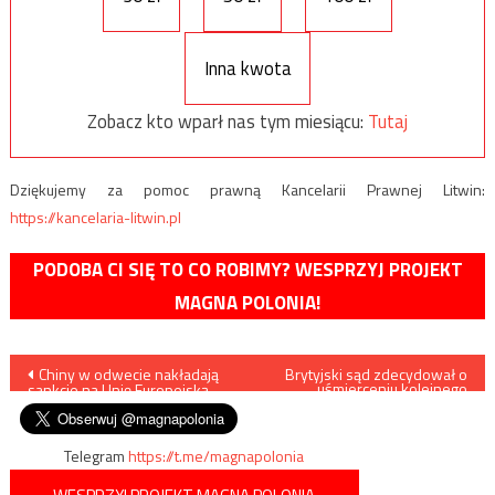
Inna kwota
Zobacz kto wparł nas tym miesiącu:
Tutaj
Dziękujemy za pomoc prawną Kancelarii Prawnej Litwin:
https://kancelaria-litwin.pl
PODOBA CI SIĘ TO CO ROBIMY? WESPRZYJ PROJEKT
MAGNA POLONIA!
Nawigacja
Chiny w odwecie nakładają
Brytyjski sąd zdecydował o
uśmierceniu kolejnego
sankcje na Unię Europejską
dziecka
wpisu
Telegram
https://t.me/magnapolonia