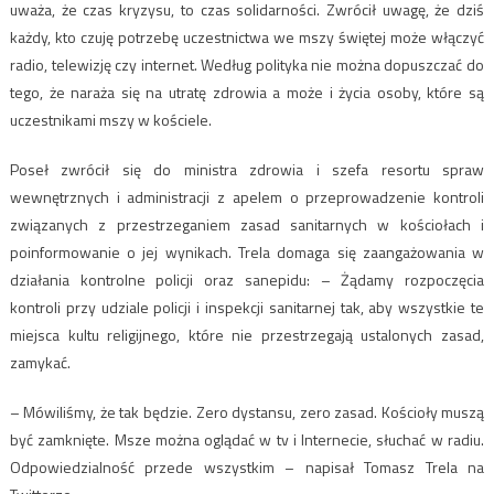
uważa, że czas kryzysu, to czas solidarności. Zwrócił uwagę, że dziś
każdy, kto czuję potrzebę uczestnictwa we mszy świętej może włączyć
radio, telewizję czy internet. Według polityka nie można dopuszczać do
tego, że naraża się na utratę zdrowia a może i życia osoby, które są
uczestnikami mszy w kościele.
Poseł zwrócił się do ministra zdrowia i szefa resortu spraw
wewnętrznych i administracji z apelem o przeprowadzenie kontroli
związanych z przestrzeganiem zasad sanitarnych w kościołach i
poinformowanie o jej wynikach. Trela domaga się zaangażowania w
działania kontrolne policji oraz sanepidu: – Żądamy rozpoczęcia
kontroli przy udziale policji i inspekcji sanitarnej tak, aby wszystkie te
miejsca kultu religijnego, które nie przestrzegają ustalonych zasad,
zamykać.
– Mówiliśmy, że tak będzie. Zero dystansu, zero zasad. Kościoły muszą
być zamknięte. Msze można oglądać w tv i Internecie, słuchać w radiu.
Odpowiedzialność przede wszystkim – napisał Tomasz Trela na