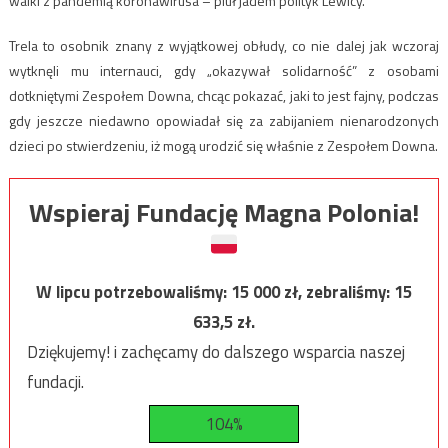
walki z pandemią koronawirusa – pluł jadem polityk Lewicy.
Trela to osobnik znany z wyjątkowej obłudy, co nie dalej jak wczoraj
wytknęli mu internauci, gdy „okazywał solidarność” z osobami
dotkniętymi Zespołem Downa, chcąc pokazać, jaki to jest fajny, podczas
gdy jeszcze niedawno opowiadał się za zabijaniem nienarodzonych
dzieci po stwierdzeniu, iż mogą urodzić się właśnie z Zespołem Downa.
Wspieraj Fundację Magna Polonia!
W lipcu potrzebowaliśmy:
15 000
zł, zebraliśmy:
15
633,5
zł.
Dziękujemy! i zachęcamy do dalszego wsparcia naszej
fundacji.
104%