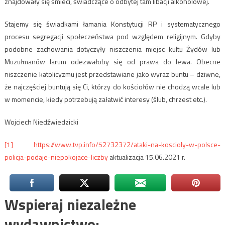
znajdowały się śmieci, świadczące o odbytej tam libacji alkoholowej.
Stajemy się świadkami łamania Konstytucji RP i systematycznego
procesu segregacji społeczeństwa pod względem religijnym. Gdyby
podobne zachowania dotyczyły niszczenia miejsc kultu Żydów lub
Muzułmanów larum odezwałoby się od prawa do lewa. Obecne
niszczenie katolicyzmu jest przedstawiane jako wyraz buntu – dziwne,
że najczęściej buntują się Ci, którzy do kościołów nie chodzą wcale lub
w momencie, kiedy potrzebują załatwić interesy (ślub, chrzest etc.).
Wojciech Niedźwiedzicki
[1]
https://www.tvp.info/52732372/ataki-na-koscioly-w-polsce-
policja-podaje-niepokojace-liczby
aktualizacja 15.06.2021 r.
Wspieraj niezależne
wydawnictwo: