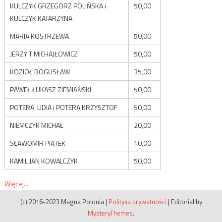
KULCZYK GRZEGORZ POLIŃSKA i
50,00
KULCZYK KATARZYNA
MARIA KOSTRZEWA
50,00
JERZY T MICHAJŁOWICZ
50,00
KOZIOŁ BOGUSŁAW
35,00
PAWEŁ ŁUKASZ ZIEMIAŃSKI
50,00
POTERA LIDIA i POTERA KRZYSZTOF
50,00
NIEMCZYK MICHAŁ
20,00
SŁAWOMIR PIĄTEK
10,00
KAMIL JAN KOWALCZYK
50,00
Więcej...
(c) 2016-2023 Magna Polonia
|
Polityka prywatności
|
Editorial by
MysteryThemes
.