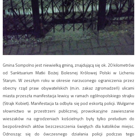
Gmina Sompolno jest niewielką gminą, znajdującą się ok. 20 kilometrów
od Sanktuarium Matki Bożej Bolesnej Królowej Polski w Licheniu
Starym. W zeszłym roku w okresie narzuconego ograniczenia przez
obecny rząd praw obywatelskich (m.in. zakaz zgromadzeń) ulicami
miasta przeszła manifestacja lewicy w ramach ogólnopolskiego strajku
(Strajk Kobiet). Manifestacja ta odbyła się pod eskortą policji. Wulgarne
słownictwo w przestrzeni publicznej, prowokacyjne zawieszanie
wieszaków na ogrodzeniach kościelnych były tylko preludium do
bezpośrednich aktów bezczeszczenia świętych dla katolików miejsc.
Odnosząc się do ówczesnego działania policji podczas tego