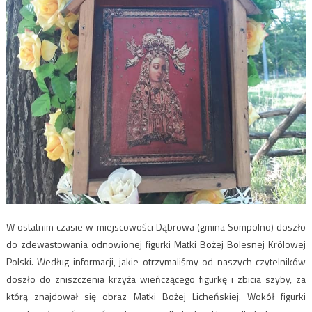
W ostatnim czasie w miejscowości Dąbrowa (gmina Sompolno) doszło
do zdewastowania odnowionej figurki Matki Bożej Bolesnej Królowej
Polski. Według informacji, jakie otrzymaliśmy od naszych czytelników
doszło do zniszczenia krzyża wieńczącego figurkę i zbicia szyby, za
którą znajdował się obraz Matki Bożej Licheńskiej. Wokół figurki