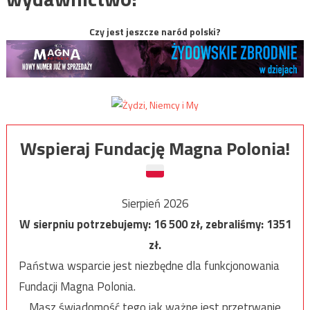
Czy jest jeszcze naród polski?
Wspieraj Fundację Magna Polonia!
Sierpień 2026
W sierpniu potrzebujemy:
16 500
zł, zebraliśmy:
1351
zł.
Państwa wsparcie jest niezbędne dla funkcjonowania
Fundacji Magna Polonia.
Masz świadomość tego jak ważne jest przetrwanie