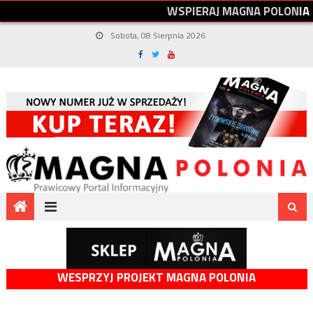
W
S
P
I
E
R
A
J
M
A
G
N
A
P
O
L
O
N
I
A
Sobota, 08 Sierpnia 2026
WESPRZYJ PROJEKT MAGNA POLONIA