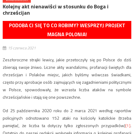
Kolejny akt nienawiści w stosunku do Boga i
chrześcijan
PODOBA CI SIĘ TO CO ROBIMY? WESPRZYJ PROJEKT
MAGNA POLONIA!
15 czerwca 2021
Zeszłoroczne strajki lewicy, jakie przetoczyły się po Polsce do dziś
zbierają swoje żniwo. Liczne akty wandalizmu, profanacji świętych dla
chrześcijan i Polaków miejsc, jakich byliśmy wówczas świadkami,
często przy aprobacje osób zajmujących się zagadnieniami politycznymi
w Polsce, spowodowały, że wzrasta liczba ataków na symbole
chrześcijańskie i stają się one powszechne.
Od 25 października 2020 roku do 2 marca 2021 według raportów
policyjnych odnotowano 152 ataki na kościoły katolickie (trzeba
pamiętać, że liczba ta dotyczy tylko zgłoszonych przypadków)
[1]
.
Ostatnio do naszej redakcji wpłynęła informacja o kolejnej profanacji