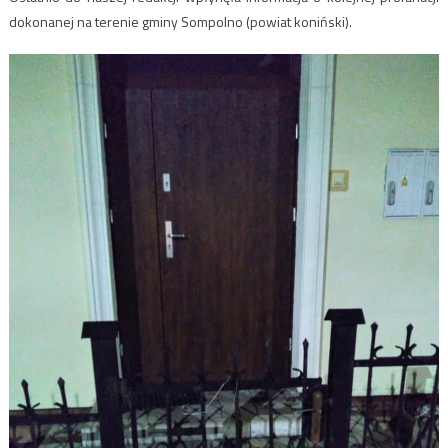
dokonanej na terenie gminy Sompolno (powiat koniński).