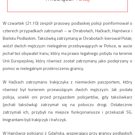
W czwartek (21.10) zespół prasowy podlaskiej policji poinformował o
czterech przypadkach zatrzymań – w Chrabołach, Haćkach, Hajnówce i
Bielsku Podlaskim. Taksówką zatrzymaną w Chrabołach kierował Polak;
wiózł dwóch mężczyzn nielegalnie przebywających w Polsce, w aucie
jechał też obywatel Iranu, który ma prawo legalnego pobytu na terenie
Unii Europejskiej, który również został zatrzymany jako podejrzany o
pomoc w nielegalnym przekroczeniu granicy.
W Haćkach zatrzymano Irakijczyka z niemieckim paszportem, który
również był kurierem przewożącym dwóch mężczyzn. Jak podała
policja, uciekli oni przed przyjazdem policjantów, gdy taksówkarz
(jechali taksówką) zatrzymał się na poboczu drogi. Ostatecznie
zatrzymali ich, przybyli na miejsce funkcjonariusze i przekazali SG.
Imigrantami byli Irakijczyk i Irańczyk.
W Hajnówce policjanci z Gdańska, wspierający przy granicy podlaskich