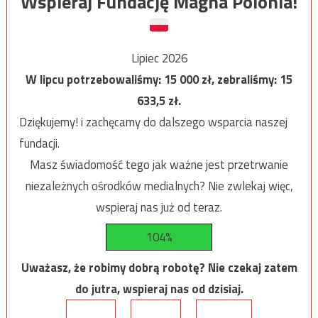
Wspieraj Fundację Magna Polonia!
Lipiec 2026
W lipcu potrzebowaliśmy:
15 000
zł, zebraliśmy:
15
633,5
zł.
Dziękujemy! i zachęcamy do dalszego wsparcia naszej
fundacji.
Masz świadomość tego jak ważne jest przetrwanie
niezależnych ośrodków medialnych? Nie zwlekaj więc,
wspieraj nas już od teraz.
104%
Uważasz, że robimy dobrą robotę? Nie czekaj zatem
do jutra, wspieraj nas od dzisiaj.