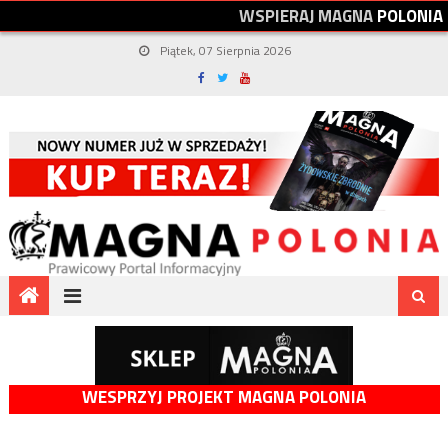
W
S
P
I
E
R
A
J
M
A
G
N
A
P
O
L
O
N
I
A
Piątek, 07 Sierpnia 2026
WESPRZYJ PROJEKT MAGNA POLONIA