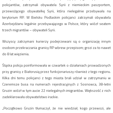
policjantów, zatrzymali obywatela Syrii z niemieckim paszportem,
przewożącego obywatelkę Syrii, która nielegalnie przebywała na
terytorium RP. W Bielsku Podlaskim policjanci zatrzymali obywatela
Azerbejdżanu legalnie przebywającego w Polsce, który wiózł seatem
trzech migrantów – obywateli Syrii.
Wszyscy zatrzymani kurierzy podejrzewani są o organizację innym
osobom przekraczania granicy RP wbrew przepisom; grozi za to nawet
do 8 lat więzienia.
Śląska policja poinformowała w czwartek o działaniach prowadzonych
przy granicy z Białorusią przez funkcjonariuszy również z tego regionu.
Kilka dni temu policjanci z tego miasta brali udział w zatrzymaniu w
Czeremsze busa na numerach rejestracyjnych z Sosnowca, 38-letni
Gruzin wiózł w tym aucie 22 nielegalnych imigrantów. Większość z nich
zadeklarowała obywatelstwo irackie.
„Początkowo Gruzin tłumaczył, że nie wiedział, kogo przewozi, ale