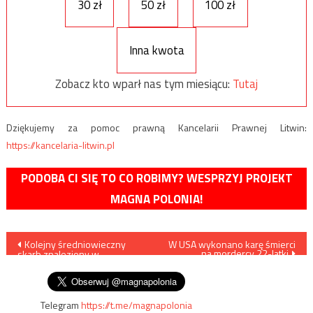
30 zł
50 zł
100 zł
Inna kwota
Zobacz kto wparł nas tym miesiącu:
Tutaj
Dziękujemy za pomoc prawną Kancelarii Prawnej Litwin:
https://kancelaria-litwin.pl
PODOBA CI SIĘ TO CO ROBIMY? WESPRZYJ PROJEKT
MAGNA POLONIA!
Nawigacja
Kolejny średniowieczny
W USA wykonano karę śmierci
na mordercy 22-latki
skarb znaleziony w
wpisu
Zawichoście-Trójcy
Telegram
https://t.me/magnapolonia