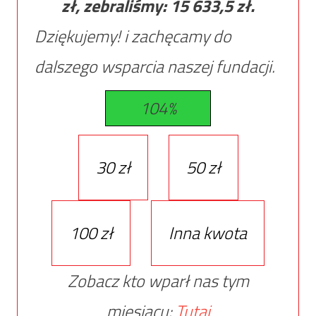
zł, zebraliśmy:
15 633,5
zł.
Dziękujemy! i zachęcamy do
dalszego wsparcia naszej fundacji.
104%
30 zł
50 zł
100 zł
Inna kwota
Zobacz kto wparł nas tym
miesiącu:
Tutaj