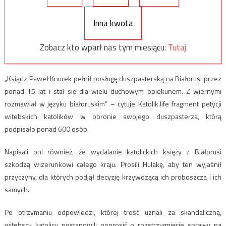
Inna kwota
Zobacz kto wparł nas tym miesiącu:
Tutaj
„Ksiądz Paweł Knurek pełnił posługę duszpasterską na Białorusi przez
ponad 15 lat i stał się dla wielu duchowym opiekunem. Z wiernymi
rozmawiał w języku białoruskim” – cytuje Katolik.life fragment petycji
witebskich katolików w obronie swojego duszpasterza, którą
podpisało ponad 600 osób.
Napisali oni również, że wydalanie katolickich księży z Białorusi
szkodzą wizerunkowi całego kraju. Prosili Hulakę, aby ten wyjaśnił
przyczyny, dla których podjął decyzję krzywdzącą ich proboszcza i ich
samych.
Po otrzymaniu odpowiedzi, której treść uznali za skandaliczną,
witebscy katolicy postanowili poprosić o rozstrzygnięcie sprawy na