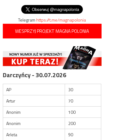
wpisu
milionów złotych
Telegram
https://t.me/magnapolonia
WESPRZYJ PROJEKT MAGNA POLONIA
Darczyńcy - 30.07.2026
AP
30
Artur
70
Anonim
100
Anonim
200
Arleta
90