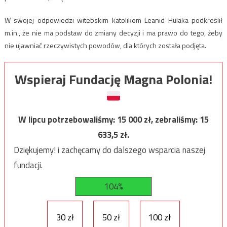
W swojej odpowiedzi witebskim katolikom Leanid Hulaka podkreślił
m.in., że nie ma podstaw do zmiany decyzji i ma prawo do tego, żeby
nie ujawniać rzeczywistych powodów, dla których została podjęta.
Wspieraj Fundację Magna Polonia!
W lipcu potrzebowaliśmy:
15 000
zł, zebraliśmy:
15
633,5
zł.
Dziękujemy! i zachęcamy do dalszego wsparcia naszej
fundacji.
104%
30 zł
50 zł
100 zł