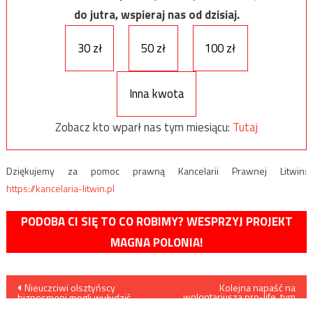
do jutra, wspieraj nas od dzisiaj.
30 zł
50 zł
100 zł
Inna kwota
Zobacz kto wparł nas tym miesiącu:
Tutaj
Dziękujemy za pomoc prawną Kancelarii Prawnej Litwin:
https://kancelaria-litwin.pl
PODOBA CI SIĘ TO CO ROBIMY? WESPRZYJ PROJEKT
MAGNA POLONIA!
Nawigacja
Nieuczciwi olsztyńscy
Kolejna napaść na
wolontariusza pro-life, tym
biznesmeni mogli wyłudzić
razem w Warszawie
towary wartości nawet 3