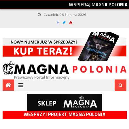
W
S
P
I
E
R
A
J
M
A
G
N
A
P
O
L
O
N
I
A
Czwartek, 06 Sierpnia 2026
WESPRZYJ PROJEKT MAGNA POLONIA