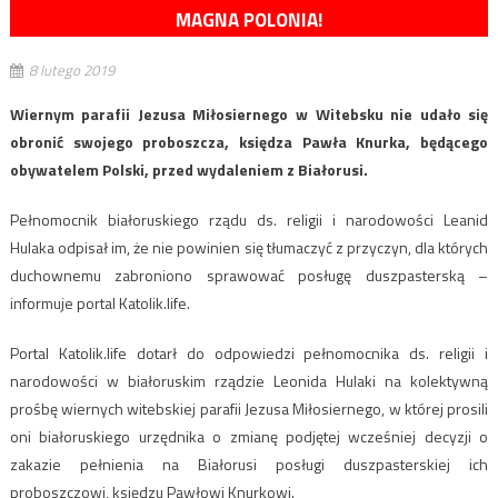
MAGNA POLONIA!
8 lutego 2019
Wiernym parafii Jezusa Miłosiernego w Witebsku nie udało się
obronić swojego proboszcza, księdza Pawła Knurka, będącego
obywatelem Polski, przed wydaleniem z Białorusi.
Pełnomocnik białoruskiego rządu ds. religii i narodowości Leanid
Hulaka odpisał im, że nie powinien się tłumaczyć z przyczyn, dla których
duchownemu zabroniono sprawować posługę duszpasterską –
informuje portal Katolik.life.
Portal Katolik.life dotarł do odpowiedzi pełnomocnika ds. religii i
narodowości w białoruskim rządzie Leonida Hulaki na kolektywną
prośbę wiernych witebskiej parafii Jezusa Miłosiernego, w której prosili
oni białoruskiego urzędnika o zmianę podjętej wcześniej decyzji o
zakazie pełnienia na Białorusi posługi duszpasterskiej ich
proboszczowi, księdzu Pawłowi Knurkowi.