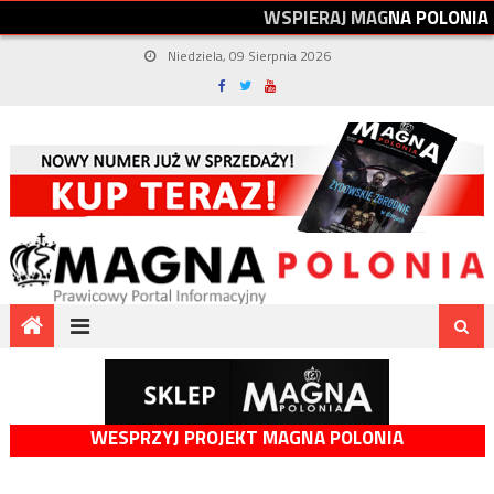
W
S
P
I
E
R
A
J
M
A
G
N
A
P
O
L
O
N
I
A
Niedziela, 09 Sierpnia 2026
WESPRZYJ PROJEKT MAGNA POLONIA