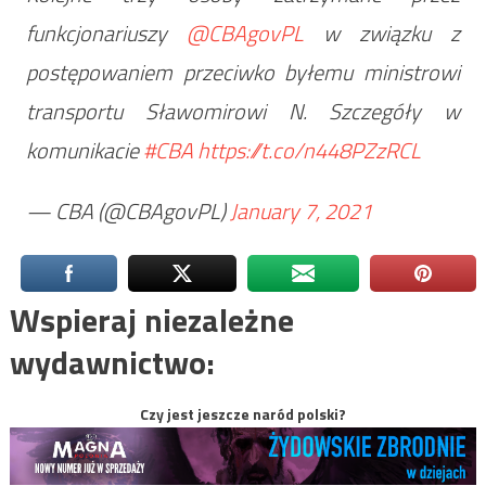
funkcjonariuszy
@CBAgovPL
w związku z
postępowaniem przeciwko byłemu ministrowi
transportu Sławomirowi N. Szczegóły w
komunikacie
#CBA
https://t.co/n448PZzRCL
— CBA (@CBAgovPL)
January 7, 2021
Wspieraj niezależne
wydawnictwo:
Czy jest jeszcze naród polski?