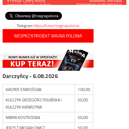
Nawigacja
Policja: Cztery osoby
Wiadomo, kim była
śmiertelnie postrzelona w
poniosły śmierć w trakcie
budynku Kongresu USA
wpisu
zamieszek w Waszyngtonie
kobieta
Telegram
https://t.me/magnapolonia
WESPRZYJ PROJEKT MAGNA POLONIA
Darczyńcy - 6.08.2026
KACPER STAROŚCIAK
100,00
KULCZYK GRZEGORZ POLIŃSKA i
50,00
KULCZYK KATARZYNA
MARIA KOSTRZEWA
50,00
JERZY T MICHAJŁOWICZ
50,00