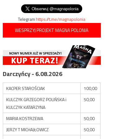
Warszawskiego
Telegram
https://t.me/magnapolonia
WESPRZYJ PROJEKT MAGNA POLONIA
Darczyńcy - 6.08.2026
KACPER STAROŚCIAK
100,00
KULCZYK GRZEGORZ POLIŃSKA i
50,00
KULCZYK KATARZYNA
MARIA KOSTRZEWA
50,00
JERZY T MICHAJŁOWICZ
50,00