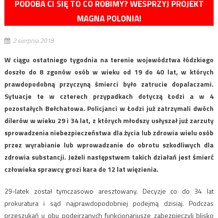
PODOBA CI SIĘ TO CO ROBIMY? WESPRZYJ PROJEKT
MAGNA POLONIA!
2 sierpnia 2018
W ciągu ostatniego tygodnia na terenie województwa łódzkiego
doszło do 8 zgonów osób w wieku od 19 do 40 lat, w których
prawdopodobną przyczyną śmierci było zatrucie dopalaczami.
Sytuacje te w czterech przypadkach dotyczą Łodzi a w 4
pozostałych Bełchatowa. Policjanci w Łodzi już zatrzymali dwóch
dilerów w wieku 29 i 34 lat, z których młodszy usłyszał już zarzuty
sprowadzenia niebezpieczeństwa dla życia lub zdrowia wielu osób
przez wyrabianie lub wprowadzanie do obrotu szkodliwych dla
zdrowia substancji. Jeżeli następstwem takich działań jest śmierć
człowieka sprawcy grozi kara do 12 lat więzienia.
29-latek został tymczasowo aresztowany. Decyzje co do 34 lat
prokuratura i sąd najprawdopodobniej podejmą dzisiaj. Podczas
przeszukań u obu podejrzanych funkcjonariusze zabezpieczyli blisko