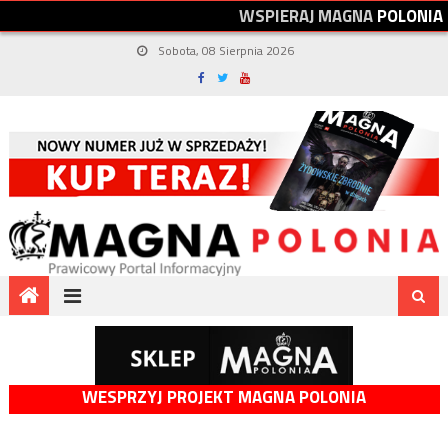
W
S
P
I
E
R
A
J
M
A
G
N
A
P
O
L
O
N
I
A
Sobota, 08 Sierpnia 2026
WESPRZYJ PROJEKT MAGNA POLONIA