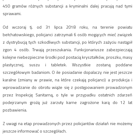
450 gramów różnych substancji a kryminalni dalej pracują nad tymi
sprawami.
Od wczoraj tj. od 31 lipca 2018 roku, na terenie powiatu
bełchatowskiego, policjanci zatrzymali 6 osób mogących mieć związek
z dystrybucją tych szkodliwych substancji, po których zażyciu nastąpił
zgon 4 osób. Trwają przeszukania. Funkcjonariusze zabezpieczają
kolejne niebezpieczne środki pod postacią kryształków, proszku, masy
plastycznej, suszu i tabletek. Wszystkie zostaną poddane
szczegółowym badaniom. O ile posiadanie dopalaczy nie jest jeszcze
karalne (zmiany w prawie, na które czekają policjanci) a produkcja i
wprowadzanie do obrotu wiąże się z postępowaniem prowadzonym
przez Inspekcję Sanitarną, o tyle w przypadku ostatnich zdarzeń
podejrzanym grożą już zarzuty karne zagrożone karą do 12 lat
pozbawienia.
Z uwagi na etap prowadzonych przez policjantów działań nie możemy
jeszcze informować o szczegółach.