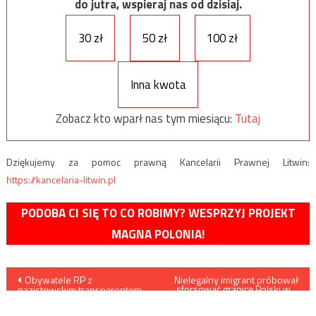
do jutra, wspieraj nas od dzisiaj.
30 zł
50 zł
100 zł
Inna kwota
Zobacz kto wparł nas tym miesiącu:
Tutaj
Dziękujemy za pomoc prawną Kancelarii Prawnej Litwin:
https://kancelaria-litwin.pl
PODOBA CI SIĘ TO CO ROBIMY? WESPRZYJ PROJEKT
MAGNA POLONIA!
Nawigacja
Obywatele RP z
Nielegalny imigrant próbował
sforsować granicę Polski w…
nazistowskim transparentem
toalecie pociągu
wpisu
na obchodach rocznicy
wybuchu Powstania