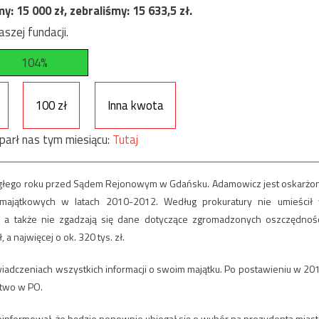
my:
15 000
zł, zebraliśmy:
15 633,5
zł.
szej fundacji.
104%
100 zł
Inna kwota
parł nas tym miesiącu:
Tutaj
iegłego roku przed Sądem Rejonowym w Gdańsku. Adamowicz jest oskarżo
ajątkowych w latach 2010-2012. Według prokuratury nie umieścił
 a także nie zgadzają się dane dotyczące zgromadzonych oszczędnośc
a najwięcej o ok. 320 tys. zł.
iadczeniach wszystkich informacji o swoim majątku. Po postawieniu w 20
stwo w PO.
oinformował, że będzie ponownie ubiegał się o wybór na prezydenta miast