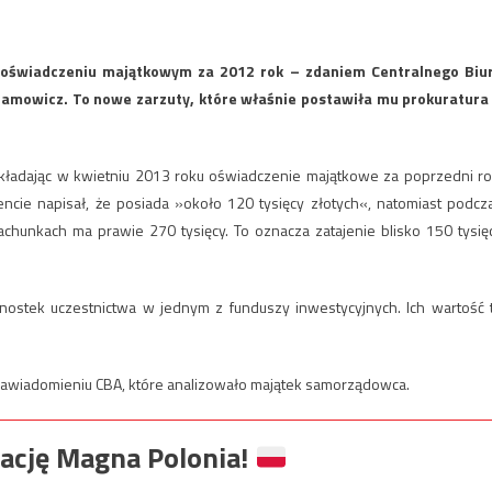
m oświadczeniu majątkowym za 2012 rok – zdaniem Centralnego Biu
amowicz. To nowe zarzuty, które właśnie postawiła mu prokuratura
kładając w kwietniu 2013 roku oświadczenie majątkowe za poprzedni ro
ie napisał, że posiada »około 120 tysięcy złotych«, natomiast podcz
achunkach ma prawie 270 tysięcy. To oznacza zatajenie blisko 150 tysię
nostek uczestnictwa w jednym z funduszy inwestycyjnych. Ich wartość 
zawiadomieniu CBA, które analizowało majątek samorządowca.
ację Magna Polonia!