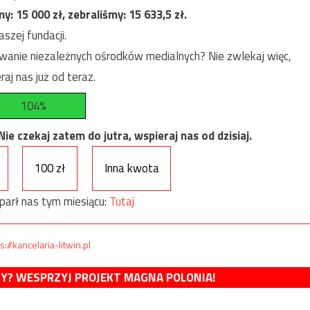
my:
15 000
zł, zebraliśmy:
15 633,5
zł.
szej fundacji.
anie niezależnych ośrodków medialnych? Nie zwlekaj więc,
raj nas już od teraz.
104%
e czekaj zatem do jutra, wspieraj nas od dzisiaj.
100 zł
Inna kwota
parł nas tym miesiącu:
Tutaj
s://kancelaria-litwin.pl
MY? WESPRZYJ PROJEKT MAGNA POLONIA!