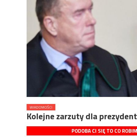
WIADOMOŚCI
Kolejne zarzuty dla prezyden
PODOBA CI SIĘ TO CO ROBI