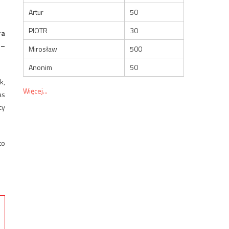
Artur
50
PIOTR
30
ra
 –
Mirosław
500
Anonim
50
k,
Więcej...
as
cy
to