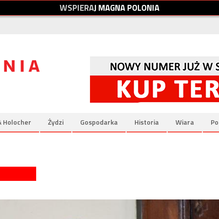
W
S
P
I
E
R
A
J
M
A
G
N
A
P
O
L
O
N
I
A
& Holocher
Żydzi
Gospodarka
Historia
Wiara
Po