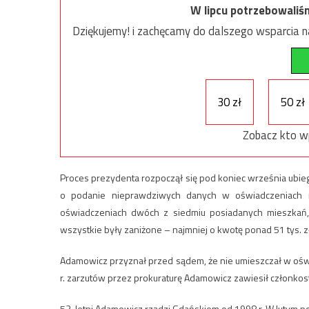
W lipcu potrzebowaliś
Dziękujemy! i zachęcamy do dalszego wsparcia na
30 zł
50 zł
Zobacz kto w
Proces prezydenta rozpoczął się pod koniec września ub
o podanie nieprawdziwych danych w oświadczeniach m
oświadczeniach dwóch z siedmiu posiadanych mieszkań,
wszystkie były zaniżone – najmniej o kwotę ponad 51 tys. zł, 
Adamowicz przyznał przed sądem, że nie umieszczał w ośw
r. zarzutów przez prokuraturę Adamowicz zawiesił członko
53-letni Adamowicz rządzi Gdańskiem od 1998 r. W lutym p