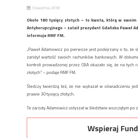
5 kwietnia 2018
Około 180 tysięcy złotych – to kwota, którą w swoi
Antykorupcyjnego – zataił prezydent Gdańska Paweł Ad
informuje RMF FM.
„Paweł Adamowicz po pierwsze jest podejrzany o to, że s
zaniżył wartość swoich rachunków bankowych. W dokumenc
kontroli prowadzonej przez CBA okazało się, że na tych r
złotych” – podaje RMF FM.
Śledczy twierdzą też, że nie wykazał w oświadczeniu jed
prawie 30 tysięcy złotych.
Te zarzuty Adamowicz usłyszał w śledztwie wszczętym po 
Wspieraj Fund