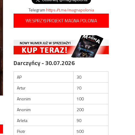
Telegram
https://t.me/magnapolonia
WESPRZYJ PROJEKT MAGNA POLONIA
Darczyńcy - 30.07.2026
AP
30
Artur
70
Anonim
100
Anonim
200
Arleta
90
Piotr
500