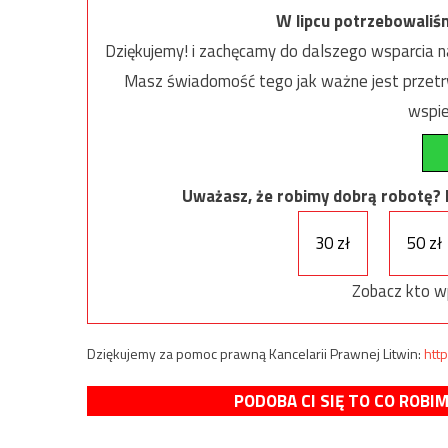
W lipcu potrzebowaliś
Dziękujemy! i zachęcamy do dalszego wsparcia na
Masz świadomość tego jak ważne jest przetrw
wspie
Uważasz, że robimy dobrą robotę? Ni
30 zł
50 zł
Zobacz kto w
Dziękujemy za pomoc prawną Kancelarii Prawnej Litwin:
http
PODOBA CI SIĘ TO CO ROBI