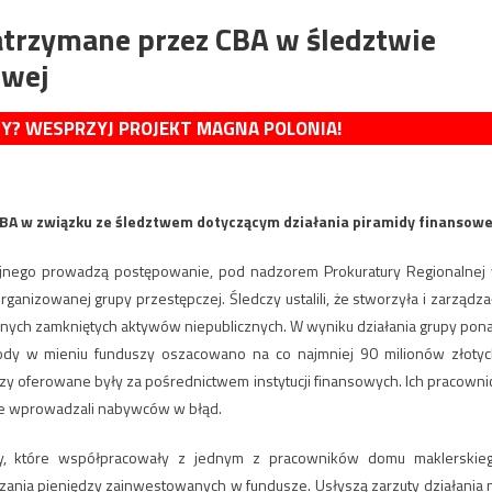
atrzymane przez CBA w śledztwie
owej
MY? WESPRZYJ PROJEKT MAGNA POLONIA!
CBA w związku ze śledztwem dotyczącym działania piramidy finansowe
cyjnego prowadzą postępowanie, pod nadzorem Prokuratury Regionalnej
ganizowanej grupy przestępczej. Śledczy ustalili, że stworzyła i zarządza
yjnych zamkniętych aktywów niepublicznych. W wyniku działania grupy pon
kody w mieniu funduszy oszacowano na co najmniej 90 milionów złotyc
zy oferowane były za pośrednictwem instytucji finansowych. Ich pracowni
mie wprowadzali nabywców w błąd.
by, które współpracowały z jednym z pracowników domu maklerskie
nia pieniędzy zainwestowanych w fundusze. Usłyszą zarzuty działania 