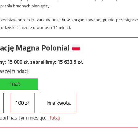
prania brudnych pieniędzy.
zedstawiono m.in. zarzuty udziału w zorganizowanej grupie przestępcze
 odzyskać mienie o wartości 14 mln zł.
ację Magna Polonia!
my:
15 000
zł, zebraliśmy:
15 633,5
zł.
szej fundacji.
104%
100 zł
Inna kwota
parł nas tym miesiącu:
Tutaj