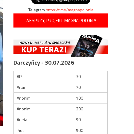
Telegram
https://t.me/magnapolonia
WESPRZYJ PROJEKT MAGNA POLONIA
Darczyńcy - 30.07.2026
AP
30
Artur
70
Anonim
100
Anonim
200
Arleta
90
Piotr
500