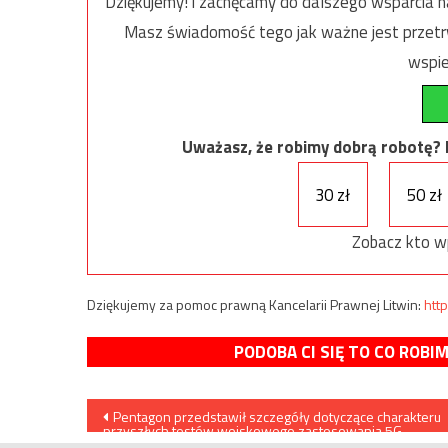
Dziękujemy! i zachęcamy do dalszego wsparcia na
Masz świadomość tego jak ważne jest przetrw
wspie
Uważasz, że robimy dobrą robotę? Ni
30 zł
50 zł
Zobacz kto w
Dziękujemy za pomoc prawną Kancelarii Prawnej Litwin:
http
PODOBA CI SIĘ TO CO ROBI
Nawigacja
Pentagon przedstawił szczegóły dotyczące charakteru
przyszłych testów wojskowego zastosowania 5G