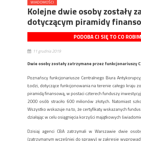
WIADOMOŚCI
Kolejne dwie osoby zostały z
dotyczącym piramidy finans
PODOBA CI SIĘ TO CO ROBI
11 grudnia 2019
Dwie osoby zostały zatrzymane przez funkcjonariuszy 
Poznańscy funkcjonariusze Centralnego Biura Antykorup
Łodzi, dotyczące funkcjonowania na terenie całego kraju zor
piramidą finansową, w postaci czterech funduszy inwestyc
2000 osób straciło 600 milionów złotych. Natomiast sz
Wszystko wskazuje na to, że certyfikaty wskazanych fundus
działając w celu osiągnięcia korzyści majątkowych świado
Dzisiaj agenci CBA zatrzymali w Warszawie dwie oso
(zatrzymanym wcześniej do sprawy) w zakresie wyprowadza