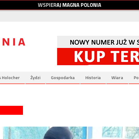
W
S
P
I
E
R
A
J
M
A
G
N
A
P
O
L
O
N
I
A
& Holocher
Żydzi
Gospodarka
Historia
Wiara
Po