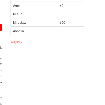
Artur
50
PIOTR
30
Mirosław
500
Anonim
50
Więcej...
j.
 w
ła
ad
h.
cy
go
na