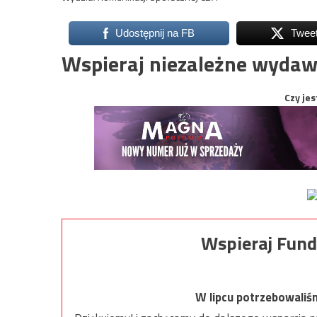
Udostępnij na FB
Twee
Wspieraj niezależne wydaw
Czy jes
Wspieraj Fund
W lipcu potrzebowaliś