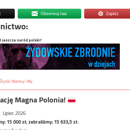
t
Obserwuj nas
Zapisz
nictwo:
t jeszcze naród polski?
ację Magna Polonia!
Lipiec 2026
my:
15 000
zł, zebraliśmy:
15 633,5
zł.