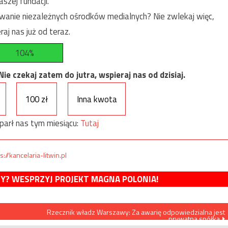
szej fundacji.
anie niezależnych ośrodków medialnych? Nie zwlekaj więc,
raj nas już od teraz.
104%
e czekaj zatem do jutra, wspieraj nas od dzisiaj.
100 zł
Inna kwota
parł nas tym miesiącu:
Tutaj
s://kancelaria-litwin.pl
MY? WESPRZYJ PROJEKT MAGNA POLONIA!
Rzecznik władz Warszawy: Za awarię odpowiedzialna jest
prywatna spółka