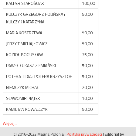
KACPER STAROŚCIAK
100,00
KULCZYK GRZEGORZ POLIŃSKA i
50,00
KULCZYK KATARZYNA
MARIA KOSTRZEWA
50,00
JERZY T MICHAJŁOWICZ
50,00
KOZIOŁ BOGUSŁAW
35,00
PAWEŁ ŁUKASZ ZIEMIAŃSKI
50,00
POTERA LIDIA i POTERA KRZYSZTOF
50,00
NIEMCZYK MICHAŁ
20,00
SŁAWOMIR PIĄTEK
10,00
KAMIL JAN KOWALCZYK
50,00
Więcej...
(c) 2016-2023 Magna Polonia
|
Polityka prywatności
|
Editorial by