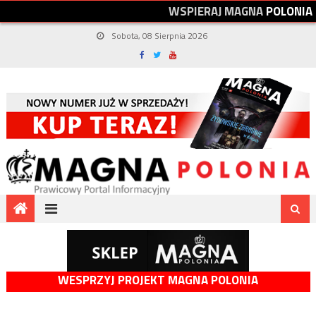
W
S
P
I
E
R
A
J
M
A
G
N
A
P
O
L
O
N
I
A
Sobota, 08 Sierpnia 2026
WESPRZYJ PROJEKT MAGNA POLONIA