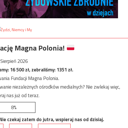
ację Magna Polonia!
Sierpień 2026
jemy:
16 500
zł, zebraliśmy:
1351
zł.
ania Fundacji Magna Polonia.
anie niezależnych ośrodków medialnych? Nie zwlekaj więc,
raj nas już od teraz.
8%
e czekaj zatem do jutra, wspieraj nas od dzisiaj.