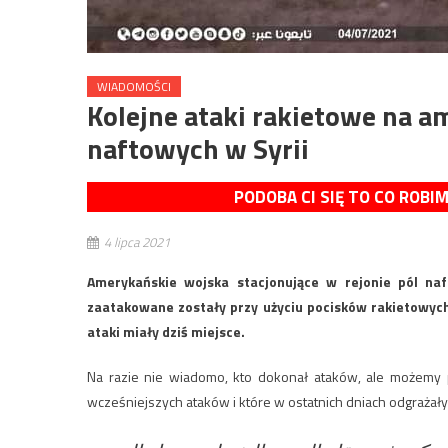
WIADOMOŚCI
Kolejne ataki rakietowe na a
naftowych w Syrii
PODOBA CI SIĘ TO CO ROBI
4 lipca 2021
Amerykańskie wojska stacjonujące w rejonie pól naf
zaatakowane zostały przy użyciu pocisków rakietowych.
ataki miały dziś miejsce.
Na razie nie wiadomo, kto dokonał ataków, ale możemy po
wcześniejszych ataków i które w ostatnich dniach odgrażały 