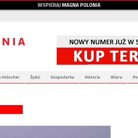
W
S
P
I
E
R
A
J
M
A
G
N
A
P
O
L
O
N
I
A
& Holocher
Żydzi
Gospodarka
Historia
Wiara
Po