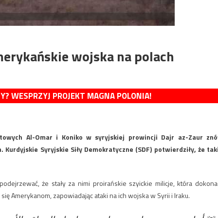
merykańskie wojska na polach
MY? WESPRZYJ PROJEKT MAGNA POLONIA!
towych Al-Omar i Koniko w syryjskiej prowincji Dajr az-Zaur zn
 Kurdyjskie Syryjskie Siły Demokratyczne (SDF) potwierdziły, że tak
dejrzewać, że stały za nimi proirańskie szyickie milicje, która dokona
się Amerykanom, zapowiadając ataki na ich wojska w Syrii i Iraku.