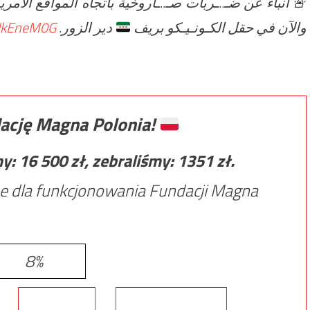
أنباء عن ضـ..ـربات صـ..ـاروخية باتجاه المواقع الأمر
🚨
iNkEneM0G
دير الزور.
والآن في حقل الكـونـيـكو بريف
ację Magna Polonia!
my:
16 500
zł, zebraliśmy:
1351
zł.
e dla funkcjonowania Fundacji Magna
8%