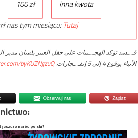
100 zł
Inna kwota
rł nas tym miesiącu:
Tutaj
قـ..ـسد تؤكد الهجـ..ـمات على حقل العمر بلسان مدير الم
tter.com/byKUZNgzuQ
الأنباء بوقوع 4 إلى 5 إنفـ..ـجارات.
t
Obserwuj nas
Zapisz
nictwo:
t jeszcze naród polski?